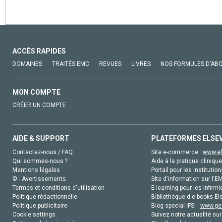
ACCÈS RAPIDES
DOMAINES
TRAITÉS EMC
REVUES
LIVRES
NOS FORMULES D'AB
MON COMPTE
CRÉER UN COMPTE
AIDE & SUPPORT
PLATEFORMES ELSE
Contactez-nous / FAQ
Site e-commerce :
www.el
Qui sommes-nous ?
Aide à la pratique clinique
Mentions légales
Portail pour les institution
© - Avertissements
Site d'information sur l'E
Termes et conditions d'utilisation
E-learning pour les infirmi
Politique rédactionnelle
Bibliothèque d'e-books Els
Politique publicitaire
Blog special IFSI :
www.gen
Cookie settings
Suivez notre actualité sur