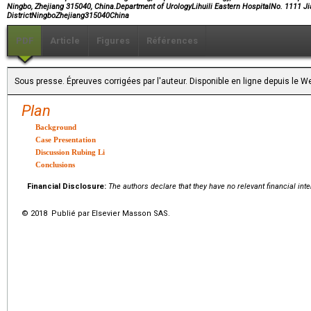
Ningbo, Zhejiang 315040, China.Department of UrologyLihuili Eastern HospitalNo. 1111 J
DistrictNingboZhejiang315040China
PDF
Article
Figures
Références
Sous presse. Épreuves corrigées par l'auteur. Disponible en ligne depuis le
Plan
Background
Case Presentation
Discussion Rubing Li
Conclusions
Financial Disclosure:
The authors declare that they have no relevant financial inte
© 2018 Publié par Elsevier Masson SAS.