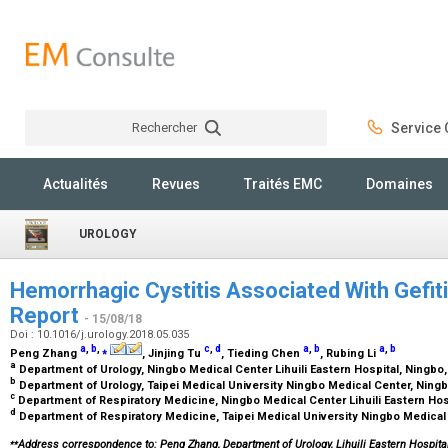
Rechercher
Service C
Rechercher
Actualités
Revues
Traités EMC
Domaines
UROLOGY
Hemorrhagic Cystitis Associated With Gefit
Report
- 15/08/18
Doi : 10.1016/j.urology.2018.05.035
a
,
b
,
⁎
c
,
d
a
,
b
a
,
b
Peng Zhang
, Jinjing Tu
, Tieding Chen
, Rubing Li
a
Department of Urology, Ningbo Medical Center Lihuili Eastern Hospital, Ningbo
b
Department of Urology, Taipei Medical University Ningbo Medical Center, Ning
c
Department of Respiratory Medicine, Ningbo Medical Center Lihuili Eastern Hos
d
Department of Respiratory Medicine, Taipei Medical University Ningbo Medical
⁎⁎
Address correspondence to: Peng Zhang, Department of Urology, Lihuili Eastern Hospital