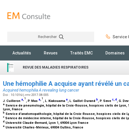
Rechercher
Service C
Rechercher
Actualités
Revues
Traités EMC
Domaines
REVUE DES MALADIES RESPIRATOIRES
Une hémophilie A acquise ayant révélé un 
Acquired hemophilia A revealing lung cancer
Doi : 10.1016/j.rmr.2017.08.005
1
1
a
,
a
,
a
b
c
,
d
J. Cuilleron
, P. Mas
, L. Kiakouama
, L. Gaillot-Durand
, P. Seve
, G. D
a
Service de pneumologie, hôpital de la Croix-Rousse, hospices civils de Lyon, 
Lyon, France
b
Service d’anatomopathologie, hôpital de la Croix-Rousse, hospices civils de L
c
Service de médecine interne, hôpital de la Croix-Rousse, hospices civils de L
d
Université Claude-Bernard, Lyon 1, 69004 Lyon France
e
Université Charles-Mérieux, 69004 Oullins, France