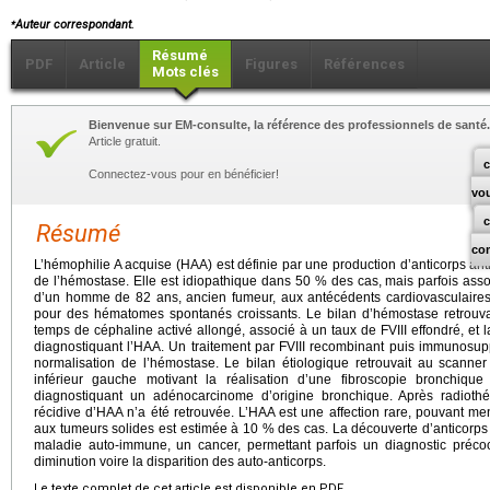
⁎
Auteur correspondant.
Résumé
PDF
Article
Figures
Références
Mots clés
Bienvenue sur EM-consulte, la référence des professionnels de santé.
Article gratuit.
c
Connectez-vous pour en bénéficier!
vo
Résumé
co
L’hémophilie A acquise (HAA) est définie par une production d’anticorps antifa
de l’hémostase. Elle est idiopathique dans 50 % des cas, mais parfois assoc
d’un homme de 82 ans, ancien fumeur, aux antécédents cardiovasculaires
pour des hématomes spontanés croissants. Le bilan d’hémostase retrouva
temps de céphaline activé allongé, associé à un taux de FVIII effondré, et l
diagnostiquant l’HAA. Un traitement par FVIII recombinant puis immunosup
normalisation de l’hémostase. Le bilan étiologique retrouvait au scanne
inférieur gauche motivant la réalisation d’une fibroscopie bronchique
diagnostiquant un adénocarcinome d’origine bronchique. Après radiothé
récidive d’HAA n’a été retrouvée. L’HAA est une affection rare, pouvant men
aux tumeurs solides est estimée à 10 % des cas. La découverte d’anticorps an
maladie auto-immune, un cancer, permettant parfois un diagnostic précoc
diminution voire la disparition des auto-anticorps.
Le texte complet de cet article est disponible en PDF.