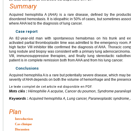
Summary
Acquired hemophilia A (AHA) is a rare disease, defined by the production
disordered hemostasis. It is idiopathic in 50% of cases, but sometimes assoc
where AHA led to the diagnosis of lung cancer.
Case report
An 82-year-old man with spontaneous hematomas on his trunk and extre
activated partial thromboplastin time was admitted to the emergency room. A 
high factor VIII inhibitor title confirmed the diagnosis of AHA. Thoracic 
lung nodule and biopsy was consistent with a primary lung adenocarcinoma. 
VIII, immunosuppressive therapies, and finally lung stereotactic radiother
patient is in complete remission both from AHA and from his lung cancer.
Conclusions
Acquired hemophilia A is a rare but potentially severe disease, which may be i
severity of AHA depends on both the volume of hemorrhage and the presence
Le texte complet de cet article est disponible en PDF.
Mots clés :
Hémophilie A acquise, Cancer du poumon, Syndrome paranéopl
Keywords :
Acquired hemophilia A, Lung cancer, Paraneoplastic syndrome
Plan
Introduction
Cas clinique
Discussion