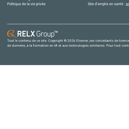
Politique de la vie privée
Site d'emploi en santé :
e
Tout le contenu de ce site: Copyright © 2026 Elsevier, ses concédants de licence e
de données, a la formation en IA et aux technologies similaires. Pour tout con