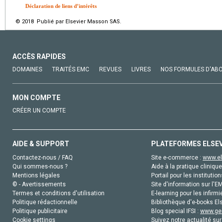
Déclaration de liens d’intérêts
© 2018 Publié par Elsevier Masson SAS.
ACCÈS RAPIDES
DOMAINES
TRAITÉS EMC
REVUES
LIVRES
NOS FORMULES D'AB
MON COMPTE
CRÉER UN COMPTE
AIDE & SUPPORT
PLATEFORMES ELSE
Contactez-nous / FAQ
Site e-commerce :
www.el
Qui sommes-nous ?
Aide à la pratique clinique
Mentions légales
Portail pour les institution
© - Avertissements
Site d'information sur l'E
Termes et conditions d'utilisation
E-learning pour les infirmi
Politique rédactionnelle
Bibliothèque d'e-books Els
Politique publicitaire
Blog special IFSI :
www.gen
Cookie settings
Suivez notre actualité sur