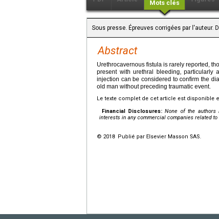
Mots clés
Sous presse. Épreuves corrigées par l'auteur.
Abstract
Urethrocavernous fistula is rarely reported, t
present with urethral bleeding, particularly
injection can be considered to confirm the di
old man without preceding traumatic event.
Le texte complet de cet article est disponible 
Financial Disclosures:
None of the authors h
interests in any commercial companies related to t
© 2018 Publié par Elsevier Masson SAS.