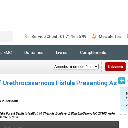
Service Client : 01 71 16 55 99
Mes alertes
Rechercher
és EMC
Domaines
Livres
Compléments
S'abonner
f Urethrocavernous Fistula Presenting As
B
p
n P. Terlecki
L
u
ake Forest Baptist Health, 140 Charlois Boulevard, Winston-Salem, NC 27103.Wake
SalemNC27103
Références