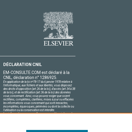
DÉCLARATION CNIL
EM-CONSULTE.COM est déclaré à la
CNIL, déclaration n° 1286925.
En application de la loi nº78-17 du 6 janvier 1978 relative à
l'informatique, aux fichiers et aux libertés, vous disposez
des droits d'opposition (art.26 de la loi), d'accès (art.34 à 38
de la loi), et de rectification (art.36 de la loi) des données
vous concernant. Ainsi, vous pouvez exiger que soient
rectifiées, complétées, clarifiées, mises à jour ou effacées
les informations vous concernant qui sont inexactes,
incomplètes, équivoques, périmées ou dont la collecte ou
l'utilisation ou la conservation est interdite.
Les informations personnelles concernant les visiteurs de
notre site, y compris leur identité, sont confidentielles.
Le responsable du site s'engage sur l'honneur à respecter
les conditions légales de confidentialité applicables en
France et à ne pas divulguer ces informations à des tiers.