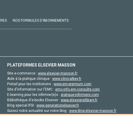
VRES
NOS FORMULES D'ABONNEMENTS
PLATEFORMES ELSEVIER MASSON
Site e-commerce :
www.elsevier-masson.fr
Aide à la pratique clinique :
www.clinicalkey.fr
Portail pour les institutions :
www.em-premium.com
Site d'information sur l'EMC :
emc-info.em-consulte.com
E-learning pour les infirmier(e)s :
pratique-infirmiere.com
Bibliothèque d'e-books Elsevier :
www.elsevierelibrary.fr
Blog special IFSI :
www.generationelsevier.fr
Suivez notre actualité sur notre blog :
www.blog-elsevier-masson.fr
Site d'emploi en santé :
emploisante.com