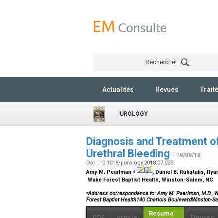
Rechercher
Actualités
Revues
Trait
UROLOGY
Diagnosis and Treatment o
Urethral Bleeding
- 19/09/18
Doi : 10.1016/j.urology.2018.07.029
⁎
Amy M. Pearlman
, Daniel B. Rukstalis, Rya
Wake Forest Baptist Health, Winston-Salem, NC
⁎
Address correspondence to: Amy M. Pearlman, M.D., W
Forest Baptist Health140 Charlois BoulevardWinston-
Résumé
PDF
Article
Figures