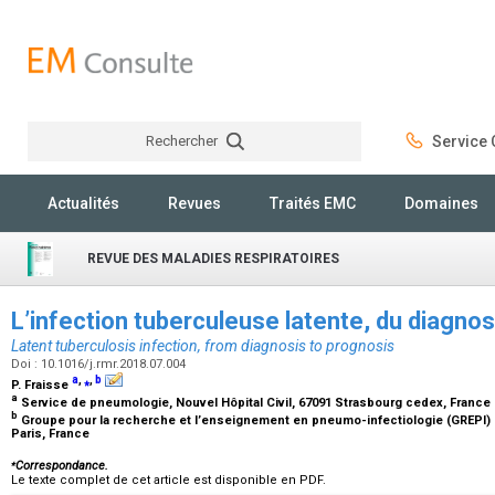
Rechercher
Service C
Rechercher
Actualités
Revues
Traités EMC
Domaines
REVUE DES MALADIES RESPIRATOIRES
L’infection tuberculeuse latente, du diagnos
Latent tuberculosis infection, from diagnosis to prognosis
Doi : 10.1016/j.rmr.2018.07.004
a
,
⁎
,
b
P. Fraisse
a
Service de pneumologie, Nouvel Hôpital Civil, 67091 Strasbourg cedex, France
b
Groupe pour la recherche et l’enseignement en pneumo-infectiologie (GREPI) d
Paris, France
⁎
Correspondance.
Le texte complet de cet article est disponible en PDF.