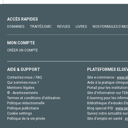
ACCÈS RAPIDES
DOMAINES
TRAITÉS EMC
REVUES
LIVRES
NOS FORMULES D'AB
MON COMPTE
CRÉER UN COMPTE
AIDE & SUPPORT
PLATEFORMES ELSE
Contactez-nous / FAQ
Site e-commerce :
www.el
Qui sommes-nous ?
Aide à la pratique clinique
Mentions légales
Portail pour les institution
© - Avertissements
Site d'information sur l'E
Termes et conditions d'utilisation
E-learning pour les infirmi
Politique rédactionnelle
Bibliothèque d'e-books Els
Politique publicitaire
Blog special IFSI :
www.gen
Cookie settings
Suivez notre actualité sur
Politique de la vie privée
Site d'emploi en santé :
e