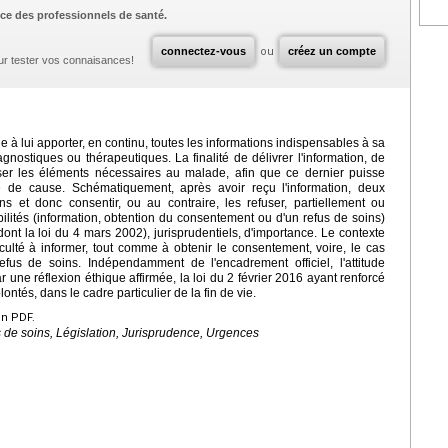
ce des professionnels de santé.
connectez-vous
ou
créez un compte
ur tester vos connaisances!
e à lui apporter, en continu, toutes les informations indispensables à sa
gnostiques ou thérapeutiques. La finalité de délivrer l'information, de
oser les éléments nécessaires au malade, afin que ce dernier puisse
 de cause. Schématiquement, après avoir reçu l'information, deux
oins et donc consentir, ou au contraire, les refuser, partiellement ou
lités (information, obtention du consentement ou d'un refus de soins)
(dont la loi du 4 mars 2002), jurisprudentiels, d'importance. Le contexte
ficulté à informer, tout comme à obtenir le consentement, voire, le cas
efus de soins. Indépendamment de l'encadrement officiel, l'attitude
r une réflexion éthique affirmée, la loi du 2 février 2016 ayant renforcé
ontés, dans le cadre particulier de la fin de vie.
en PDF.
 de soins, Législation, Jurisprudence, Urgences