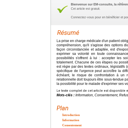
Bienvenue sur EM-consulte, la référen
Cet article est gratuit.
Connectez-vous pour en bénéficier et po
Résumé
La prise en charge médicale d'un patient oblig
compréhension, qu'il s'agisse des options dia
façon circonstanciée et adaptée, est d'exp
exprimer sa volonté en toute connaissance
possibilités s'offrent à lui : accepter les s
totalement. Chacune de ces étapes ou possibi
est régie par des textes ordinaux, législatifs 
spécifique de l'urgence peut accroître la dif
échéant, le risque de confrontation à un r
relationnelle doit toujours être sous-tendue pa
la possibilité pour le malade d'exprimer ses vol
Le texte complet de cet article est disponible 
Mots-clés :
Information, Consentement, Refus
Plan
Introduction
Information
Consentement