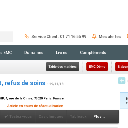
Service Client : 01 71 16 55 99
Mes alertes
Rechercher
és EMC
Domaines
Livres
Compléments
Table des matières
EMC Démo
S'abon
, refus de soins
- 19/11/18
, 4, rue de la Chine, 75020 Paris, France
B
p
Article en cours de réactualisation
Testez-vous
Cas cliniques
Tableaux
Plus...