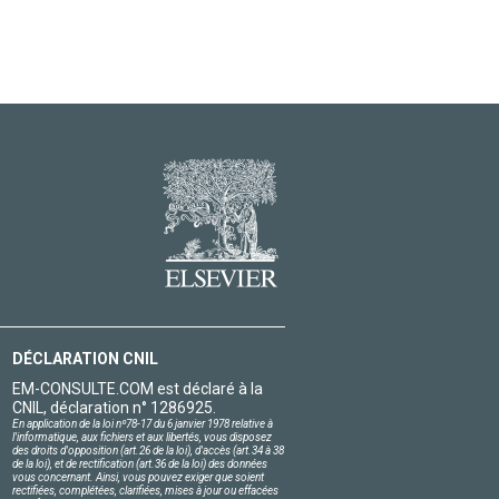
DÉCLARATION CNIL
EM-CONSULTE.COM est déclaré à la
CNIL, déclaration n° 1286925.
En application de la loi nº78-17 du 6 janvier 1978 relative à
l'informatique, aux fichiers et aux libertés, vous disposez
des droits d'opposition (art.26 de la loi), d'accès (art.34 à 38
de la loi), et de rectification (art.36 de la loi) des données
vous concernant. Ainsi, vous pouvez exiger que soient
rectifiées, complétées, clarifiées, mises à jour ou effacées