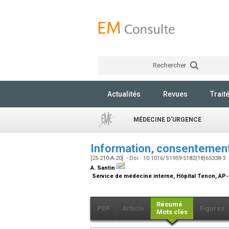
Rechercher
Actualités
Revues
Trait
MÉDECINE D'URGENCE
Information, consentement
[25-210-A-20] - Doi : 10.1016/S1959-5182(18)65338-3
A. Santin
Service de médecine interne, Hôpital Tenon, AP-HP
Résumé
PDF
Article
Figures
Mots clés