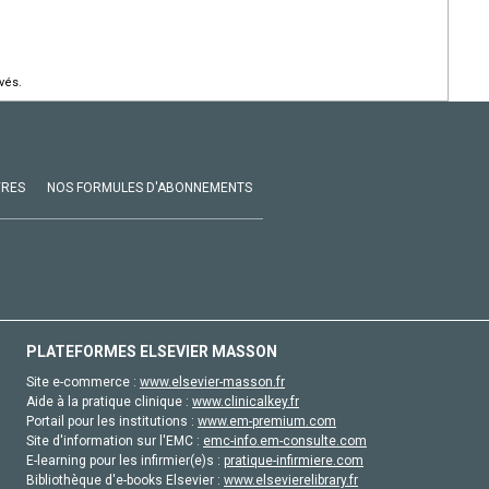
vés.
VRES
NOS FORMULES D'ABONNEMENTS
PLATEFORMES ELSEVIER MASSON
Site e-commerce :
www.elsevier-masson.fr
Aide à la pratique clinique :
www.clinicalkey.fr
Portail pour les institutions :
www.em-premium.com
Site d'information sur l'EMC :
emc-info.em-consulte.com
E-learning pour les infirmier(e)s :
pratique-infirmiere.com
Bibliothèque d'e-books Elsevier :
www.elsevierelibrary.fr