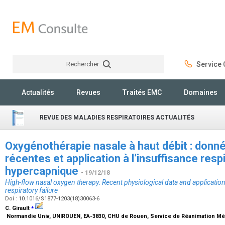
Rechercher
Service C
Rechercher
Actualités
Revues
Traités EMC
Domaines
REVUE DES MALADIES RESPIRATOIRES ACTUALITÉS
Oxygénothérapie nasale à haut débit : donn
récentes et application à l’insuffisance resp
hypercapnique
- 19/12/18
High-flow nasal oxygen therapy: Recent physiological data and applicatio
respiratory failure
Doi : 10.1016/S1877-1203(18)30063-6
⁎
C. Girault
Normandie Univ, UNIROUEN, EA-3830, CHU de Rouen, Service de Réanimation Mé