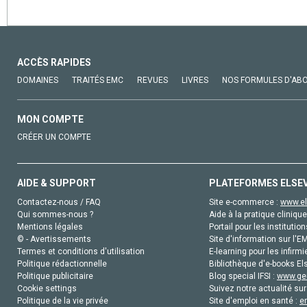
ACCÈS RAPIDES
DOMAINES
TRAITÉS EMC
REVUES
LIVRES
NOS FORMULES D'AB
MON COMPTE
CRÉER UN COMPTE
AIDE & SUPPORT
PLATEFORMES ELSE
Contactez-nous / FAQ
Site e-commerce :
www.el
Qui sommes-nous ?
Aide à la pratique clinique
Mentions légales
Portail pour les institution
© - Avertissements
Site d'information sur l'E
Termes et conditions d'utilisation
E-learning pour les infirmi
Politique rédactionnelle
Bibliothèque d'e-books Els
Politique publicitaire
Blog special IFSI :
www.gen
Cookie settings
Suivez notre actualité sur
Politique de la vie privée
Site d'emploi en santé :
e