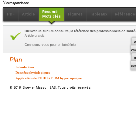
*
Correspondance.
Résumé
PDF
Article
Figures
Tableaux
Référence
Mots clés
Bienvenue sur EM-consulte, la référence des professionnels de santé.
Article gratuit.
c
Connectez-vous pour en bénéficier!
vo
Plan
co
Introduction
Données physiologiques
Application de l’OHD à l’IRA hypercapnique
© 2018 Elsevier Masson SAS. Tous droits réservés.