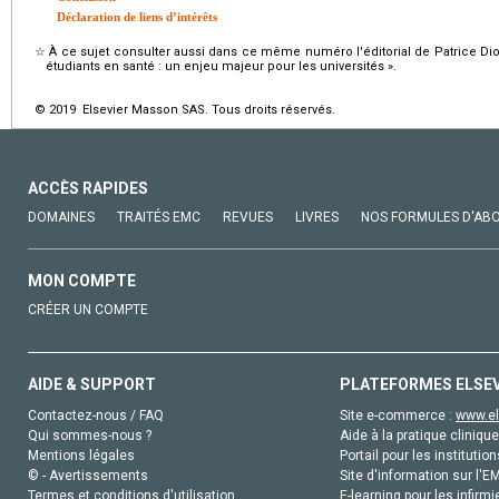
Déclaration de liens d’intérêts
☆
À ce sujet consulter aussi dans ce même numéro l'éditorial de Patrice Diot e
étudiants en santé : un enjeu majeur pour les universités ».
© 2019 Elsevier Masson SAS. Tous droits réservés.
ACCÈS RAPIDES
DOMAINES
TRAITÉS EMC
REVUES
LIVRES
NOS FORMULES D'AB
MON COMPTE
CRÉER UN COMPTE
AIDE & SUPPORT
PLATEFORMES ELSE
Contactez-nous / FAQ
Site e-commerce :
www.el
Qui sommes-nous ?
Aide à la pratique clinique
Mentions légales
Portail pour les institution
© - Avertissements
Site d'information sur l'E
Termes et conditions d'utilisation
E-learning pour les infirmi