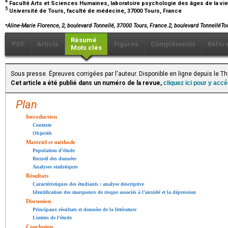
4
Faculté Arts et Sciences Humaines, laboratoire psychologie des âges de la vie
5
Université de Tours, faculté de médecine, 37000 Tours, France
⁎
Aline-Marie Florence, 2, boulevard Tonnellé, 37000 Tours, France.2, boulevard Tonnellé
Résumé
PDF
Article
Figures
Compléments
Référ
Mots clés
Sous presse. Épreuves corrigées par l'auteur. Disponible en ligne depuis le 
Cet article a été publié dans un numéro de la revue,
cliquez ici pour y acc
Plan
Introduction
Contexte
Objectifs
Matériel et méthode
Population d’étude
Recueil des données
Analyses statistiques
Résultats
Caractéristiques des étudiants : analyse descriptive
Identification des marqueurs de risque associés à l’anxiété et la dépression
Discussion
Principaux résultats et données de la littérature
Limites de l’étude
Conclusion