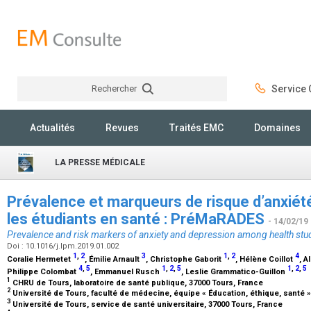
Rechercher
Service C
Rechercher
Actualités
Revues
Traités EMC
Domaines
LA PRESSE MÉDICALE
Prévalence et marqueurs de risque d’anxiét
les étudiants en santé : PréMaRADES
- 14/02/19
Prevalence and risk markers of anxiety and depression among health stu
Doi : 10.1016/j.lpm.2019.01.002
1
,
2
3
1
,
2
4
Coralie Hermetet
, Émilie Arnault
, Christophe Gaborit
, Hélène Coillot
, A
4
,
5
1
,
2
,
5
1
,
2
,
5
Philippe Colombat
, Emmanuel Rusch
, Leslie Grammatico-Guillon
1
CHRU de Tours, laboratoire de santé publique, 37000 Tours, France
2
Université de Tours, faculté de médecine, équipe « Éducation, éthique, santé »
3
Université de Tours, service de santé universitaire, 37000 Tours, France