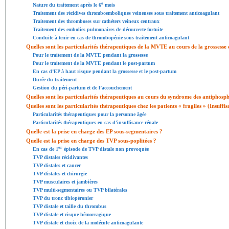
e
Nature du traitement après le 6
mois
Traitement des récidives thromboemboliques veineuses sous traitement anticoagulant
Traitement des thromboses sur cathéters veineux centraux
Traitement des embolies pulmonaires de découverte fortuite
Conduite à tenir en cas de thrombopénie sous traitement anticoagulant
Quelles sont les particularités thérapeutiques de la MVTE au cours de la grossesse
Pour le traitement de la MVTE pendant la grossesse
Pour le traitement de la MVTE pendant le post-partum
En cas d’EP à haut risque pendant la grossesse et le post-partum
Durée du traitement
Gestion du péri-partum et de l’accouchement
Quelles sont les particularités thérapeutiques au cours du syndrome des antiphosp
Quelles sont les particularités thérapeutiques chez les patients « fragiles » (Insuffi
Particularités thérapeutiques pour la personne âgée
Particularités thérapeutiques en cas d’insuffisance rénale
Quelle est la prise en charge des EP sous-segmentaires ?
Quelle est la prise en charge des TVP sous-poplitées ?
er
En cas de 1
épisode de TVP distale non provoquée
TVP distales récidivantes
TVP distales et cancer
TVP distales et chirurgie
TVP musculaires et jambières
TVP multi-segmentaires ou TVP bilatérales
TVP du tronc tibiopéronier
TVP distale et taille du thrombus
TVP distale et risque hémorragique
TVP distale et choix de la molécule anticoagulante