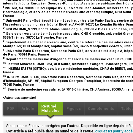
intensifs, hôpital Européen Georges-Pompidou, Assistance publique des Hôpitau
t
INSERM, SAINBOIS U1059 équipe DVH, université Jean-Monnet, université de Lyo
Pharmacologie, et service de médecine vasculaire et thérapeutique, CHU Saint-É
France
u
Université Paris–Sud, faculté de médecine, université Paris-Saclay, service 
l’hypertension pulmonaire, hôpital Bicêtre, AP–HP, 94270 Le Kremlin Bicêtre, Fr
v
INSERM UMR_S 999, hôpital Marie-Lannelongue, 92350 Le Plessis Robinson, F
w
Service universitaire de médecine vasculaire, CHU Grenoble, université Gr
5525/Thèmas, 38700 La Tronche, France
x
Département de médecine vasculaire, centre de référence des maladies vascula
Montpellier, CHU Montpellier, hôpital Saint-Éloi, 34295 Montpellier cedex 5, Fran
y
Université Paris Descartes, Sorbonne Paris Cité, service de radiologie A, hôpi
de Paris, 75014 Paris, France
z
Département de médecine d’urgence et service de médecine vasculaire, CHU 
aa
Institut Mitovasc, UMR 1083, UFR Santé, université d’Angers, 49000 Angers, F
ab
INSERM EA3878 (GETBO), service de médecine nucléaire, CHRU de BREST, unive
France
ac
INSERM UMR-S1140, université Paris Descartes, Sorbonne Paris Cité, hôpita
d’hématologie, AP–HP, hôpital Européen Georges-Pompidou, laboratoire de reche
75015 Paris, France
ad
Service de médecine vasculaire, EA 7516 Chimère, CHU Amiens, 80080 Amien
⁎
Auteur correspondant.
Résumé
PDF
Article
Figures
Compléments
Table
Mots clés
Sous presse. Épreuves corrigées par l'auteur. Disponible en ligne depuis le F
Cet article a été publié dans un numéro de la revue,
cliquez ici pour y acc