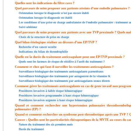
Quelles sont les indications du filtre cave ?
Quel parcours de soins proposer aux patients atteints d’une embolie pulmonaire ?
Orientation lorsque le diagnostic n’est pas encore établi
Orientation lorsque le diagnostic est établi
Les conditions d’une prise en charge ambulatoire de l’embolie pulmonaire : traitement a
Suivi ultérieur
Quel parcours de soins proposer aux patients avec une TVP proximale ? Quels mala
Choix de la structure de prise en charge
Quel bilan étiologique réaliser au décours d’une EP/TVP ?
Recherche d’un cancer occulte
Indications du bilan de thrombophilie
Quelle est la durée du traitement anticoagulant pour une EP/TVP proximale ?
Quels sont les facteurs de risque de récidive à l’arrêt du traitement ?
Comment et chez qui faut-il surveiller les traitements anticoagulants ?
Surveillance biologique des traitements anticoagulants parentéraux
Surveillance biologique des traitements par antagoniste de la vitamine K
Surveillance biologique des traitements par anticoagulants oraux directs
Comment gérer les traitements anticoagulants en cas de geste invasif non progra
Procédures invasives à faible risque hémorragique
Procédures invasives programmées à haut risque hémorragique
Procédures invasives urgentes à haut risque hémorragique
Quand et comment rechercher une hypertension pulmonaire thromboemboliq
pulmonaire (EP) ?
Quand et comment rechercher un syndrome post-thrombotique après une TVP ? Que
Cancer : Quelles sont les particularités thérapeutiques de la MVTE au cours du ca
Nature du traitement des six premiers mois
Durée du traitement