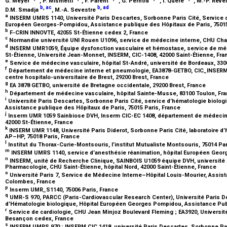
G. Meyer
, P. Mismetti
, F. Parent
, G. Pernod
, I. Quéré
, M.-P. Reve
b
,
ac
b
,
ad
D.M. Smadja
, M.-A. Sevestre
a
INSERM UMRS 1140, Université Paris Descartes, Sorbonne Paris Cité, Service d
Européen Georges-Pompidou, Assistance publique des Hôpitaux de Paris, 75015
b
F-CRIN INNOVTE, 42055 St-Étienne cedex 2, France
c
Normandie université UNI Rouen U1096, service de médecine interne, CHU Char
d
INSERM UMR1059, Équipe dysfonction vasculaire et hémostase, service de méd
St-Étienne, Université Jean-Monnet, INSERM, CIC-1408, 42000 Saint-Étienne, Fr
e
Service de médecine vasculaire, hôpital St-André, université de Bordeaux, 33
f
Département de médecine interne et pneumologie, EA3878-GETBO, CIC_INSERM14
centre hospitalo-universitaire de Brest, 29200 Brest, France
g
EA 3878 GETBO, université de Bretagne occidentale, 29200 Brest, France
h
Département de médecine vasculaire, hôpital Sainte-Musse, 83100 Toulon, Fr
i
Université Paris Descartes, Sorbonne Paris Cité, service d’hématologie biol
Assistance publique des Hôpitaux de Paris, 75015 Paris, France
j
Inserm UMR 1059 Sainbiose DVH, Inserm CIC-EC 1408, département de médecine 
42000 St-Étienne, France
k
INSERM UMR 1148, Université Paris Diderot, Sorbonne Paris Cité, laboratoire d’
AP–HP, 75018 Paris, France
l
Institut du Thorax-Curie-Montsouris, l’institut Mutualiste Montsouris, 75014 Pa
m
INSERM UMRS 1140, service d’anesthésie réanimation, hôpital Européen Geor
n
INSERM, unité de Recherche Clinique, SAINBOIS U1059 équipe DVH, université J
Pharmacologie, CHU Saint-Étienne, hôpital Nord, 42000 Saint-Étienne, France
o
Université Paris 7, Service de Médecine Interne–Hôpital Louis-Mourier, Assis
Colombes, France
p
Inserm UMR_S1140, 75006 Paris, France
q
UMR-S 970, PARCC (Paris-Cardiovascular Research Center), Université Paris De
d’Hématologie biologique, Hôpital Européen Georges Pompidou, Assistance Publ
r
Service de cardiologie, CHU Jean Minjoz Boulevard Fleming ; EA3920, Univers
Besançon cedex, France
s
INSERM UMRS 970 ; INSERM CIC 1418, université Paris Descartes, Sorbonne Par