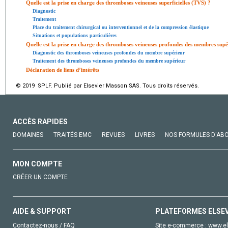
Quelle est la prise en charge des thromboses veineuses superficielles (TVS) ?
Diagnostic
Traitement
Place du traitement chirurgical ou interventionnel et de la compression élastique
Situations et populations particulières
Quelle est la prise en charge des thromboses veineuses profondes des membres supé
Diagnostic des thromboses veineuses profondes du membre supérieur
Traitement des thromboses veineuses profondes du membre supérieur
Déclaration de liens d’intérêts
© 2019 SPLF. Publié par Elsevier Masson SAS. Tous droits réservés.
ACCÈS RAPIDES
DOMAINES
TRAITÉS EMC
REVUES
LIVRES
NOS FORMULES D'AB
MON COMPTE
CRÉER UN COMPTE
AIDE & SUPPORT
PLATEFORMES ELSE
Contactez-nous / FAQ
Site e-commerce :
www.el