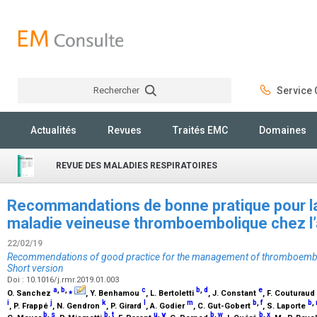
Rechercher
Service C
Rechercher
Actualités
Revues
Traités EMC
Domaines
REVUE DES MALADIES RESPIRATOIRES
Recommandations de bonne pratique pour la 
maladie veineuse thromboembolique chez l’
22/02/19
Recommendations of good practice for the management of thromboembol
Short version
Doi : 10.1016/j.rmr.2019.01.003
a
,
b
,
⁎
c
b
,
d
e
O. Sanchez
, Y. Benhamou
, L. Bertoletti
, J. Constant
, F. Couturaud
i
j
k
l
m
b
,
f
b
,
, P. Frappé
, N. Gendron
, P. Girard
, A. Godier
, C. Gut-Gobert
, S. Laporte
b
,
s
b
,
t
u
,
v
b
,
w
b
,
x