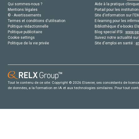
Qui sommes-nous ?
Aide à la pratique clinique
Mentions légales
Portail pour les institution
© - Avertissements
Site d'information sur l'E
Termes et conditions d'utilisation
E-learning pour les infirmi
Politique rédactionnelle
Bibliothèque d'e-books Els
Politique publicitaire
Blog special IFSI :
www.gen
Cookie settings
Suivez notre actualité sur
Politique de la vie privée
Site d'emploi en santé :
e
Tout le contenu de ce site: Copyright © 2026 Elsevier, ses concédants de licence e
de données, a la formation en IA et aux technologies similaires. Pour tout con