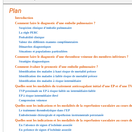
Plan
Introduction
Comment faire le diagnostic d’une embolie pulmonaire ?
Suspicion clinique d’embolie pulmonaire
La règle PERC
Probabilité clinique
Valeur des différents examens complémentaires
Démarches diagnostiques
Situations et populations particulières
Comment faire le diagnostic d’une thrombose veineuse des membres inférieurs ?
Stratégies diagnostiques
Comment évaluer le pronostic d’une embolie pulmonaire ?
Identification des malades à haut risque de mortalité précoce
Identification des malades à faible risque de mortalité précoce
Identification des malades à risque intermédiaire
Quelles sont les modalités du traitement anticoagulant initial d’une EP et d’une 
TVP proximale ou EP à risque faible ou intermédiaire-faible
EP à risque intermédiaire élevé
Compression veineuse
Quelles sont les indications et les modalités de la reperfusion vasculaire au cours d
Le traitement thrombolytique dans l’EP
Embolectomie chirurgicale et reperfusion instrumentale percutanée
Quelles sont les indications et les modalités de la reperfusion vasculaire au cours d
En l’absence de signes d’ischémie associée
En présence de signes d’ischémie associée