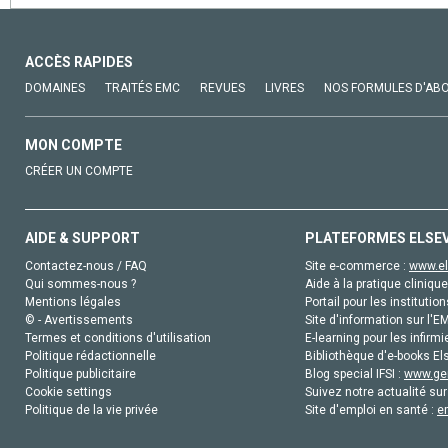
ACCÈS RAPIDES
DOMAINES
TRAITÉS EMC
REVUES
LIVRES
NOS FORMULES D'AB
MON COMPTE
CRÉER UN COMPTE
AIDE & SUPPORT
PLATEFORMES ELSE
Contactez-nous / FAQ
Site e-commerce :
www.el
Qui sommes-nous ?
Aide à la pratique clinique
Mentions légales
Portail pour les institution
© - Avertissements
Site d'information sur l'E
Termes et conditions d'utilisation
E-learning pour les infirmi
Politique rédactionnelle
Bibliothèque d'e-books Els
Politique publicitaire
Blog special IFSI :
www.gen
Cookie settings
Suivez notre actualité sur
Politique de la vie privée
Site d'emploi en santé :
e