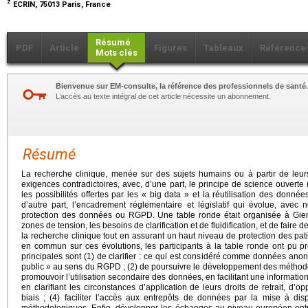
z
ECRIN, 75013 Paris, France
Résumé
PDF
Article
Figures
Tableaux
Référence
Mots clés
Bienvenue sur EM-consulte, la référence des professionnels de santé.
L’accès au texte intégral de cet article nécessite un abonnement.
Résumé
La recherche clinique, menée sur des sujets humains ou à partir de leu
exigences contradictoires, avec, d’une part, le principe de science ouvert
les possibilités offertes par les « big data » et la réutilisation des donné
d’autre part, l’encadrement réglementaire et législatif qui évolue, avec
protection des données ou RGPD. Une table ronde était organisée à Giens 
zones de tension, les besoins de clarification et de fluidification, et de fai
la recherche clinique tout en assurant un haut niveau de protection des pat
en commun sur ces évolutions, les participants à la table ronde ont pu 
principales sont (1) de clarifier : ce qui est considéré comme données anon
public » au sens du RGPD ; (2) de poursuivre le développement des méthodol
promouvoir l’utilisation secondaire des données, en facilitant une informatio
en clarifiant les circonstances d’application de leurs droits de retrait, d’op
biais ; (4) faciliter l’accès aux entrepôts de données par la mise à dis