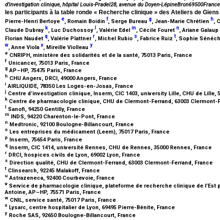
d’investigation clinique, hôpital Louis-Pradel28, avenue du Doyen-LépineBron69500France
les participants à la table ronde « Recherche clinique » des Ateliers de Gien
e
f
g
h
Pierre-Henri Bertoye
, Romain Boidin
, Serge Bureau
, Jean-Marie Chrétien
, 
k
l
m
n
Claude Dubray
, Luc Duchossoy
, Valérie Edel
, Cécile Fouret
, Ariane Galaup
q
r
s
t
Florian Naudet
, Valérie Plattner
, Michel Rubio
, Fabrice Ruiz
, Sophie Sénéc
w
x
y
, Anne Viola
, Mireille Violleau
e
CNRIPH, ministère des solidarités et de la santé, 75013 Paris, France
f
Unicancer, 75013 Paris, France
g
AP–HP, 75475 Paris, France
h
CHU Angers, DRCI, 49000 Angers, France
i
AIRLIQUIDE, 78350 Les Loges-en-Josas, France
j
Centre d’investigation clinique, Inserm, CIC 1403, university Lille, CHU de Lille, 
k
Centre de pharmacologie clinique, CHU de Clermont-Ferrand, 63003 Clermont-
l
Sanofi, 94250 Gentilly, France
m
INDS, 94220 Charenton-le-Pont, France
n
Medtronic, 92100 Boulogne-Billancourt, France
o
Les entreprises du médicament (Leem), 75017 Paris, France
p
Inserm, 75654 Paris, France
q
Inserm, CIC 1414, université Rennes, CHU de Rennes, 35000 Rennes, France
r
DRCI, hospices civils de Lyon, 69002 Lyon, France
s
Direction qualité, CHU de Clermont-Ferrand, 63003 Clermont-Ferrand, France
t
Clinsearch, 92245 Malakoff, France
u
Astrazeneca, 92400 Courbevoie, France
v
Service de pharmacologie clinique, plateforme de recherche clinique de l’Est 
Antoine, AP–HP, 75571 Paris, France
w
CNIL, service santé, 75017 Paris, France
x
Lysarc, centre hospitalier de Lyon, 69495 Pierre-Bénite, France
y
Roche SAS, 92650 Boulogne-Billancourt, France