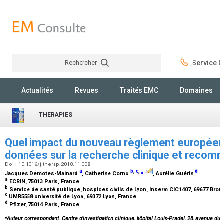
Rechercher
Service C
Rechercher
Actualités
Revues
Traités EMC
Domaines
THERAPIES
Quel impact du nouveau règlement européen 
données sur la recherche clinique et reco
Doi : 10.1016/j.therap.2018.11.008
a
b
,
c
,
⁎
d
Jacques Demotes-Mainard
, Catherine Cornu
, Aurélie Guérin
a
ECRIN, 75013 Paris, France
b
Service de santé publique, hospices civils de Lyon, Inserm CIC1407, 69677 Bro
c
UMR5558 université de Lyon, 69372 Lyon, France
d
Pfizer, 75014 Paris, France
⁎
Auteur correspondant. Centre d’investigation clinique, hôpital Louis-Pradel, 28, avenue 