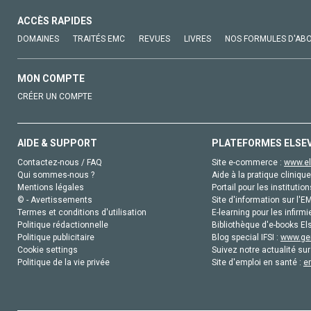
ACCÈS RAPIDES
DOMAINES
TRAITÉS EMC
REVUES
LIVRES
NOS FORMULES D'AB
MON COMPTE
CRÉER UN COMPTE
AIDE & SUPPORT
PLATEFORMES ELSE
Contactez-nous / FAQ
Site e-commerce :
www.el
Qui sommes-nous ?
Aide à la pratique clinique
Mentions légales
Portail pour les institution
© - Avertissements
Site d'information sur l'E
Termes et conditions d'utilisation
E-learning pour les infirmi
Politique rédactionnelle
Bibliothèque d'e-books Els
Politique publicitaire
Blog special IFSI :
www.gen
Cookie settings
Suivez notre actualité sur
Politique de la vie privée
Site d'emploi en santé :
e