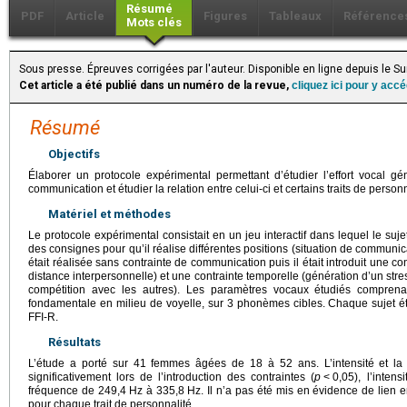
Résumé
PDF
Article
Figures
Tableaux
Référence
Mots clés
Sous presse. Épreuves corrigées par l'auteur. Disponible en ligne depuis le 
Cet article a été publié dans un numéro de la revue,
cliquez ici pour y acc
Résumé
Objectifs
Élaborer un protocole expérimental permettant d’étudier l’effort vocal gén
communication et étudier la relation entre celui-ci et certains traits de personn
Matériel et méthodes
Le protocole expérimental consistait en un jeu interactif dans lequel le su
des consignes pour qu’il réalise différentes positions (situation de communica
était réalisée sans contrainte de communication puis il était introduit une c
distance interpersonnelle) et une contrainte temporelle (génération d’un str
compétition avec les autres). Les paramètres vocaux étudiés comprenaie
fondamentale en milieu de voyelle, sur 3 phonèmes cibles. Chaque sujet é
FFI-R.
Résultats
L’étude a porté sur 41 femmes âgées de 18 à 52 ans. L’intensité et l
significativement lors de l’introduction des contraintes (
p
<
0,05), l’inten
fréquence de 249,4
Hz à 335,8
Hz. Il n’a pas été mis en évidence de lien e
pour chaque trait de personnalité.