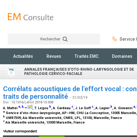
Rechercher
Service C
Rechercher
Actualités
Revues
Traités EMC
Domaines
ANNALES FRANÇAISES D'OTO-RHINO-LARYNGOLOGIE ET DE
PATHOLOGIE CERVICO-FACIALE
Corrélats acoustiques de l’effort vocal : co
traits de personnalité
- 31/03/19
Doi : 10.1016/j.aforl.2018.10.008
a
,
b
,
⁎
b
c
c
b
a
,
A. Mattei
, T. Legou
, A. Cardeau
, J. Le Goff
, A. Lagier
, A. Giovanni
a
Service d'oto-rhino-laryngologie, AP–HM, CHU La Conception, 13005 Marseille
b
UMR7309, Aix Marseille université, CNRS, LPL, 13100, Marseille, France
c
Aix Marseille université, 13000 Marseille, France
⁎
Auteur correspondant.