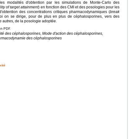
les modalités d'obtention par les simulations de Monte-Carlo des
lity of target attainment
) en fonction des CMI et des posologies pour les
d'obtention des concentrations critiques pharmacodynamiques (
break
oi on se dirige, pour de plus en plus de céphalosporines, vers des
re autres, de la posologie adoptée.
en PDF.
vité des céphalosporines, Mode d'action des céphalosporines,
armacodynamie des céphalosporines
vité