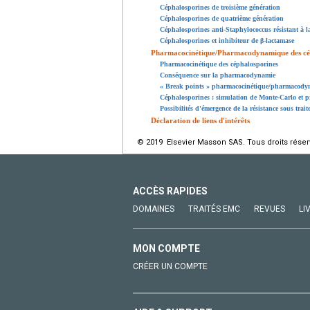
Céphalosporines de troisième génération
Céphalosporines de quatrième génération
Céphalosporines anti-Staphylococcus résistant à la
Céphalosporines et inhibiteur de β-lactamase
Pharmacocinétique/Pharmacodynamique des cé
Pharmacocinétique des céphalosporines
Conséquence sur la pharmacodynamie
« Break points » pharmacocinétique/pharmacodyna
Céphalosporines : simulation de Monte-Carlo et pro
Possibilités d'émergence de la résistance sous trai
Déclaration de liens d'intérêts
© 2019 Elsevier Masson SAS. Tous droits réser
ACCÈS RAPIDES
DOMAINES
TRAITÉS EMC
REVUES
LI
MON COMPTE
CRÉER UN COMPTE