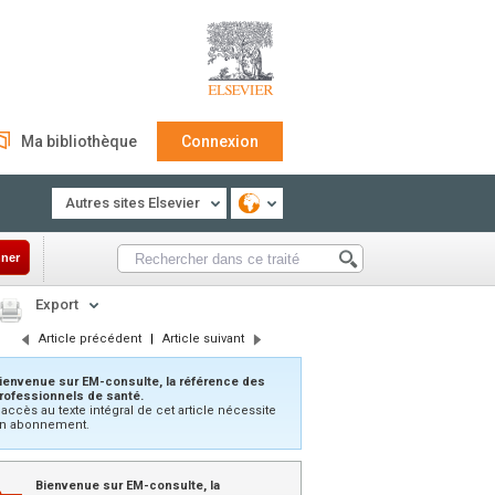
Ma bibliothèque
Connexion
Autres sites Elsevier
ner
Export
Article précédent
|
Article suivant
ienvenue sur EM-consulte, la référence des
rofessionnels de santé.
’accès au texte intégral de cet article nécessite
n abonnement.
Bienvenue sur EM-consulte, la