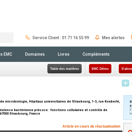
Service Client : 01 71 16 55 99
Mes alertes
Rechercher
és EMC
Domaines
Livres
Compléments
Table des matières
EMC Démo
S'abon
de microbiologie, Hôpitaux universitaires de Strasbourg, 1-3, rue Koeberlé,
B
p
L
rulence bactérienne précoce : fonctions cellulaires et contrôle de
u
, 67000 Strasbourg, France
Article en cours de réactualisation