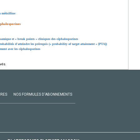
 méticilline
phalosporines
mique et « break points » cliniques des céphalosporines
babilités d'atteindre les prérequis (« probability of target attainment » [PTA])
tement avec les céphalosporines
vés.
VRES
NOS FORMULES D'ABONNEMENTS