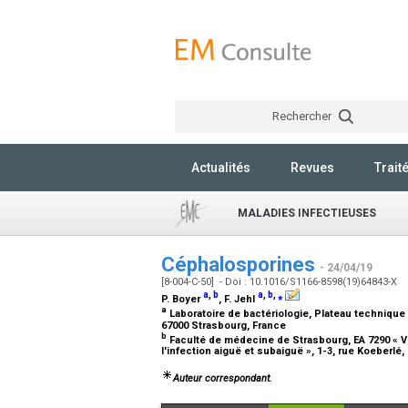
Rechercher
Actualités
Revues
Trait
MALADIES INFECTIEUSES
Céphalosporines
- 24/04/19
[8-004-C-50] - Doi : 10.1016/S1166-8598(19)64843-X
a
,
b
a
,
b
,
⁎
P. Boyer
, F. Jehl
a
Laboratoire de bactériologie, Plateau technique 
67000 Strasbourg, France
b
Faculté de médecine de Strasbourg, EA 7290 « Vi
l'infection aiguë et subaiguë », 1-3, rue Koeberlé
Auteur correspondant.