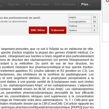
Figures
Testez-vous
Cas cliniques
Plus...
ls
pages
19
ce des professionnels de santé.
nécessite un abonnement.
Iconographies
18
Vidéos
0
EMC Démo
S'abonner
Autres
3
largement prescrites, que ce soit à l'hôpital ou en médecine de ville.
 spectre d'action englobe la plupart des germes d'intérêt médical. Ce
utre, s'élargissant aux bacilles à Gram négatif et plus particulièrement
ions de structure des céphalosporines ont permis l'élargissement du
sistant à la méticilline. Du point de vue de leur structure, les
s positions modulent leur pharmacocinétique et leur spectre d'action.
onnellement appelées R1 (chaîne latérale) et R2 (position en C3). Les
lactamines, des inhibiteurs de la synthèse du peptidoglycane. Les
s et sont largement utilisées, de la prophylaxie peropératoire à la
sont stables à une grande variété de β-lactamases mais sont clivées
E), les céphalosporinases AmpC et les carbapénémases. L'adjonction
 certaine stabilité envers les BLSE et les AmpC. Les céphalosporines
Les paramètres pharmacodynamiques descriptifs de leur efficacité
uel les concentrations sériques sont supérieures à la concentration
ntage de l'intervalle entre deux administrations : % T > CMI) ainsi que
tration résiduelle divisée par la CMI (Cres/CMI). Cet article rapporte les
res (prérequis pharmacocinétique/pharmacodynamique [PK/PD]) pour les