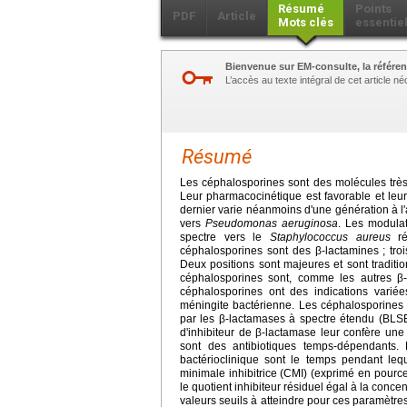
Résumé
Points
PDF
Article
Mots clés
essentie
Bienvenue sur EM-consulte, la référen
L’accès au texte intégral de cet article 
Résumé
Les céphalosporines sont des molécules très 
Leur pharmacocinétique est favorable et leur
dernier varie néanmoins d'une génération à l'a
vers
Pseudomonas aeruginosa
. Les modulat
spectre vers le
Staphylococcus aureus
ré
céphalosporines sont des β-lactamines ; troi
Deux positions sont majeures et sont traditi
céphalosporines sont, comme les autres β-
céphalosporines ont des indications variée
méningite bactérienne. Les céphalosporines 
par les β-lactamases à spectre étendu (BLS
d'inhibiteur de β-lactamase leur confère une
sont des antibiotiques temps-dépendants. 
bactérioclinique sont le temps pendant leq
minimale inhibitrice (CMI) (exprimé en pource
le quotient inhibiteur résiduel égal à la concen
valeurs seuils à atteindre pour ces paramèt