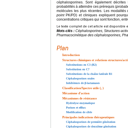
céphalosporines. Sont également décrites 
probabilités à atteindre ces prérequis (
probabi
molécules les plus récentes. Les modalités 
point
PK/PD) et cliniques expliquent pourqu
concentrations critiques qui sont fonction, ent
Le texte complet de cet article est disponible 
Mots-clés :
Céphalosporines, Structures-acti
Pharmacocinétique des céphalosporines, Ph
Plan
Introduction
Structures chimiques et relations structures/acti
Substitutions en C3 (R2)
Substitution en C7
Substitutions de la chaîne latérale R1
Céphalosporines orales
Inhibiteurs de β-lactamases
Classification/Spectre utile (, )
Mécanisme d'action
Mécanismes de résistance
Hydrolyse enzymatique
Porines et efflux
Modification de cible
Principales indications thérapeutiques
Céphalosporines de première génération
Céphalosporines de deuxième génération