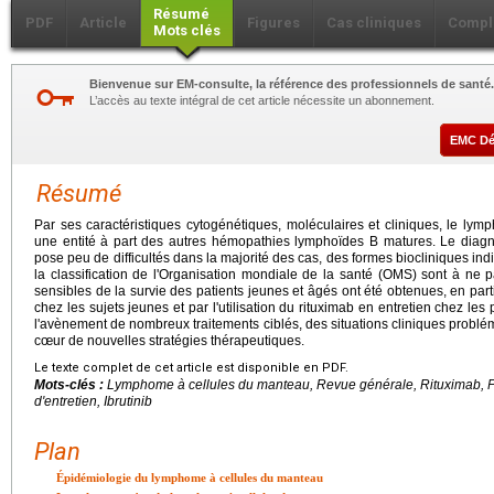
Résumé
PDF
Article
Figures
Cas cliniques
Compl
Mots clés
Bienvenue sur EM-consulte, la référence des professionnels de santé.
L’accès au texte intégral de cet article nécessite un abonnement.
EMC D
Résumé
Par ses caractéristiques cytogénétiques, moléculaires et cliniques, le l
une entité à part des autres hémopathies lymphoïdes B matures. Le diagnos
pose peu de difficultés dans la majorité des cas, des formes biocliniques ind
la classification de l'Organisation mondiale de la santé (OMS) sont à ne 
sensibles de la survie des patients jeunes et âgés ont été obtenues, en partic
chez les sujets jeunes et par l'utilisation du rituximab en entretien chez l
l'avènement de nombreux traitements ciblés, des situations cliniques problém
cœur de nouvelles stratégies thérapeutiques.
Le texte complet de cet article est disponible en PDF.
Mots-clés :
Lymphome à cellules du manteau, Revue générale, Rituximab, P
d'entretien, Ibrutinib
Plan
Épidémiologie du lymphome à cellules du manteau