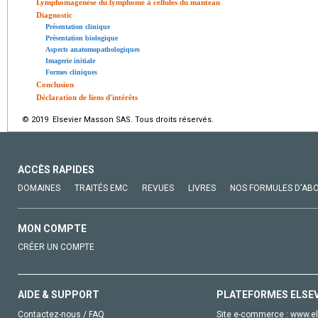
Lymphomagenèse du lymphome à cellules du manteau
Diagnostic
Présentation clinique
Présentation biologique
Aspects anatomopathologiques
Imagerie initiale
Formes cliniques
Conclusion
Déclaration de liens d'intérêts
© 2019 Elsevier Masson SAS. Tous droits réservés.
ACCÈS RAPIDES
DOMAINES
TRAITÉS EMC
REVUES
LIVRES
NOS FORMULES D'AB
MON COMPTE
CRÉER UN COMPTE
AIDE & SUPPORT
PLATEFORMES ELSE
Contactez-nous / FAQ
Site e-commerce :
www.el