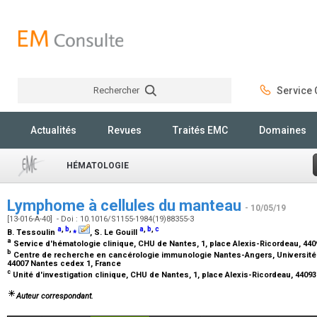
Rechercher
Service C
Rechercher
Actualités
Revues
Traités EMC
Domaines
HÉMATOLOGIE
Lymphome à cellules du manteau
- 10/05/19
[13-016-A-40] - Doi : 10.1016/S1155-1984(19)88355-3
a
,
b
,
⁎
a
,
b
,
c
B. Tessoulin
, S. Le Gouill
a
Service d'hématologie clinique, CHU de Nantes, 1, place Alexis-Ricordeau, 44
b
Centre de recherche en cancérologie immunologie Nantes-Angers, Université 
44007 Nantes cedex 1, France
c
Unité d'investigation clinique, CHU de Nantes, 1, place Alexis-Ricordeau, 4409
Auteur correspondant.