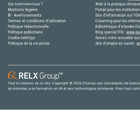
Qui sommes-nous ?
Aide à la pratique clinique
Mentions légales
Portail pour les institution
© - Avertissements
Site d'information sur l'E
Termes et conditions d'utilisation
E-learning pour les infirmi
Politique rédactionnelle
Bibliothèque d'e-books Els
Politique publicitaire
Blog special IFSI :
www.gen
Cookie settings
Suivez notre actualité sur
Politique de la vie privée
Site d'emploi en santé :
e
Tout le contenu de ce site: Copyright © 2026 Elsevier, ses concédants de licence e
de données, a la formation en IA et aux technologies similaires. Pour tout con