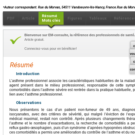
⁎
Auteur correspondant. Rue du Morvan, 54511 Vandoeuvre-lès-Nancy, France.Rue du Mo
Résumé
PDF
Article
Figures
Tableaux
Référence
Mots clés
Bienvenue sur EM-consulte, la référence des professionnels de santé.
Article gratuit.
c
Connectez-vous pour en bénéficier!
vo
Résumé
co
Introduction
L’asthme professionnel associe les caractéristiques habituelles de la maladi
agent présent dans le milieu professionnel, responsable de cette symp
comorbidités dans l’asthme sévère est rentrée dans la pratique habituelle,
lien avec l’asthme professionnel.
Observations
Nous présentons le cas d’un patient non-fumeur de 49 ans, diagnos
isocyanates, avec des critères de sévérité, qui malgré l’éviction de l’exp
médical maximal, restait non contrôlé. Après plusieurs changements théra
l’asthme et le nombre d’exacerbations, la recherche de comorbidités a p
reflux gastro-œsophagien, puis d’un syndrome d’apnées-hypopnées obstruct
ces comorbidités a permis une amélioration du contrôle de l’asthme et du n