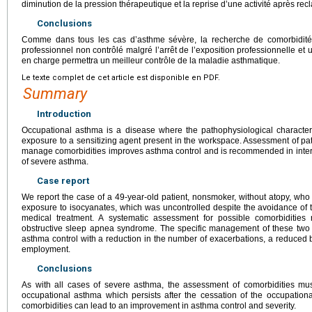
diminution de la pression thérapeutique et la reprise d’une activité après re
Conclusions
Comme dans tous les cas d’asthme sévère, la recherche de comorbidités
professionnel non contrôlé malgré l’arrêt de l’exposition professionnelle et 
en charge permettra un meilleur contrôle de la maladie asthmatique.
Le texte complet de cet article est disponible en PDF.
Summary
Introduction
Occupational asthma is a disease where the pathophysiological characteri
exposure to a sensitizing agent present in the workspace. Assessment of pat
manage comorbidities improves asthma control and is recommended in inte
of severe asthma.
Case report
We report the case of a 49-year-old patient, nonsmoker, without atopy, wh
exposure to isocyanates, which was uncontrolled despite the avoidance of
medical treatment. A systematic assessment for possible comorbidities
obstructive sleep apnea syndrome. The specific management of these two 
asthma control with a reduction in the number of exacerbations, a reduced 
employment.
Conclusions
As with all cases of severe asthma, the assessment of comorbidities mu
occupational asthma which persists after the cessation of the occupati
comorbidities can lead to an improvement in asthma control and severity.