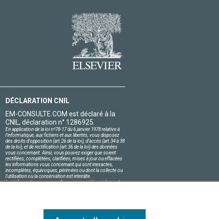
DÉCLARATION CNIL
EM-CONSULTE.COM est déclaré à la
CNIL, déclaration n° 1286925.
En application de la loi nº78-17 du 6 janvier 1978 relative à
l'informatique, aux fichiers et aux libertés, vous disposez
des droits d'opposition (art.26 de la loi), d'accès (art.34 à 38
de la loi), et de rectification (art.36 de la loi) des données
vous concernant. Ainsi, vous pouvez exiger que soient
rectifiées, complétées, clarifiées, mises à jour ou effacées
les informations vous concernant qui sont inexactes,
incomplètes, équivoques, périmées ou dont la collecte ou
l'utilisation ou la conservation est interdite.
Les informations personnelles concernant les visiteurs de
notre site, y compris leur identité, sont confidentielles.
Le responsable du site s'engage sur l'honneur à respecter
les conditions légales de confidentialité applicables en
France et à ne pas divulguer ces informations à des tiers.