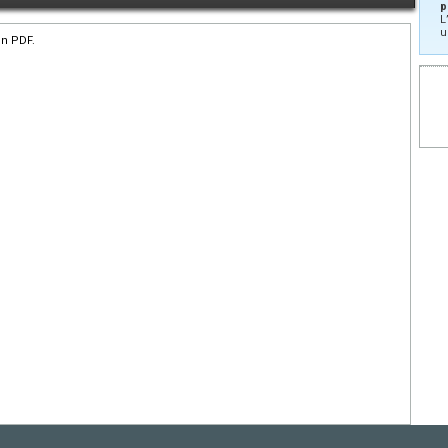
p
L
u
en PDF.