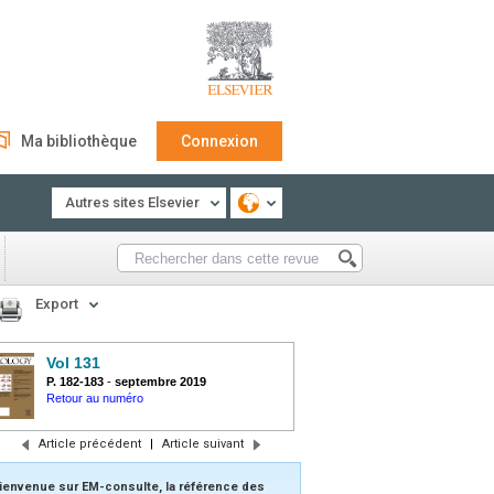
Ma bibliothèque
Connexion
Autres sites Elsevier
Export
Vol 131
P. 182-183
-
septembre 2019
Retour au numéro
Article précédent
|
Article suivant
ienvenue sur EM-consulte, la référence des