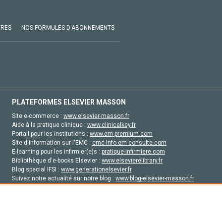
VRES
NOS FORMULES D'ABONNEMENTS
PLATEFORMES ELSEVIER MASSON
Site e-commerce :
www.elsevier-masson.fr
Aide à la pratique clinique :
www.clinicalkey.fr
Portail pour les institutions :
www.em-premium.com
Site d'information sur l'EMC :
emc-info.em-consulte.com
E-learning pour les infirmier(e)s :
pratique-infirmiere.com
Bibliothèque d'e-books Elsevier :
www.elsevierelibrary.fr
Blog special IFSI :
www.generationelsevier.fr
Suivez notre actualité sur notre blog :
www.blog-elsevier-masson.fr
Site d'emploi en santé :
emploisante.com