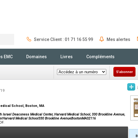
Service Client : 01 71 16 55 99
Mes alertes
Rechercher
és EMC
Domaines
Livres
Compléments
S'abonner
/19
Medical School, Boston, MA
th Israel Deaconess Medical Center, Harvard Medical School, 330 Brookline Avenue,
terHarvard Medical School330 Brookline AvenueBostonMA02116
DF.
B