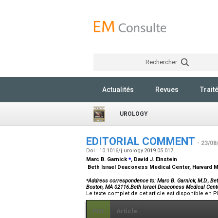
Rechercher
Actualités
Revues
Trait
UROLOGY
EDITORIAL COMMENT
- 23/08
Doi : 10.1016/j.urology.2019.05.017
⁎
Marc B. Garnick
, David J. Einstein
Beth Israel Deaconess Medical Center, Harvard 
⁎
Address correspondence to: Marc B. Garnick, M.D., Be
Boston, MA 02116.Beth Israel Deaconess Medical Cen
Le texte complet de cet article est disponible en P
PDF
Article