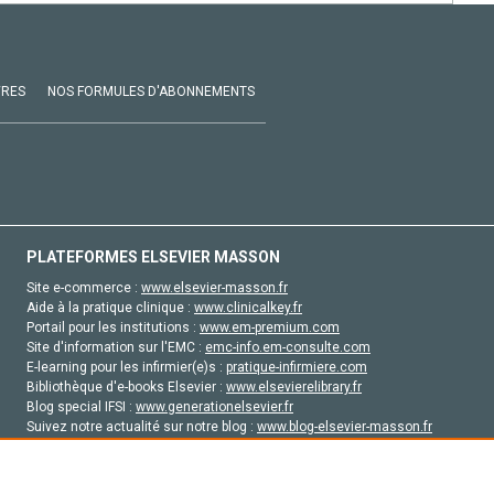
VRES
NOS FORMULES D'ABONNEMENTS
PLATEFORMES ELSEVIER MASSON
Site e-commerce :
www.elsevier-masson.fr
Aide à la pratique clinique :
www.clinicalkey.fr
Portail pour les institutions :
www.em-premium.com
Site d'information sur l'EMC :
emc-info.em-consulte.com
E-learning pour les infirmier(e)s :
pratique-infirmiere.com
Bibliothèque d'e-books Elsevier :
www.elsevierelibrary.fr
Blog special IFSI :
www.generationelsevier.fr
Suivez notre actualité sur notre blog :
www.blog-elsevier-masson.fr
Site d'emploi en santé :
emploisante.com