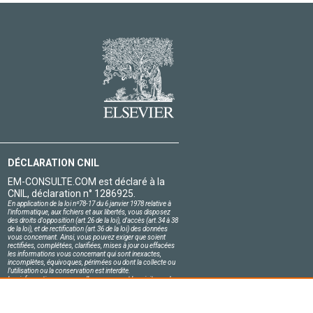
DÉCLARATION CNIL
EM-CONSULTE.COM est déclaré à la
CNIL, déclaration n° 1286925.
En application de la loi nº78-17 du 6 janvier 1978 relative à
l'informatique, aux fichiers et aux libertés, vous disposez
des droits d'opposition (art.26 de la loi), d'accès (art.34 à 38
de la loi), et de rectification (art.36 de la loi) des données
vous concernant. Ainsi, vous pouvez exiger que soient
rectifiées, complétées, clarifiées, mises à jour ou effacées
les informations vous concernant qui sont inexactes,
incomplètes, équivoques, périmées ou dont la collecte ou
l'utilisation ou la conservation est interdite.
Les informations personnelles concernant les visiteurs de
notre site, y compris leur identité, sont confidentielles.
Le responsable du site s'engage sur l'honneur à respecter
les conditions légales de confidentialité applicables en
France et à ne pas divulguer ces informations à des tiers.