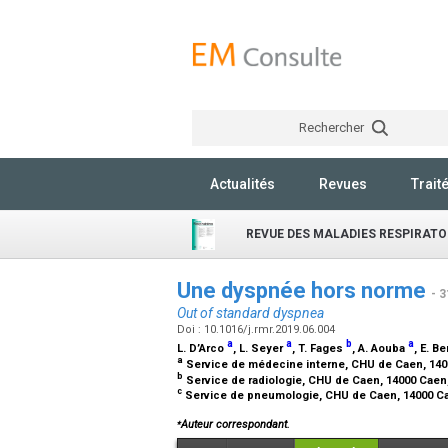
Rechercher
Actualités
Revues
Trait
REVUE DES MALADIES RESPIRATO
Une dyspnée hors norme
- 
Out of standard dyspnea
Doi : 10.1016/j.rmr.2019.06.004
a
a
b
a
L. D’Arco
, L. Seyer
, T. Fages
, A. Aouba
, E. B
a
Service de médecine interne, CHU de Caen, 140
b
Service de radiologie, CHU de Caen, 14000 Caen
c
Service de pneumologie, CHU de Caen, 14000 C
⁎
Auteur correspondant.