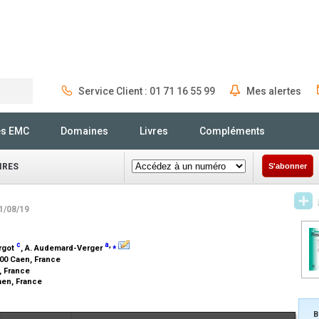
Service Client : 01 71 16 55 99
Mes alertes
Rechercher
és EMC
Domaines
Livres
Compléments
IRES
S'abonner
31/08/19
c
a
,
⁎
ergot
, A. Audemard-Verger
00 Caen, France
, France
aen, France
B