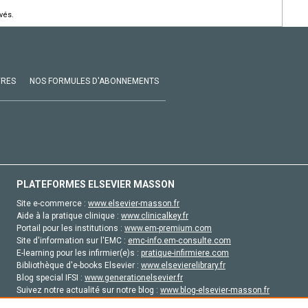
vés.
VRES
NOS FORMULES D'ABONNEMENTS
PLATEFORMES ELSEVIER MASSON
Site e-commerce :
www.elsevier-masson.fr
Aide à la pratique clinique :
www.clinicalkey.fr
Portail pour les institutions :
www.em-premium.com
Site d'information sur l'EMC :
emc-info.em-consulte.com
E-learning pour les infirmier(e)s :
pratique-infirmiere.com
Bibliothèque d'e-books Elsevier :
www.elsevierelibrary.fr
Blog special IFSI :
www.generationelsevier.fr
Suivez notre actualité sur notre blog :
www.blog-elsevier-masson.fr
Site d'emploi en santé :
emploisante.com