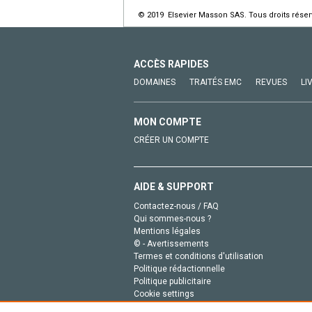
© 2019 Elsevier Masson SAS. Tous droits réser
ACCÈS RAPIDES
DOMAINES
TRAITÉS EMC
REVUES
LI
MON COMPTE
CRÉER UN COMPTE
AIDE & SUPPORT
Contactez-nous / FAQ
Qui sommes-nous ?
Mentions légales
© - Avertissements
Termes et conditions d'utilisation
Politique rédactionnelle
Politique publicitaire
Cookie settings
Politique de la vie privée