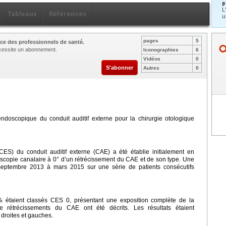
p
L
Tableaux
Références
u
pages
5
ce des professionnels de santé.
nécessite un abonnement.
Iconographies
6
Vidéos
0
S'abonner
Autres
0
endoscopique du conduit auditif externe pour la chirurgie otologique
CES) du conduit auditif externe (CAE) a été établie initialement en
scopie canalaire à 0° d’un rétrécissement du CAE et de son type. Une
septembre 2013 à mars 2015 sur une série de patients consécutifs
% étaient classés CES 0, présentant une exposition complète de la
 rétrécissements du CAE ont été décrits. Les résultats étaient
 droites et gauches.