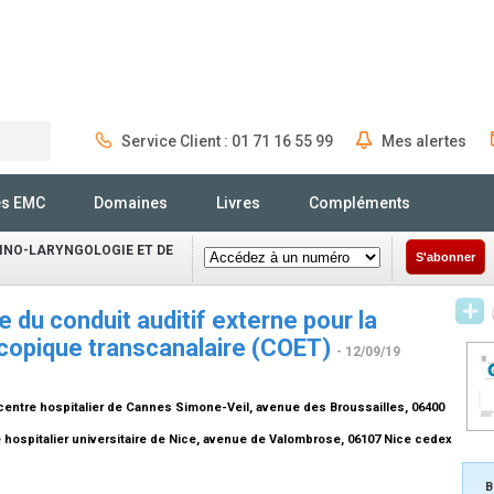
Service Client : 01 71 16 55 99
Mes alertes
Rechercher
és EMC
Domaines
Livres
Compléments
INO-LARYNGOLOGIE ET DE
S'abonner
 du conduit auditif externe pour la
scopique transcanalaire (COET)
- 12/09/19
 centre hospitalier de Cannes Simone-Veil, avenue des Broussailles, 06400
re hospitalier universitaire de Nice, avenue de Valombrose, 06107 Nice cedex
B