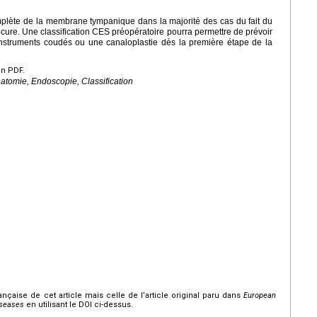
plète de la membrane tympanique dans la majorité des cas du fait du
ocure. Une classification CES préopératoire pourra permettre de prévoir
nstruments coudés ou une canaloplastie dès la première étape de la
en PDF.
Anatomie, Endoscopie, Classification
rançaise de cet article mais celle de l’article original paru dans
European
iseases
en utilisant le DOI ci-dessus.