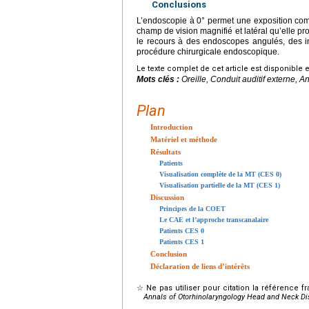
Conclusions
L’endoscopie à 0° permet une exposition com
champ de vision magnifié et latéral qu’elle pr
le recours à des endoscopes angulés, des i
procédure chirurgicale endoscopique.
Le texte complet de cet article est disponible 
Mots clés :
Oreille, Conduit auditif externe, 
Plan
Introduction
Matériel et méthode
Résultats
Patients
Visualisation complète de la MT (CES 0)
Visualisation partielle de la MT (CES 1)
Discussion
Principes de la COET
Le CAE et l’approche transcanalaire
Patients CES 0
Patients CES 1
Conclusion
Déclaration de liens d’intérêts
☆
Ne pas utiliser pour citation la référence f
Annals of Otorhinolaryngology Head and Neck D