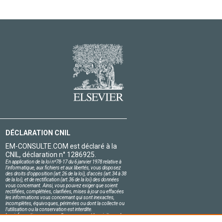
DÉCLARATION CNIL
EM-CONSULTE.COM est déclaré à la
CNIL, déclaration n° 1286925.
En application de la loi nº78-17 du 6 janvier 1978 relative à
l'informatique, aux fichiers et aux libertés, vous disposez
des droits d'opposition (art.26 de la loi), d'accès (art.34 à 38
de la loi), et de rectification (art.36 de la loi) des données
vous concernant. Ainsi, vous pouvez exiger que soient
rectifiées, complétées, clarifiées, mises à jour ou effacées
les informations vous concernant qui sont inexactes,
incomplètes, équivoques, périmées ou dont la collecte ou
l'utilisation ou la conservation est interdite.
Les informations personnelles concernant les visiteurs de
notre site, y compris leur identité, sont confidentielles.