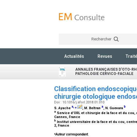
Rechercher
Actualités
Revues
Trait
ANNALES FRANÇAISES D'OTO-RH
PATHOLOGIE CERVICO-FACIALE
Classification endoscopique
chirurgie otologique endo
Doi : 10.1016/j.aforl.2018.01.010
a
,
⁎
a
b
S. Ayache
, M. Beltran
, N. Guevara
a
Service d’ORL et chirurgie de la face et du cou,
Cannes, France
b
Institut universitaire de la face et du cou, cent
2, France
⁎
Auteur correspondant.