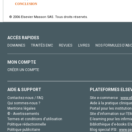
CONCLUSION
© 2006 Elsevier Masson SAS. Tous droits réservés.
ACCÈS RAPIDES
DOMAINES
TRAITÉS EMC
REVUES
LIVRES
NOS FORMULES D'AB
MON COMPTE
CRÉER UN COMPTE
AIDE & SUPPORT
PLATEFORMES ELSE
Contactez-nous / FAQ
Site e-commerce :
www.el
Qui sommes-nous ?
Aide à la pratique clinique
Mentions légales
Portail pour les institution
© - Avertissements
Site d'information sur l'E
Termes et conditions d'utilisation
E-learning pour les infirmi
Politique rédactionnelle
Bibliothèque d'e-books Els
Politique publicitaire
Blog special IFSI :
www.gen