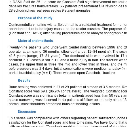
le DASH était de 25. Le score de Constant était significativement meilleur
dans les fractures transversales. Six patients présentaient à la révision des s
28 échographies réalisées seules 9 étaient normales.
Purpose of the study
Centromedullary nailing with a Seidel nail is a validated treatment for hume
abandoned due to the injury caused to the rotator muscles. The purpose of t
(Constant and DASH) after nailing procedures and to analyze sonographic fi
Material and methods
Twenty-nine patients who underwent Seidel nailing between 1996 and 
operator at a mean of 36 months follow-up (range, 11–84 months). The sex-
41.5 years (range, 17–81 years). The dominant side was involved in 17 c
accident in 13 cases, a fall in 12, and a blunt injury in four. The fracture was s
cases, the upper third in three, the mid and lower third in three, and the 
before surgery was 2.4 days. Initial complications were medioulnar palsy (
n
=
partial brachial palsy (
n
= 1). There was one open Cauchoix I fracture.
Results
Bone healing was achieved in 27 of 29 patients at a mean of 3.5 months. Rev
Constant score was 69.1 (86.9% contralateral). The weighted Constant s
Constant score was significantly better in patients aged less than 50 years a
space narrowing was observed in six patients at follow-up and only nine of
normal; most shoulders presented transient healing lesions.
Discussion
This series was comparable with others regarding patient satisfaction, bone 
satisfactory for the Constant score and time to healing. We have found that 
with an objective score (Constant) enables a better assessment of shoulder f