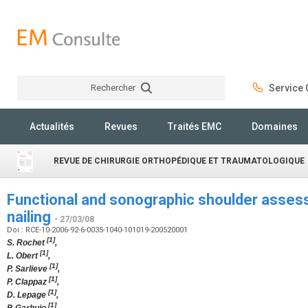
Rechercher
Service C
Rechercher
Actualités
Revues
Traités EMC
Domaines
REVUE DE CHIRURGIE ORTHOPÉDIQUE ET TRAUMATOLOGIQUE
Functional and sonographic shoulder asses
nailing
- 27/03/08
Doi : RCE-10-2006-92-6-0035-1040-101019-200520001
[1]
S. Rochet
,
[1]
L. Obert
,
[1]
P. Sarlieve
,
[1]
P. Clappaz
,
[1]
D. Lepage
,
[1]