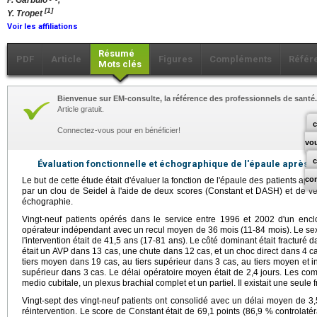
P. Garbuio
,
[1]
Y. Tropet
Voir les affiliations
Résumé
PDF
Article
Figures
Compléments
Référ
Mots clés
Bienvenue sur EM-consulte, la référence des professionnels de santé.
Article gratuit.
c
Connectez-vous pour en bénéficier!
vo
Évaluation fonctionnelle et échographique de l'épaule après 
co
Le but de cette étude était d'évaluer la fonction de l'épaule des patients apr
par un clou de Seidel à l'aide de deux scores (Constant et DASH) et de vérif
échographie.
Vingt-neuf patients opérés dans le service entre 1996 et 2002 d'un enc
opérateur indépendant avec un recul moyen de 36 mois (11-84 mois). Le sex 
l'intervention était de 41,5 ans (17-81 ans). Le côté dominant était fracturé
était un AVP dans 13 cas, une chute dans 12 cas, et un choc direct dans 4 c
tiers moyen dans 19 cas, au tiers supérieur dans 3 cas, au tiers moyen et in
supérieur dans 3 cas. Le délai opératoire moyen était de 2,4 jours. Les comp
medio cubitale, un plexus brachial complet et un partiel. Il existait une seule 
Vingt-sept des vingt-neuf patients ont consolidé avec un délai moyen de 3,
réintervention. Le score de Constant était de 69,1 points (86,9 % controlatér