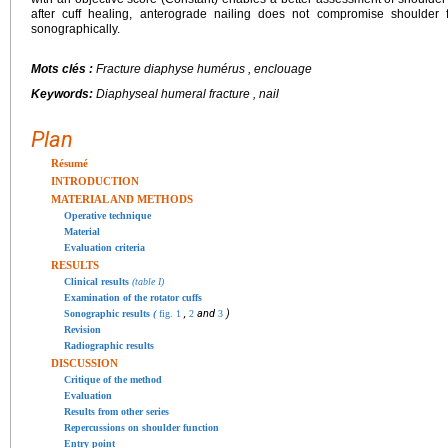
after cuff healing, anterograde nailing does not compromise shoulder f
sonographically.
Mots clés :
Fracture diaphyse humérus , enclouage
Keywords:
Diaphyseal humeral fracture , nail
Plan
Résumé
INTRODUCTION
MATERIAL AND METHODS
Operative technique
Material
Evaluation criteria
RESULTS
Clinical results
(table I)
Examination of the rotator cuffs
,
and
)
Sonographic results
(
fig. 1
2
3
Revision
Radiographic results
DISCUSSION
Critique of the method
Evaluation
Results from other series
Repercussions on shoulder function
Entry point