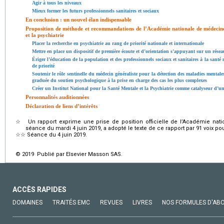
Agir à tous les niveaux
Mieux former les futurs professionnels sanitaires et sociaux
En conclusion : un nouvel élan indispensable
Proposition de méthode et recommandations de l’Académie nationale de médecine
et la psychiatrie
Placer la recherche en psychiatrie au rang de priorité nationale et internationale
Mettre en place un dispositif de première écoute et d’orientation s’appuyant sur un rése
Ériger l’éducation de la population et des professionnels sociaux et sanitaires à la sant
de priorité
Soutenir le rôle sentinelle du médecin généraliste pour la détection des maladies mentales 
graduée du soutien psychologique à la prise en charge des cas les plus complexes
Créer un Institut National pour la Santé Mentale et la Psychiatrie comme catalyseur d’u
Personnalités auditionnées
Déclaration de liens d’intérêts
☆
Un rapport exprime une prise de position officielle de l’Académie na
séance du mardi 4 juin 2019, a adopté le texte de ce rapport par 91 voix pour
☆☆
Séance du 4 juin 2019.
© 2019 Publié par Elsevier Masson SAS.
ACCÈS RAPIDES
DOMAINES
TRAITÉS EMC
REVUES
LIVRES
NOS FORMULES D'AB