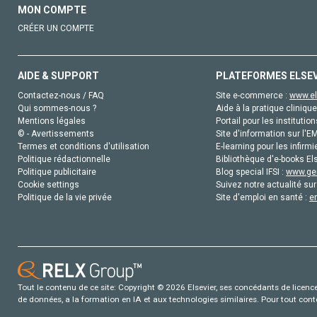
MON COMPTE
CRÉER UN COMPTE
AIDE & SUPPORT
PLATEFORMES ELSE
Contactez-nous / FAQ
Site e-commerce :
www.el
Qui sommes-nous ?
Aide à la pratique clinique
Mentions légales
Portail pour les institution
© - Avertissements
Site d'information sur l'E
Termes et conditions d'utilisation
E-learning pour les infirmi
Politique rédactionnelle
Bibliothèque d'e-books Els
Politique publicitaire
Blog special IFSI :
www.gen
Cookie settings
Suivez notre actualité sur
Politique de la vie privée
Site d'emploi en santé :
e
Tout le contenu de ce site: Copyright © 2026 Elsevier, ses concédants de licence e
de données, a la formation en IA et aux technologies similaires. Pour tout con