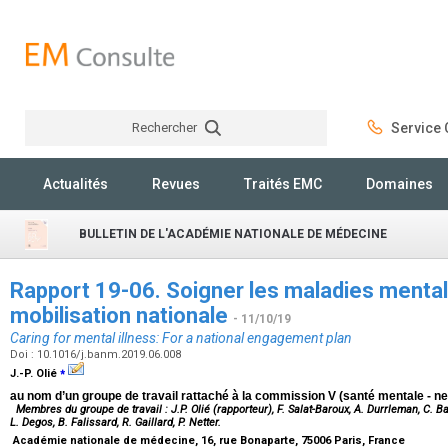
Rechercher
Service C
Rechercher
Actualités
Revues
Traités EMC
Domaines
BULLETIN DE L'ACADÉMIE NATIONALE DE MÉDECINE
Rapport 19-06. Soigner les maladies mentale
mobilisation nationale
- 11/10/19
Caring for mental illness: For a national engagement plan
Doi : 10.1016/j.banm.2019.06.008
⁎
J.-P. Olié
au nom d’un groupe de travail rattaché à la commission V (santé mentale - ne
Membres du groupe de travail : J.P. Olié (rapporteur), F. Salat-Baroux, A. Durrleman, C. Bart
L. Degos, B. Falissard, R. Gaillard, P. Netter.
Académie nationale de médecine, 16, rue Bonaparte, 75006 Paris, France