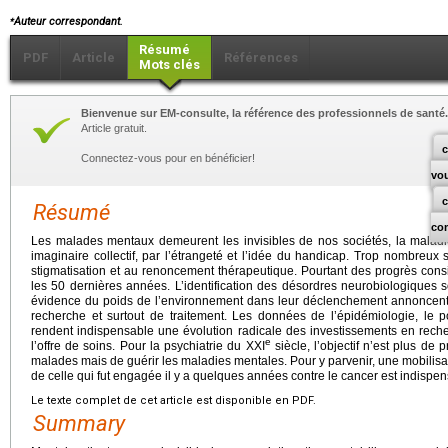
⁎
Auteur correspondant.
Résumé
PDF
Article
Références
Mots clés
Bienvenue sur EM-consulte, la référence des professionnels de santé.
Article gratuit.
c
Connectez-vous pour en bénéficier!
vo
Résumé
co
Les malades mentaux demeurent les invisibles de nos sociétés, la malad
imaginaire collectif, par l’étrangeté et l’idée du handicap. Trop nombreux s
stigmatisation et au renoncement thérapeutique. Pourtant des progrès cons
les 50 dernières années. L’identification des désordres neurobiologiques 
évidence du poids de l’environnement dans leur déclenchement annoncen
recherche et surtout de traitement. Les données de l’épidémiologie, le 
rendent indispensable une évolution radicale des investissements en rech
e
l’offre de soins. Pour la psychiatrie du XXI
siècle, l’objectif n’est plus d
malades mais de guérir les maladies mentales. Pour y parvenir, une mobilisat
de celle qui fut engagée il y a quelques années contre le cancer est indispen
Le texte complet de cet article est disponible en PDF.
Summary