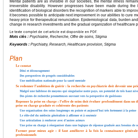
Mental patients are as invisible in our societies, the mental illness rema
irreversible disability. However progresses have been made during the 
identification of biological disorders the recognition of markers able to impro
it becomes possible to anticipate next improvement in our abilities to cure 
heavy price for therapeutical renunciation. Epidemiological data, burden and c
change in research investments and the gradual organization of healthcare p
Le texte complet de cet article est disponible en PDF.
Mots clés :
Psychiatrie, Recherche, Offre de soins, Stigma
Keywords :
Psychiatry, Research, Healthcare provision, Stigma
Plan
Le constat
Déni et découragement
Des perspectives de progrès considérables
Une mobilisation nationale pour la santé mentale
Se redonner l’ambition de guérir : la recherche en psychiatrie doit devenir une pri
Malgré une faiblesse de moyens qui singularise notre pays, un potentiel de très haut niv
Des pistes de recherche prometteuses ouvrant vers la perspective de guérisons
Repenser la prise en charge : l’offre de soins doit évoluer profondément dans un do
prise en charge graduée et cohérente des patients
Une organisation des soins longtemps en pointe et aujourd’hui très fortement à la peine
Le rôle-clef du médecin généraliste à affirmer et à soutenir
Une articulation à renforcer avec d’autres acteurs
Une prise en charge à réorganiser dans une logique de réponse graduée aux besoins de 
Former pour mieux agir : il faut améliorer à la fois la connaissance générale
professionnels