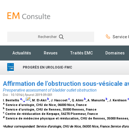
Rechercher
Service C
Rechercher
Actualités
Revues
Traités EMC
Domaines
PROGRÈS EN UROLOGIE-FMC
Affirmation de l’obstruction sous-vésicale a
Preoperative assessment of bladder outlet obstruction
Doi : 10.1016/j.fpurol.2019.09.001
a
,
b
c
b
b
I. Bentellis
⁎
, M. El-Akri
, J. Hascoet
, Q. Alimi
, A. Manunta
, J. Kerdraon
a
Service d’urologie, CHU de Nice, 06000 Nice, France
b
Service d’urologie, CHU de Rennes, 35000 Rennes, France
c
Centre de rééducation de Kerpape, 56270 Ploemeur, France
d
Service de médecine physique et rééducation, CHU de Rennes, 35000 Rennes
⁎
Auteur correspondant: Service d’urologie, CHU de Nice, 06000 Nice, France.Service d’u