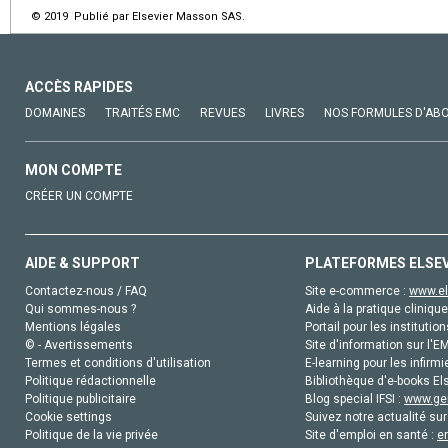
© 2019 Publié par Elsevier Masson SAS.
ACCÈS RAPIDES
DOMAINES
TRAITÉS EMC
REVUES
LIVRES
NOS FORMULES D'AB
MON COMPTE
CRÉER UN COMPTE
AIDE & SUPPORT
PLATEFORMES ELSE
Contactez-nous / FAQ
Site e-commerce :
www.el
Qui sommes-nous ?
Aide à la pratique clinique
Mentions légales
Portail pour les institution
© - Avertissements
Site d'information sur l'E
Termes et conditions d'utilisation
E-learning pour les infirmi
Politique rédactionnelle
Bibliothèque d'e-books Els
Politique publicitaire
Blog special IFSI :
www.gen
Cookie settings
Suivez notre actualité sur
Politique de la vie privée
Site d'emploi en santé :
e