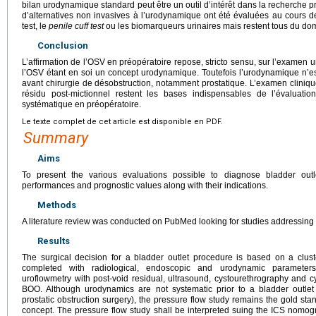
bilan urodynamique standard peut être un outil d’intérêt dans la recherche p
d’alternatives non invasives à l’urodynamique ont été évaluées au cour
test, le
penile cuff test
ou les biomarqueurs urinaires mais restent tous du dom
Conclusion
L’affirmation de l’OSV en préopératoire repose, stricto sensu, sur l’examen
l’OSV étant en soi un concept urodynamique. Toutefois l’urodynamique n’e
avant chirurgie de désobstruction, notamment prostatique. L’examen cliniqu
résidu post-mictionnel restent les bases indispensables de l’évaluat
systématique en préopératoire.
Le texte complet de cet article est disponible en PDF.
Summary
Aims
To present the various evaluations possible to diagnose bladder outle
performances and prognostic values along with their indications.
Methods
A literature review was conducted on PubMed looking for studies addressing
Results
The surgical decision for a bladder outlet procedure is based on a clust
completed with radiological, endoscopic and urodynamic parameter
uroflowmetry with post-void residual, ultrasound, cystourethrography and
BOO. Although urodynamics are not systematic prior to a bladder outlet
prostatic obstruction surgery), the pressure flow study remains the gold s
concept. The pressure flow study shall be interpreted suing the ICS nomogr