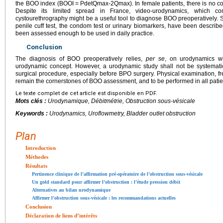
the BOO index (BOOI
=
PdetQmax-2Qmax). In female patients, there is no c
Despite its limited spread in France, video-urodynamics, which c
cystourethrography might be a useful tool to diagnose BOO preoperatively. 
penile cuff test, the condom test or urinary biomarkers, have been describ
been assessed enough to be used in daily practice.
Conclusion
The diagnosis of BOO preoperatively relies,
per se
, on urodynamics w
urodynamic concept. However, a urodynamic study shall not be systematic
surgical procedure, especially before BPO surgery. Physical examination, f
remain the cornerstones of BOO assessment, and to be performed in all patie
Le texte complet de cet article est disponible en PDF.
Mots clés :
Urodynamique, Débitmétrie, Obstruction sous-vésicale
Keywords :
Urodynamics, Uroflowmetry, Bladder outlet obstruction
Plan
Introduction
Méthodes
Résultats
Pertinence clinique de l’affirmation pré-opératoire de l’obstruction sous-vésicale
Un gold standard pour affirmer l’obstruction : l’étude pression débit
Alternatives au bilan urodynamique
Affirmer l’obstruction sous-vésicale : les recommandations actuelles
Conclusion
Déclaration de liens d’intérêts