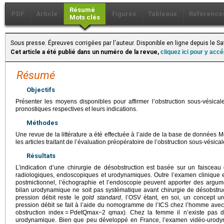
Résumé
PDF
Article
Figures
Tableaux
Référence
Mots clés
Sous presse. Épreuves corrigées par l'auteur. Disponible en ligne depuis le 
Cet article a été publié dans un numéro de la revue,
cliquez ici pour y acc
Résumé
Objectifs
Présenter les moyens disponibles pour affirmer l’obstruction sous-vésical
pronostiques respectives et leurs indications.
Méthodes
Une revue de la littérature a été effectuée à l’aide de la base de donné
les articles traitant de l’évaluation préopératoire de l’obstruction sous-vésical
Résultats
L’indication d’une chirurgie de désobstruction est basée sur un faisceau
radiologiques, endoscopiques et urodynamiques. Outre l’examen clinique e
postmictionnel, l’échographie et l’endoscopie peuvent apporter des argu
bilan urodynamique ne soit pas systématique avant chirurgie de désobstructi
pression débit reste le
gold standard
, l’OSV étant, en soi, un concept ur
pression débit se fait à l’aide du nomogramme de l’ICS chez l’homme avec 
obstruction index
=
PdetQmax−2 qmax). Chez la femme il n’existe pas de
urodynamique. Bien que peu développé en France, l’examen vidéo-urodyn