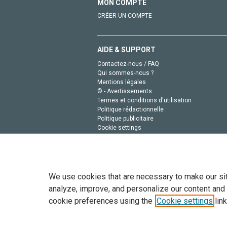
MON COMPTE
CRÉER UN COMPTE
AIDE & SUPPORT
Contactez-nous / FAQ
Qui sommes-nous ?
Mentions légales
© - Avertissements
Termes et conditions d'utilisation
Politique rédactionnelle
Politique publicitaire
Cookie settings
Politique de la vie privée
We use cookies that are necessary to make our si
analyze, improve, and personalize our content and
cookie preferences using the
Cookie settings
link
Tout le contenu de ce site: Copyright © 2026 Else
de données, a la formation en IA et aux technol