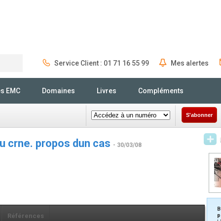
Service Client : 01 71 16 55 99
Mes alertes
Rechercher
és EMC
Domaines
Livres
Compléments
S'abonner
u crne. propos dun cas
- 30/03/08
B
Références
p