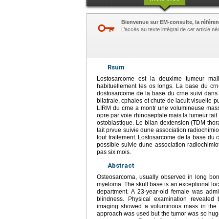
Bienvenue sur EM-consulte, la référen
L’accès au texte intégral de cet article 
Rsum
Lostosarcome est la deuxime tumeur malig
habituellement les os longs. La base du cr
dostosarcome de la base du crne suivi dans n
bilatrale, cphales et chute de lacuit visuelle 
LIRM du crne a montr une volumineuse masse
opre par voie rhinoseptale mais la tumeur tai
ostoblastique. Le bilan dextension (TDM thor
tait prvue suivie dune association radiochimio
tout traitement. Lostosarcome de la base du cr
possible suivie dune association radiochimio
pas six mois.
Abstract
Osteosarcoma, usually observed in long bone
myeloma. The skull base is an exceptional lo
department. A 23-year-old female was admitt
blindness. Physical examination revealed 
imaging showed a voluminous mass in the sk
approach was used but the tumor was so huge 