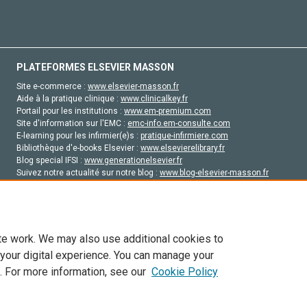
PLATEFORMES ELSEVIER MASSON
Site e-commerce :
www.elsevier-masson.fr
Aide à la pratique clinique :
www.clinicalkey.fr
Portail pour les institutions :
www.em-premium.com
Site d'information sur l'EMC :
emc-info.em-consulte.com
E-learning pour les infirmier(e)s :
pratique-infirmiere.com
Bibliothèque d'e-books Elsevier :
www.elsevierelibrary.fr
Blog special IFSI :
www.generationelsevier.fr
Suivez notre actualité sur notre blog :
www.blog-elsevier-masson.fr
Site d'emploi en santé :
emploisante.com
te work. We may also use additional cookies to
 your digital experience. You can manage your
. For more information, see our
Cookie Policy
vier, ses concédants de licence et ses contributeurs. Tout les droits sont réservés, y 
ogies similaires. Pour tout contenu en libre accès, les conditions de licence Creati