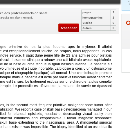
L
u
pages
3
ce des professionnels de santé.
nécessite un abonnement.
Iconographies
2
Vidéos
0
S'abonner
Autres
0
ne primitive de los, la plus frquente aprs le mylome. Il atteint
ne est exceptionnellement touche. ce propos, nous rapportons un cas
otre service. Il sagit dune jeune fille de 23 ans admise pour pistaxis
puis ccit. Lexamen clinique a retrouv une ccit bilatrale avec exophtalmie.
 de la base du crne tendue la rgion nasosinusienne. La patiente a t
t volumineuse et a t juge inoprable. La biopsie a conclu un ostosarcome
acique et chographie hpatique) tait normal. Une chimiothrapie premire
thrapie mais la patiente est dcde par volutivit tumorale avant dentamer
ne est trs rare. Le traitement est bas sur une chirurgie la plus complte
thrapie. Le pronostic est dfavorable, la mdiane de survie ne dpassant
s, is the second most frequent primitive malignant bone tumor after
calization. We report a case of skull base osteosarcoma managed in our
ed for bilateral epistaxis, headache, decreasing visual acuity then
bilateral blindness and exophthalmia. Cranial magnetic resonance
ull base extending to the nasosinusal area. A rhinoseptal surgical
that excision was impossible. The biopsy identified at an osteoblastic