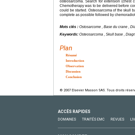
osteosarcoma. Search for extension (chest
Chemotherapy was to be delivered before com
could be started. Osteosarcoma of the skull b
complete as possible followed by chemoradioth
Mots clés :
Ostosarcome , Base du crane , Di
Keywords:
Osteosarcoma , Skull base , Diag
Plan
Résumé
Introduction
Observation
Discussion
Conclusion
© 2007 Elsevier Masson SAS. Tous droits réser
ACCÈS RAPIDES
DOMAINES
TRAITÉS EMC
REVUES
LI