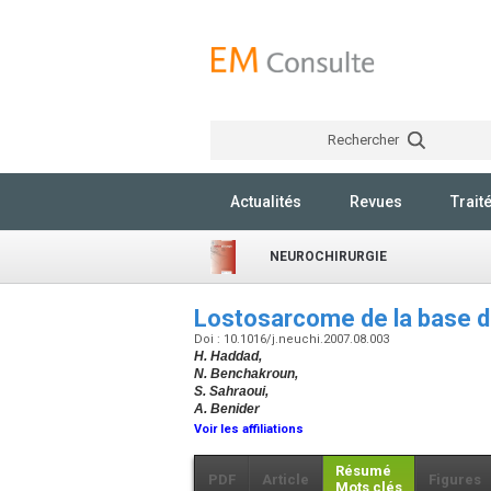
Rechercher
Actualités
Revues
Trait
NEUROCHIRURGIE
Lostosarcome de la base d
Doi : 10.1016/j.neuchi.2007.08.003
H. Haddad,
N. Benchakroun,
S. Sahraoui,
A. Benider
Voir les affiliations
Résumé
PDF
Article
Figures
Mots clés