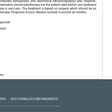
 computed tomography and abdominal ultrasonography) was negative.
bination chemoradiotherapy but the patient died before any treatment
ase is very rare. The treatment is based on surgery which should be as
erapy. Prognosis is poor. Median survival is around six months.
agnostic
nosis
vés.
VRES
NOS FORMULES D'ABONNEMENTS