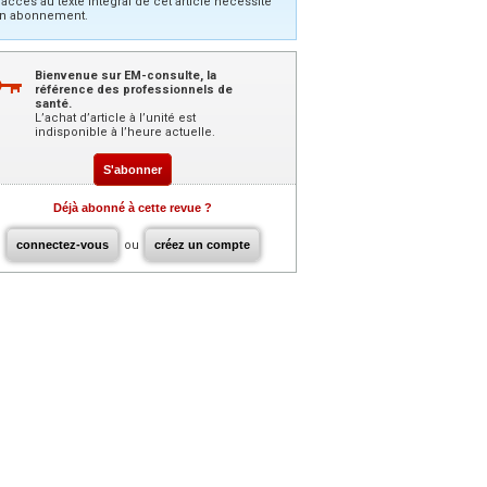
’accès au texte intégral de cet article nécessite
n abonnement.
Bienvenue sur EM-consulte, la
référence des professionnels de
santé.
L’achat d’article à l’unité est
indisponible à l’heure actuelle.
S'abonner
Déjà abonné à cette revue ?
connectez-vous
ou
créez un compte