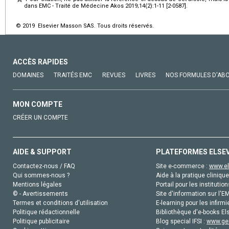
dans EMC - Traité de Médecine Akos 2019;14(2):1-11 [2-0587].
© 2019 Elsevier Masson SAS. Tous droits réservés.
ACCÈS RAPIDES
DOMAINES
TRAITÉS EMC
REVUES
LIVRES
NOS FORMULES D'AB
MON COMPTE
CRÉER UN COMPTE
AIDE & SUPPORT
PLATEFORMES ELSE
Contactez-nous / FAQ
Site e-commerce :
www.el
Qui sommes-nous ?
Aide à la pratique clinique
Mentions légales
Portail pour les institution
© - Avertissements
Site d'information sur l'E
Termes et conditions d'utilisation
E-learning pour les infirmi
Politique rédactionnelle
Bibliothèque d'e-books Els
Politique publicitaire
Blog special IFSI :
www.gen