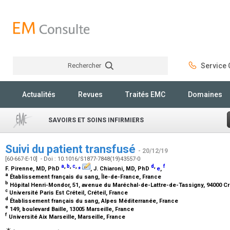
Rechercher
Service C
Rechercher
Actualités
Revues
Traités EMC
Domaines
SAVOIRS ET SOINS INFIRMIERS
Suivi du patient transfusé
- 20/12/19
[60-667-E-10] - Doi : 10.1016/S1877-7848(19)43557-0
a
,
b
,
c
,
⁎
d
,
f
F. Pirenne,
MD, PhD
, J. Chiaroni,
MD, PhD
e
,
a
Établissement français du sang, Île-de-France, France
b
Hôpital Henri-Mondor, 51, avenue du Maréchal-de-Lattre-de-Tassigny, 94000 Cr
c
Université Paris Est Créteil, Créteil, France
d
Établissement français du sang, Alpes Méditerranée, France
e
149, boulevard Baille, 13005 Marseille, France
f
Université Aix Marseille, Marseille, France