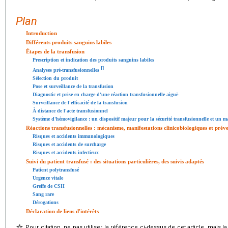
Plan
Introduction
Différents produits sanguins labiles
Étapes de la transfusion
Prescription et indication des produits sanguins labiles
[
]
Analyses pré-transfusionnelles
Sélection du produit
Pose et surveillance de la transfusion
Diagnostic et prise en charge d'une réaction transfusionnelle aiguë
Surveillance de l'efficacité de la transfusion
À distance de l'acte transfusionnel
Système d'hémovigilance : un dispositif majeur pour la sécurité transfusionnelle et un m
Réactions transfusionnelles : mécanisme, manifestations clinicobiologiques et prév
Risques et accidents immunologiques
Risques et accidents de surcharge
Risques et accidents infectieux
Suivi du patient transfusé : des situations particulières, des suivis adaptés
Patient polytransfusé
Urgence vitale
Greffe de CSH
Sang rare
Dérogations
Déclaration de liens d'intérêts
Pour citation, ne pas utiliser la référence ci-dessus de cet article, mais l