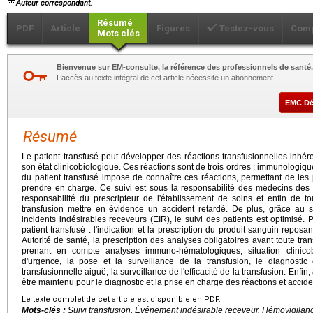
Auteur correspondant.
Résumé
PDF
Article
Figures
Testez-vous
Comp
Mots clés
Bienvenue sur EM-consulte, la référence des professionnels de santé.
L’accès au texte intégral de cet article nécessite un abonnement.
EMC D
Résumé
Le patient transfusé peut développer des réactions transfusionnelles inhér
son état clinicobiologique. Ces réactions sont de trois ordres : immunologique
du patient transfusé impose de connaître ces réactions, permettant de les 
prendre en charge. Ce suivi est sous la responsabilité des médecins des 
responsabilité du prescripteur de l'établissement de soins et enfin de t
transfusion mettre en évidence un accident retardé. De plus, grâce au s
incidents indésirables receveurs (EIR), le suivi des patients est optimisé. 
patient transfusé : l'indication et la prescription du produit sanguin repo
Autorité de santé, la prescription des analyses obligatoires avant toute tra
prenant en compte analyses immuno-hématologiques, situation clinicob
d'urgence, la pose et la surveillance de la transfusion, le diagnostic
transfusionnelle aiguë, la surveillance de l'efficacité de la transfusion. Enfin, 
être maintenu pour le diagnostic et la prise en charge des réactions et accide
Le texte complet de cet article est disponible en PDF.
Mots-clés :
Suivi transfusion, Événement indésirable receveur, Hémovigilan