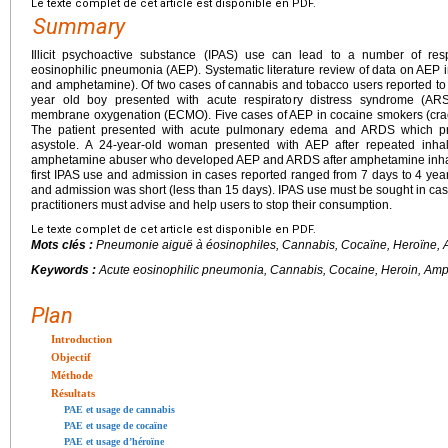
Le texte complet de cet article est disponible en PDF.
Summary
Illicit psychoactive substance (IPAS) use can lead to a number of resp
eosinophilic pneumonia (AEP). Systematic literature review of data on AEP 
and amphetamine). Of two cases of cannabis and tobacco users reported t
year old boy presented with acute respiratory distress syndrome (ARS
membrane oxygenation (ECMO). Five cases of AEP in cocaine smokers (crack
The patient presented with acute pulmonary edema and ARDS which progr
asystole. A 24-year-old woman presented with AEP after repeated inhala
amphetamine abuser who developed AEP and ARDS after amphetamine inhala
first IPAS use and admission in cases reported ranged from 7 days to 4 yea
and admission was short (less than 15 days). IPAS use must be sought in case
practitioners must advise and help users to stop their consumption.
Le texte complet de cet article est disponible en PDF.
Mots clés :
Pneumonie aiguë à éosinophiles, Cannabis, Cocaïne, Heroïne,
Keywords :
Acute eosinophilic pneumonia, Cannabis, Cocaine, Heroin, Am
Plan
Introduction
Objectif
Méthode
Résultats
PAE et usage de cannabis
PAE et usage de cocaïne
PAE et usage d’héroïne