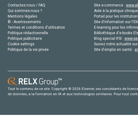
Contactez-nous / FAQ
Site e-commerce :
www.el
Qui sommes-nous ?
Aide à la pratique clinique
Mentions légales
Portail pour les institution
© - Avertissements
Site d'information sur l'E
Termes et conditions d'utilisation
E-learning pour les infirmi
Politique rédactionnelle
Bibliothèque d'e-books Els
Politique publicitaire
Blog special IFSI :
www.gen
Cookie settings
Suivez notre actualité sur
Politique de la vie privée
Site d'emploi en santé :
e
Tout le contenu de ce site: Copyright © 2026 Elsevier, ses concédants de licence e
de données, a la formation en IA et aux technologies similaires. Pour tout con