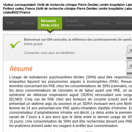
⁎
Auteur correspondant. Unité de recherche clinique Pierre Deniker, centre hospitalier La
Poitiers cedex, France.Unité de recherche clinique Pierre Deniker, centre hospitalier La
cedex86021France
Résumé
Points
PDF
Article
Tableaux
Référen
Mots clés
essentiels
Bienvenue sur EM-consulte, la référence des professionnels de santé.
Article gratuit.
c
Connectez-vous pour en bénéficier!
vo
Résumé
co
L’usage de substances psychoactives illicites (SPAI) peut être responsa
lesquelles figurent les pneumonies aiguës à éosinophiles (PAE). Revue 
données concernant les PAE chez les consommateurs de SPAI (cannabis, co
les deux consommateurs de cannabis et de tabac ayant une PAE, un ad
syndrome de détresse respiratoire aiguë (SDRA) nécessitant une oxyg
(ECMO). Cinq cas de PAE chez des fumeurs de cocaïne (
crack
) sont dé
présentait un œdème aigu du poumon et un SDRA évoluant vers une fibrillat
femme de 24 ans présentait une PAE après inhalation répétée d’héroïne. 
consommateur d’amphétamine inhalée est décrit. Le délai entre la premiè
variait de 7
jours à 4 ans alors que le délai entre le dernier usage de SPAI
15
jours). Une consommation de SPAI doit être recherchée devant une PAE
les praticiens doivent aider les usagers à arrêter leur consommation.