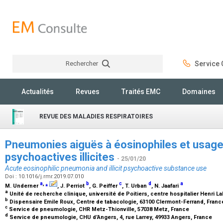
Rechercher
Service C
Rechercher
Actualités
Revues
Traités EMC
Domaines
REVUE DES MALADIES RESPIRATOIRES
Pneumonies aiguës à éosinophiles et usag
psychoactives illicites
- 25/01/20
Acute eosinophilic pneumonia and illicit psychoactive substance use
Doi : 10.1016/j.rmr.2019.07.010
a
,
⁎
b
c
d
a
M. Underner
, J. Perriot
, G. Peiffer
, T. Urban
, N. Jaafari
a
Unité de recherche clinique, université de Poitiers, centre hospitalier Henri La
b
Dispensaire Emile Roux, Centre de tabacologie, 63100 Clermont-Ferrand, Fran
c
Service de pneumologie, CHR Metz-Thionville, 57038 Metz, France
d
Service de pneumologie, CHU d’Angers, 4, rue Larrey, 49933 Angers, France