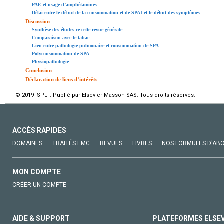
PAE et usage d’amphétamines
Délai entre le début de la consommation et de SPAI et le début des symptômes
Discussion
Synthèse des études ce cette revue générale
Comparaison avec le tabac
Lien entre pathologie pulmonaire et consommation de SPA
Polyconsommation de SPA
Physiopathologie
Conclusion
Déclaration de liens d’intérêts
© 2019 SPLF. Publié par Elsevier Masson SAS. Tous droits réservés.
ACCÈS RAPIDES
DOMAINES
TRAITÉS EMC
REVUES
LIVRES
NOS FORMULES D'AB
MON COMPTE
CRÉER UN COMPTE
AIDE & SUPPORT
PLATEFORMES ELSE