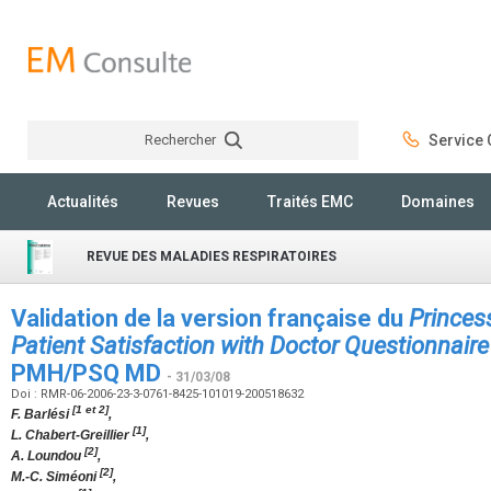
Rechercher
Service C
Rechercher
Actualités
Revues
Traités EMC
Domaines
REVUE DES MALADIES RESPIRATOIRES
Validation de la version française du
Princes
Patient Satisfaction with Doctor Questionnaire
PMH/PSQ MD
- 31/03/08
Doi : RMR-06-2006-23-3-0761-8425-101019-200518632
[1 et 2]
F. Barlési
,
[1]
L. Chabert-Greillier
,
[2]
A. Loundou
,
[2]
M.-C. Siméoni
,