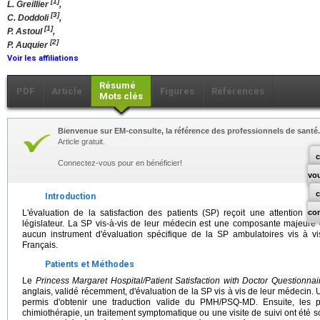
[1]
L. Greillier
,
[3]
C. Doddoli
,
[1]
P. Astoul
,
[2]
P. Auquier
Voir les affiliations
Résumé
PDF
Article
Figures
Références
Mots clés
Bienvenue sur EM-consulte, la référence des professionnels de santé.
Article gratuit.
c
Connectez-vous pour en bénéficier!
vo
Introduction
L'évaluation de la satisfaction des patients (SP) reçoit une attention c
co
législateur. La SP vis-à-vis de leur médecin est une composante majeure de
aucun instrument d'évaluation spécifique de la SP ambulatoires vis à v
Français.
Patients et Méthodes
Le
Princess Margaret Hospital/Patient Satisfaction with Doctor Questionnai
anglais, validé récemment, d'évaluation de la SP vis à vis de leur médecin. 
permis d'obtenir une traduction valide du PMH/PSQ-MD. Ensuite, les p
chimiothérapie, un traitement symptomatique ou une visite de suivi ont été s