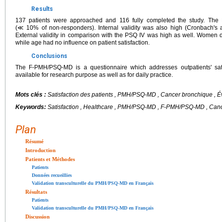
Results
137 patients were approached and 116 fully completed the study. The
(≪ 10% of non-responders). Internal validity was also high (Cronbach's 
External validity in comparison with the PSQ IV was high as well. Women d
while age had no influence on patient satisfaction.
Conclusions
The F-PMH/PSQ-MD is a questionnaire which addresses outpatients' satis
available for research purpose as well as for daily practice.
Mots clés :
Satisfaction des patients , PMH/PSQ-MD , Cancer bronchique , Év
Keywords:
Satisfaction , Healthcare , PMH/PSQ-MD , F-PMH/PSQ-MD , Can
Plan
Résumé
Introduction
Patients et Méthodes
Patients
Données recueillies
Validation transculturelle du PMH/PSQ-MD en Français
Résultats
Patients
Validation transculturelle du PMH/PSQ-MD en Français
Discussion