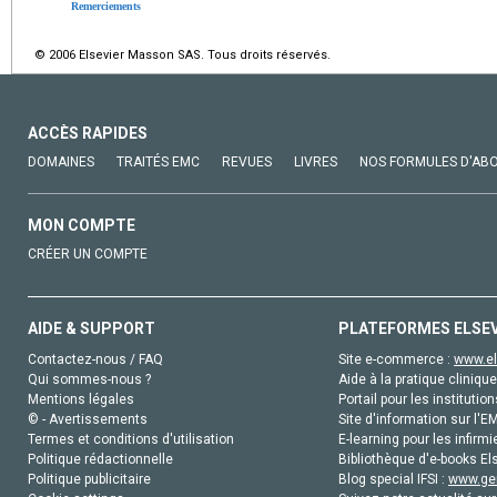
Remerciements
© 2006 Elsevier Masson SAS. Tous droits réservés.
ACCÈS RAPIDES
DOMAINES
TRAITÉS EMC
REVUES
LIVRES
NOS FORMULES D'AB
MON COMPTE
CRÉER UN COMPTE
AIDE & SUPPORT
PLATEFORMES ELSE
Contactez-nous / FAQ
Site e-commerce :
www.el
Qui sommes-nous ?
Aide à la pratique clinique
Mentions légales
Portail pour les institution
© - Avertissements
Site d'information sur l'E
Termes et conditions d'utilisation
E-learning pour les infirmi
Politique rédactionnelle
Bibliothèque d'e-books Els
Politique publicitaire
Blog special IFSI :
www.gen