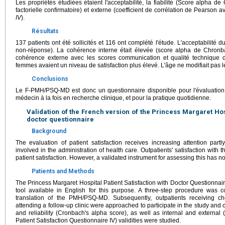
Les propriétés étudiées étaient l'acceptabilité, la fiabilité (Score alpha de
factorielle confirmatoire) et externe (coefficient de corrélation de Pearson 
IV
).
Résultats
137 patients ont été sollicités et 116 ont complété l'étude. L'acceptabilité
non-réponse). La cohérence interne était élevée (score alpha de Chron
cohérence externe avec les scores communication et qualité technique 
femmes avaient un niveau de satisfaction plus élevé. L'âge ne modifiait pas l
Conclusions
Le F-PMH/PSQ-MD est donc un questionnaire disponible pour l'évaluation 
médecin à la fois en recherche clinique, et pour la pratique quotidienne.
Validation of the French version of the Princess Margaret Hosp
doctor questionnaire
Background
The evaluation of patient satisfaction receives increasing attention par
involved in the administration of health care. Outpatients' satisfaction with 
patient satisfaction. However, a validated instrument for assessing this has n
Patients and Methods
The Princess Margaret Hospital Patient Satisfaction with Doctor Questionna
tool available in English for this purpose. A three-step procedure was 
translation of the PMH/PSQ-MD. Subsequently, outpatients receiving c
attending a follow-up clinic were approached to participate in the study and 
and reliability (Cronbach's alpha score), as well as internal and external (
Patient Satisfaction Questionnaire IV) validities were studied.