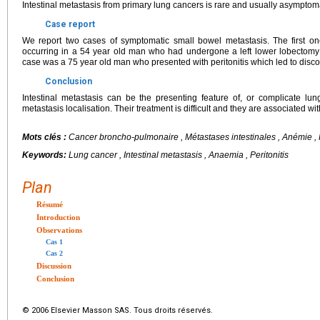
Intestinal metastasis from primary lung cancers is rare and usually asymptoma
Case report
We report two cases of symptomatic small bowel metastasis. The first o
occurring in a 54 year old man who had undergone a left lower lobectomy 
case was a 75 year old man who presented with peritonitis which led to discov
Conclusion
Intestinal metastasis can be the presenting feature of, or complicate 
metastasis localisation. Their treatment is difficult and they are associated wi
Mots clés :
Cancer broncho-pulmonaire , Métastases intestinales , Anémie , 
Keywords:
Lung cancer , Intestinal metastasis , Anaemia , Peritonitis
Plan
Résumé
Introduction
Observations
Cas 1
Cas 2
Discussion
Conclusion
© 2006 Elsevier Masson SAS. Tous droits réservés.