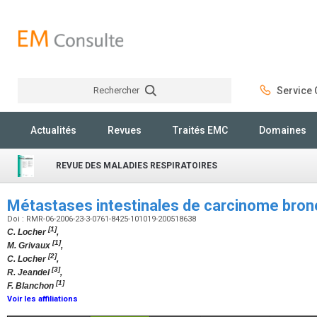
Rechercher
Service C
Rechercher
Actualités
Revues
Traités EMC
Domaines
REVUE DES MALADIES RESPIRATOIRES
Métastases intestinales de carcinome bro
Doi : RMR-06-2006-23-3-0761-8425-101019-200518638
[1]
C. Locher
,
[1]
M. Grivaux
,
[2]
C. Locher
,
[3]
R. Jeandel
,
[1]
F. Blanchon
Voir les affiliations