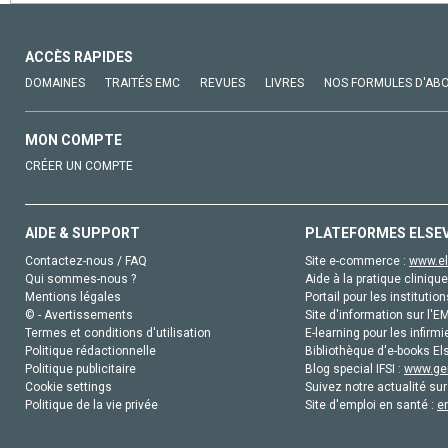
ACCÈS RAPIDES
DOMAINES
TRAITÉS EMC
REVUES
LIVRES
NOS FORMULES D'AB
MON COMPTE
CRÉER UN COMPTE
AIDE & SUPPORT
PLATEFORMES ELSE
Contactez-nous / FAQ
Site e-commerce :
www.el
Qui sommes-nous ?
Aide à la pratique clinique
Mentions légales
Portail pour les institution
© - Avertissements
Site d'information sur l'E
Termes et conditions d'utilisation
E-learning pour les infirmi
Politique rédactionnelle
Bibliothèque d'e-books Els
Politique publicitaire
Blog special IFSI :
www.gen
Cookie settings
Suivez notre actualité sur
Politique de la vie privée
Site d'emploi en santé :
e