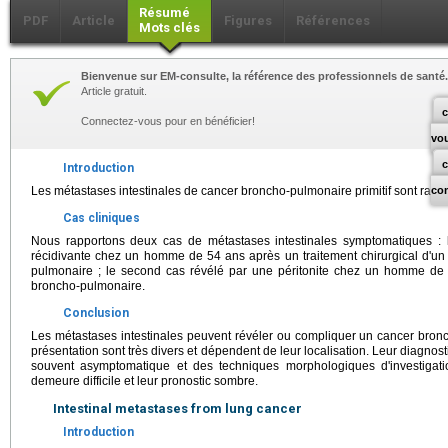
Résumé
PDF
Article
Figures
Références
Mots clés
Bienvenue sur EM-consulte, la référence des professionnels de santé.
Article gratuit.
c
Connectez-vous pour en bénéficier!
vo
Introduction
Les métastases intestinales de cancer broncho-pulmonaire primitif sont rar
co
Cas cliniques
Nous rapportons deux cas de métastases intestinales symptomatiques :
récidivante chez un homme de 54 ans après un traitement chirurgical d'un
pulmonaire ; le second cas révélé par une péritonite chez un homme de 
broncho-pulmonaire.
Conclusion
Les métastases intestinales peuvent révéler ou compliquer un cancer bron
présentation sont très divers et dépendent de leur localisation. Leur diagnostic
souvent asymptomatique et des techniques morphologiques d'investigatio
demeure difficile et leur pronostic sombre.
Intestinal metastases from lung cancer
Introduction