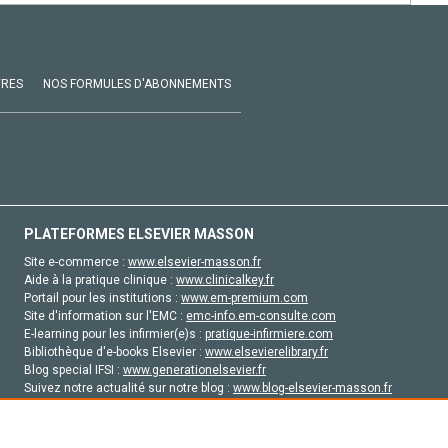
VRES
NOS FORMULES D'ABONNEMENTS
PLATEFORMES ELSEVIER MASSON
Site e-commerce :
www.elsevier-masson.fr
Aide à la pratique clinique :
www.clinicalkey.fr
Portail pour les institutions :
www.em-premium.com
Site d'information sur l'EMC :
emc-info.em-consulte.com
E-learning pour les infirmier(e)s :
pratique-infirmiere.com
Bibliothèque d'e-books Elsevier :
www.elsevierelibrary.fr
Blog special IFSI :
www.generationelsevier.fr
Suivez notre actualité sur notre blog :
www.blog-elsevier-masson.fr
Site d'emploi en santé :
emploisante.com