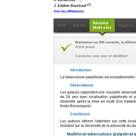
J. Benamour
,
[1]
J. Eddine Bourkadi
Voir les affiliations
Résumé
PDF
Article
Figures
Mots clés
Bienvenue sur EM-consulte, la référen
Article gratuit.
Connectez-vous pour en bénéficier!
Introduction
La tuberculose palpébrale est exceptionnelle e
Observations
Les auteurs rapportent une nouvelle observa
de 28 ans avec localisation palpébrale et 
observée après la mise en route d'un traitem
froids thoraciques).
Conclusion
Les auteurs attirent l'attention sur cette loc
insistant sur la nécessité de la précocité du d
Multifocal tuberculosis (palpebra