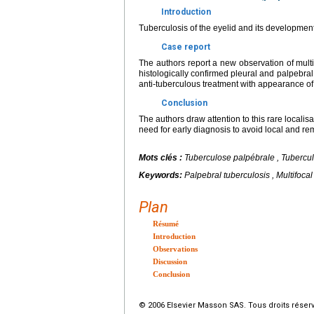
Introduction
Tuberculosis of the eyelid and its development i
Case report
The authors report a new observation of mul
histologically confirmed pleural and palpebral
anti-tuberculous treatment with appearance of
Conclusion
The authors draw attention to this rare locali
need for early diagnosis to avoid local and re
Mots clés :
Tuberculose palpébrale , Tuberculo
Keywords:
Palpebral tuberculosis , Multifoca
Plan
Résumé
Introduction
Observations
Discussion
Conclusion
© 2006 Elsevier Masson SAS. Tous droits réser