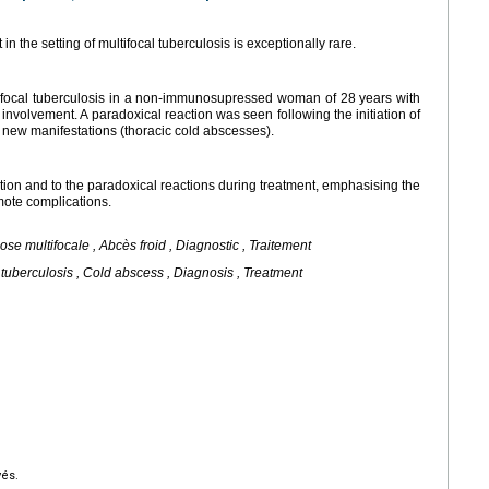
n the setting of multifocal tuberculosis is exceptionally rare.
tifocal tuberculosis in a non-immunosupressed woman of 28 years with
 involvement. A paradoxical reaction was seen following the initiation of
 new manifestations (thoracic cold abscesses).
sation and to the paradoxical reactions during treatment, emphasising the
mote complications.
se multifocale , Abcès froid , Diagnostic , Traitement
l tuberculosis , Cold abscess , Diagnosis , Treatment
vés.