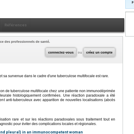
p
Références
ce des professionnels de santé.
connectez-vous
ou
créez un compte
t sa survenue dans le cadre d'une tuberculose multifocale est rare.
tion de tuberculose multifocale chez une patiente non immunodéprimée
pleurale histologiquement confirmées. Une réaction paradoxale a été
ent anti-tuberculeux avec apparition de nouvelles localisations (abcès
alisation rare et sur les réactions paradoxales sous traitement tout en
iagnostic pour éviter des complications locales et régionales.
l and pleural) in an immunocompetent woman