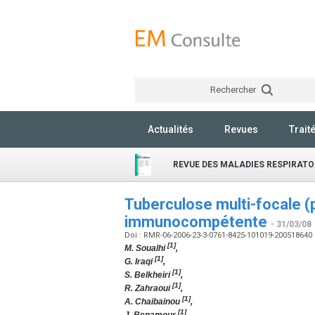
Rechercher
Actualités
Revues
Trait
REVUE DES MALADIES RESPIRATO
Tuberculose multi-focale (
immunocompétente
- 31/03/08
Doi : RMR-06-2006-23-3-0761-8425-101019-200518640
[1]
M. Soualhi
,
[1]
G. Iraqi
,
[1]
S. Belkheiri
,
[1]
R. Zahraoui
,
[1]
A. Chaibainou
,
[1]