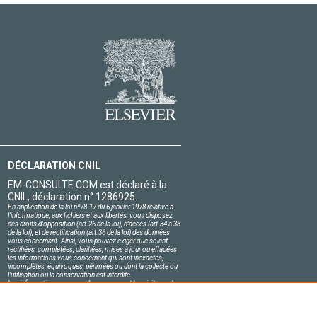
DÉCLARATION CNIL
EM-CONSULTE.COM est déclaré à la
CNIL, déclaration n° 1286925.
En application de la loi nº78-17 du 6 janvier 1978 relative à
l'informatique, aux fichiers et aux libertés, vous disposez
des droits d'opposition (art.26 de la loi), d'accès (art.34 à 38
de la loi), et de rectification (art.36 de la loi) des données
vous concernant. Ainsi, vous pouvez exiger que soient
rectifiées, complétées, clarifiées, mises à jour ou effacées
les informations vous concernant qui sont inexactes,
incomplètes, équivoques, périmées ou dont la collecte ou
l'utilisation ou la conservation est interdite.
Les informations personnelles concernant les visiteurs de
notre site, y compris leur identité, sont confidentielles.
Le responsable du site s'engage sur l'honneur à respecter
les conditions légales de confidentialité applicables en