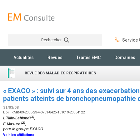
Rechercher
Service C
Rechercher
Actualités
Revues
Traités EMC
Domaines
REVUE DES MALADIES RESPIRATOIRES
« EXACO » : suivi sur 4 ans des exacerbatio
patients atteints de bronchopneumopathie 
31/03/08
Doi : RMR-09-2006-23-4-0761-8425-101019-20064122
[1]
I. Tillie-Leblond
,
[2]
F. Masure
,
pour le groupe EXACO
Voir les affiliations