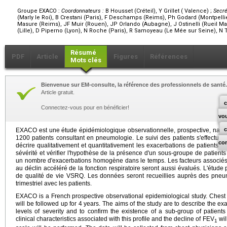
Groupe EXACO :
Coordonnateurs :
B Housset (Créteil), Y Grillet ( Valence) ;
Secré
(Marly le Roi), B Crestani (Paris), F Deschamps (Reims), Ph Godard (Montpellie
Masure (Reims), JF Muir (Rouen), JP Orlando (Aubagne), J Ostinelli (Rueil Mal
(Lille), D Piperno (Lyon), N Roche (Paris), R Samoyeau (Le Mée sur Seine), N Te
Résumé
PDF
Article
Figures
Références
Mots clés
Bienvenue sur EM-consulte, la référence des professionnels de santé.
Article gratuit.
c
Connectez-vous pour en bénéficier!
vo
EXACO est une étude épidémiologique observationnelle, prospective, natio
1200 patients consultant en pneumologie. Le suivi des patients s'effectuer
co
décrire qualitativement et quantitativement les exacerbations de patients 
sévérité et vérifier l'hypothèse de la présence d'un sous-groupe de patient
un nombre d'exacerbations homogène dans le temps. Les facteurs associés à
au déclin accéléré de la fonction respiratoire seront aussi évalués. L'étude p
de qualité de vie VSRQ. Les données seront recueillies auprès des pneu
trimestriel avec les patients.
EXACO is a French prospective observational epidemiological study. Chest 
will be followed up for 4 years. The aims of the study are to describe the ex
levels of severity and to confirm the existence of a sub-group of patient
clinical characteristics associated with this profile and the decline of FEV
wil
1