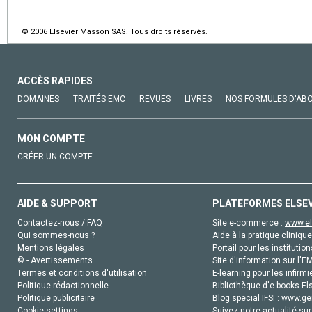
© 2006 Elsevier Masson SAS. Tous droits réservés.
ACCÈS RAPIDES
DOMAINES
TRAITÉS EMC
REVUES
LIVRES
NOS FORMULES D'AB
MON COMPTE
CRÉER UN COMPTE
AIDE & SUPPORT
PLATEFORMES ELSE
Contactez-nous / FAQ
Site e-commerce :
www.el
Qui sommes-nous ?
Aide à la pratique clinique
Mentions légales
Portail pour les institution
© - Avertissements
Site d'information sur l'E
Termes et conditions d'utilisation
E-learning pour les infirmi
Politique rédactionnelle
Bibliothèque d'e-books Els
Politique publicitaire
Blog special IFSI :
www.gen
Cookie settings
Suivez notre actualité sur