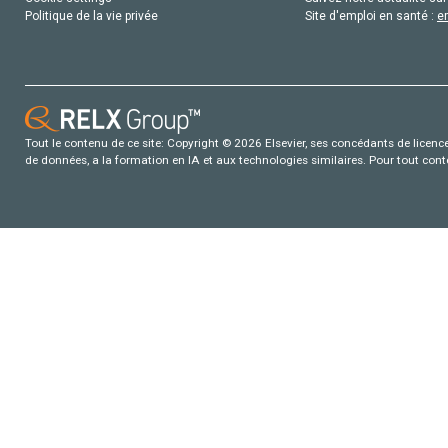
Politique de la vie privée
Site d'emploi en santé :
e
Tout le contenu de ce site: Copyright © 2026 Elsevier, ses concédants de licence e
de données, a la formation en IA et aux technologies similaires. Pour tout con