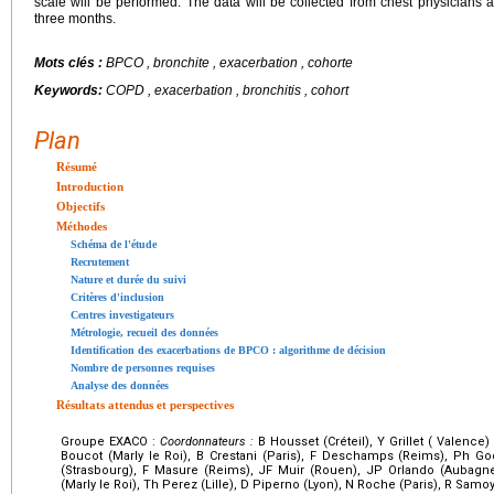
scale will be performed. The data will be collected from chest physicians 
three months.
Mots clés :
BPCO , bronchite , exacerbation , cohorte
Keywords:
COPD , exacerbation , bronchitis , cohort
Plan
Résumé
Introduction
Objectifs
Méthodes
Schéma de l'étude
Recrutement
Nature et durée du suivi
Critères d'inclusion
Centres investigateurs
Métrologie, recueil des données
Identification des exacerbations de BPCO : algorithme de décision
Nombre de personnes requises
Analyse des données
Résultats attendus et perspectives
Groupe EXACO :
Coordonnateurs :
B Housset (Créteil), Y Grillet ( Valence)
Boucot (Marly le Roi), B Crestani (Paris), F Deschamps (Reims), Ph God
(Strasbourg), F Masure (Reims), JF Muir (Rouen), JP Orlando (Aubagne),
(Marly le Roi), Th Perez (Lille), D Piperno (Lyon), N Roche (Paris), R Samo