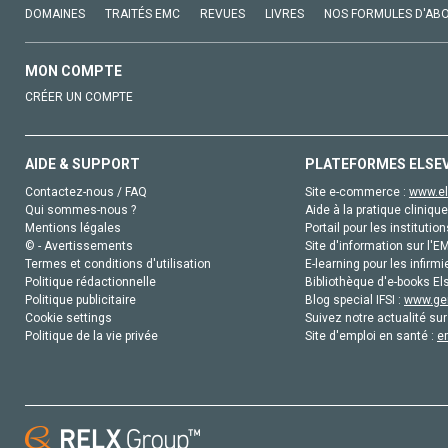
DOMAINES
TRAITÉS EMC
REVUES
LIVRES
NOS FORMULES D'AB
MON COMPTE
CRÉER UN COMPTE
AIDE & SUPPORT
PLATEFORMES ELSE
Contactez-nous / FAQ
Site e-commerce :
www.el
Qui sommes-nous ?
Aide à la pratique clinique
Mentions légales
Portail pour les institution
© - Avertissements
Site d'information sur l'E
Termes et conditions d'utilisation
E-learning pour les infirmi
Politique rédactionnelle
Bibliothèque d'e-books Els
Politique publicitaire
Blog special IFSI :
www.gen
Cookie settings
Suivez notre actualité sur
Politique de la vie privée
Site d'emploi en santé :
e