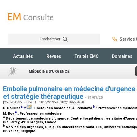
Rechercher
Service C
Rechercher
Actualités
Revues
Traités EMC
Domaines
MÉDECINE D'URGENCE
Embolie pulmonaire en médecine d'urgence : 
et stratégie thérapeutique
- 31/01/20
[25-020-C-35] - Doi : 10.1016/S1959-5182(19)65846-0
a
,
⁎
b
D. Douillet
:
Docteur en médecine
, A. Penaloza
:
Professeur en médeci
a
M. Roy
:
Professeur en médecine
a
Département de médecine d'urgence, Centre hospitalier universitaire d'Angers, 
rue Larrey, 49100 Angers, France
b
Service des urgences, Cliniques universitaires Saint-Luc, Université catholiqu
Bruxelles, Belgique