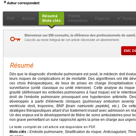
Auteur correspondant.
Résumé
Points
PDF
Article
Figures
Testez
Mots clés
essentiels
Bienvenue sur EM-consulte, la référence des professionnels de santé.
L’accès au texte intégral de cet article nécessite un abonnement.
EMC D
Résumé
Dès que le diagnostic d'embolie pulmonaire est posé, le médecin doit évaluer l
leurs risques de complications et de mortalité. Des algorithmes ont été dév
ces choix thérapeutiques, de lieux de prises en charge (hospitalisation 
surveillance (unité classique ou unité intensive). Cette analyse du risque 
gravité (définissant les embolies pulmonaires à haut risque) est le retent
droit de l'embolie pulmonaire provoquant une hypotension artérielle. Des o
développés à partir d'éléments cliniques (
pulmonary embolism severity
ventricule droit, troponine, BNP [
brain natriuretic peptide
], etc.). De cet
stratégies thérapeutiques allant d'un traitement invasif avec admission en réa
Un des enjeux est le développement de filière de soins ambulatoires pour l
non grave permettant un suivi rapproché après la prise en charge aux urgen
Le texte complet de cet article est disponible en PDF.
Mots-clés :
Embolie pulmonaire, Stratification du risque, Anticoagulant, Thro