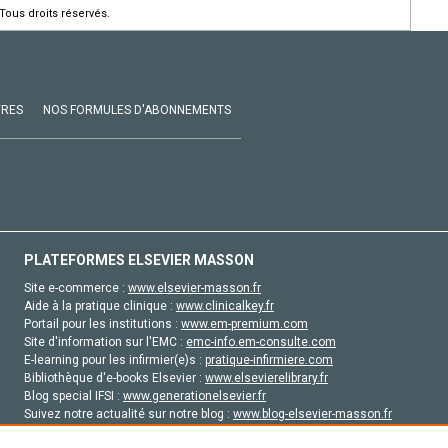
Tous droits réservés.
VRES
NOS FORMULES D'ABONNEMENTS
PLATEFORMES ELSEVIER MASSON
Site e-commerce :
www.elsevier-masson.fr
Aide à la pratique clinique :
www.clinicalkey.fr
Portail pour les institutions :
www.em-premium.com
Site d'information sur l'EMC :
emc-info.em-consulte.com
E-learning pour les infirmier(e)s :
pratique-infirmiere.com
Bibliothèque d'e-books Elsevier :
www.elsevierelibrary.fr
Blog special IFSI :
www.generationelsevier.fr
Suivez notre actualité sur notre blog :
www.blog-elsevier-masson.fr
Site d'emploi en santé :
emploisante.com