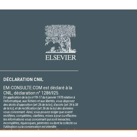
DÉCLARATION CNIL
EM-CONSULTE.COM est déclaré à la
CNIL, déclaration n° 1286925.
En application de la loi nº78-17 du 6 janvier 1978 relative à
l'informatique, aux fichiers et aux libertés, vous disposez
des droits d'opposition (art.26 de la loi), d'accès (art.34 à 38
de la loi), et de rectification (art.36 de la loi) des données
vous concernant. Ainsi, vous pouvez exiger que soient
rectifiées, complétées, clarifiées, mises à jour ou effacées
les informations vous concernant qui sont inexactes,
incomplètes, équivoques, périmées ou dont la collecte ou
l'utilisation ou la conservation est interdite.
Les informations personnelles concernant les visiteurs de
notre site, y compris leur identité, sont confidentielles.