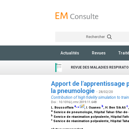
Rechercher
Actualités
Revues
Trait
REVUE DES MALADIES RESPIRATO
Apport de l’apprentissage 
la pneumologie
- 28/02/20
Contribution of high fidelity simulation to tra
Doi : 10.1016/j.rmr.2019.11.648
a
,
⁎
b
c
L. Boussoffara
, I. Ouanes
, H. Ben Sik Ali
a
Service de pneumologie, Hôpital Tahar-Sfar-de-
b
Service de réanimation polyvalente, Hôpital Fat
c
Service de réanimation polyvalente, Hôpital Tah
⁎