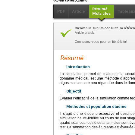
Auteur correspondant.
Résumé
PDF
Article
Tableau
Mots clés
Bienvenue sur EM-consulte, la référen
Article gratuit.
Connectez-vous pour en bénéficier!
Résumé
Introduction
La simulation permet de maintenir la sécurit
domaine médical, est une méthode d’apprent
aigus mais encore peu répandue dans le do
Objectif
Évaluer l’efficacité de la simulation comme 
Méthodes et population étudiée
Il s’agit d’une étude prospective et descrip
simulation haute-fidélité au cours de leur sta
quatre séances. Les étudiants inclus sont éva
test. La satisfaction des étudiants est évaluée