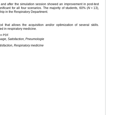
and after the simulation session showed an improvement in post-test
nificant for all four scenarios. The majority of students, 60% (
N
=
13),
nship in the Respiratory Department.
d that allows the acquisition and/or optimization of several skills.
d in respiratory medicine.
en PDF.
sage, Satisfaction, Pneumologie
tisfaction, Respiratory medicine