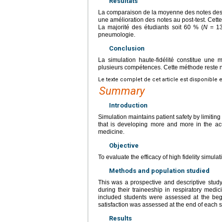
Résultats
La comparaison de la moyenne des notes des é
une amélioration des notes au post-test. Cette 
La majorité des étudiants soit 60 % (
N
= 13)
pneumologie.
Conclusion
La simulation haute-fidélité constitue une 
plusieurs compétences. Cette méthode reste
Le texte complet de cet article est disponible 
Summary
Introduction
Simulation maintains patient safety by limiting 
that is developing more and more in the acute
medicine.
Objective
To evaluate the efficacy of high fidelity simula
Methods and population studied
This was a prospective and descriptive study
during their traineeship in respiratory medi
included students were assessed at the beg
satisfaction was assessed at the end of each 
Results