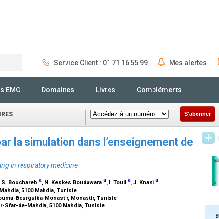
Service Client : 01 71 16 55 99
Mes alertes
Rechercher
és EMC
Domaines
Livres
Compléments
IRES
S'abonner
par la simulation dans l’enseignement de
ining in respiratory medicine
a
a
a
a
, S. Bouchareb
, N. Keskes Boudawara
, I. Touil
, J. Knani
Mahdia, 5100 Mahdia, Tunisie
touma-Bourguiba-Monastir, Monastir, Tunisie
ar-Sfar-de-Mahdia, 5100 Mahdia, Tunisie
B