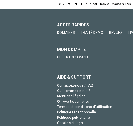
© 2019 SPLF. Publié par Elsevier Masson SAS. 
ACCÈS RAPIDES
DOMAINES
TRAITÉS EMC
REVUES
LI
MON COMPTE
CRÉER UN COMPTE
AIDE & SUPPORT
Contactez-nous / FAQ
Qui sommes-nous ?
Mentions légales
© - Avertissements
Termes et conditions d'utilisation
Politique rédactionnelle
Politique publicitaire
Cookie settings
Politique de la vie privée