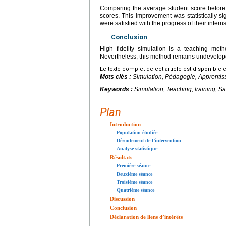
Comparing the average student score before 
scores. This improvement was statistically sig
were satisfied with the progress of their inter
Conclusion
High fidelity simulation is a teaching metho
Nevertheless, this method remains undevelope
Le texte complet de cet article est disponible 
Mots clés :
Simulation, Pédagogie, Apprentis
Keywords :
Simulation, Teaching, training, Sa
Plan
Introduction
Population étudiée
Déroulement de l’intervention
Analyse statistique
Résultats
Première séance
Deuxième séance
Troisième séance
Quatrième séance
Discussion
Conclusion
Déclaration de liens d’intérêts