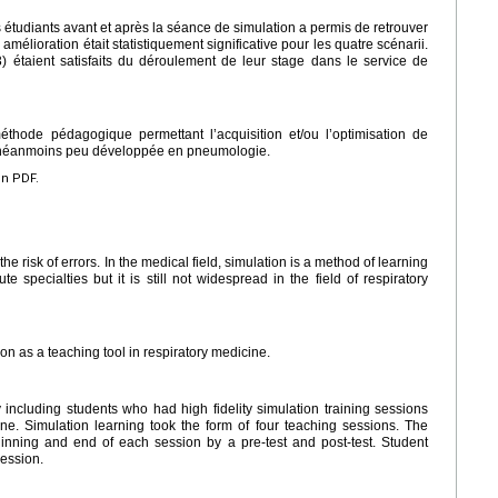
tudiants avant et après la séance de simulation a permis de retrouver
amélioration était statistiquement significative pour les quatre scénarii.
 étaient satisfaits du déroulement de leur stage dans le service de
méthode pédagogique permettant l’acquisition et/ou l’optimisation de
 néanmoins peu développée en pneumologie.
en PDF.
the risk of errors. In the medical field, simulation is a method of learning
 specialties but it is still not widespread in the field of respiratory
tion as a teaching tool in respiratory medicine.
 including students who had high fidelity simulation training sessions
cine. Simulation learning took the form of four teaching sessions. The
inning and end of each session by a pre-test and post-test. Student
session.