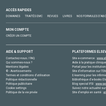
ACCÈS RAPIDES
DOMAINES
TRAITÉS EMC
REVUES
LIVRES
NOS FORMULES D'AB
MON COMPTE
CRÉER UN COMPTE
AIDE & SUPPORT
PLATEFORMES ELSE
Contactez-nous / FAQ
Site e-commerce :
www.el
Qui sommes-nous ?
Aide à la pratique clinique
Mentions légales
Portail pour les institution
© - Avertissements
Site d'information sur l'E
Termes et conditions d'utilisation
E-learning pour les infirmi
Politique rédactionnelle
Bibliothèque d'e-books Els
Politique publicitaire
Blog special IFSI :
www.gen
Cookie settings
Suivez notre actualité sur
Politique de la vie privée
Site d'emploi en santé :
e