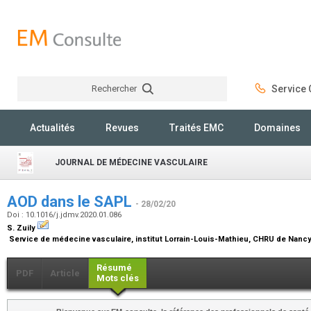
Rechercher
Service C
Rechercher
Actualités
Revues
Traités EMC
Domaines
JOURNAL DE MÉDECINE VASCULAIRE
AOD dans le SAPL
- 28/02/20
Doi : 10.1016/j.jdmv.2020.01.086
S. Zuily
Service de médecine vasculaire, institut Lorrain-Louis-Mathieu, CHRU de Nanc
Résumé
PDF
Article
Mots clés