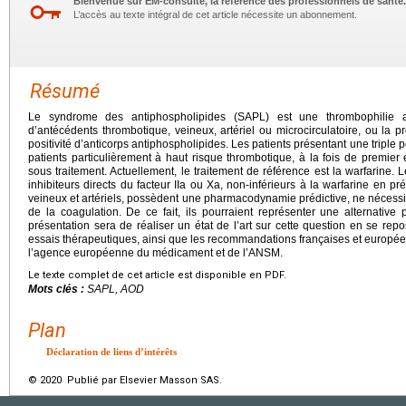
Bienvenue sur EM-consulte, la référence des professionnels de santé.
L’accès au texte intégral de cet article nécessite un abonnement.
Résumé
Le syndrome des antiphospholipides (SAPL) est une thrombophilie ac
d’antécédents thrombotique, veineux, artériel ou microcirculatoire, ou la 
positivité d’anticorps antiphospholipides. Les patients présentant une triple 
patients particulièrement à haut risque thrombotique, à la fois de premi
sous traitement. Actuellement, le traitement de référence est la warfarine. 
inhibiteurs directs du facteur IIa ou Xa, non-inférieurs à la warfarine en
veineux et artériels, possèdent une pharmacodynamie prédictive, ne nécessi
de la coagulation. De ce fait, ils pourraient représenter une alternative 
présentation sera de réaliser un état de l’art sur cette question en se repo
essais thérapeutiques, ainsi que les recommandations françaises et europé
l’agence européenne du médicament et de l’ANSM.
Le texte complet de cet article est disponible en PDF.
Mots clés :
SAPL, AOD
Plan
Déclaration de liens d’intérêts
© 2020 Publié par Elsevier Masson SAS.