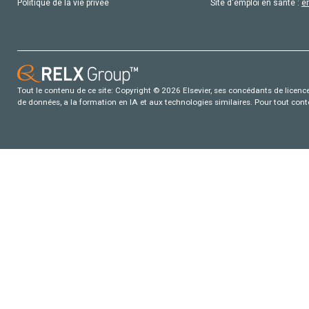
Politique de la vie privée
Site d'emploi en santé :
e
Tout le contenu de ce site: Copyright © 2026 Elsevier, ses concédants de licence e
de données, a la formation en IA et aux technologies similaires. Pour tout con