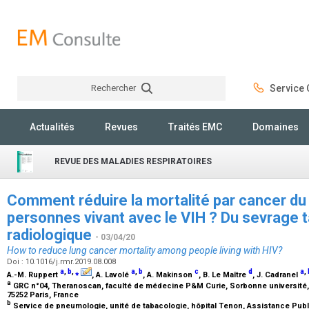
Rechercher
Service C
Rechercher
Actualités
Revues
Traités EMC
Domaines
REVUE DES MALADIES RESPIRATOIRES
Comment réduire la mortalité par cancer d
personnes vivant avec le VIH ? Du sevrage 
radiologique
- 03/04/20
How to reduce lung cancer mortality among people living with HIV?
Doi : 10.1016/j.rmr.2019.08.008
a
,
b
,
⁎
a
,
b
c
d
a
,
A.-M. Ruppert
, A. Lavolé
, A. Makinson
, B. Le Maître
, J. Cadranel
a
GRC n°04, Theranoscan, faculté de médecine P&M Curie, Sorbonne université, h
75252 Paris, France
b
Service de pneumologie, unité de tabacologie, hôpital Tenon, Assistance Publ