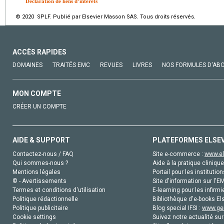
Déclaration de liens d’intérêts
© 2020 SPLF. Publié par Elsevier Masson SAS. Tous droits réservés.
ACCÈS RAPIDES
DOMAINES
TRAITÉS EMC
REVUES
LIVRES
NOS FORMULES D'AB
MON COMPTE
CRÉER UN COMPTE
AIDE & SUPPORT
PLATEFORMES ELSE
Contactez-nous / FAQ
Site e-commerce :
www.el
Qui sommes-nous ?
Aide à la pratique clinique
Mentions légales
Portail pour les institution
© - Avertissements
Site d'information sur l'E
Termes et conditions d'utilisation
E-learning pour les infirmi
Politique rédactionnelle
Bibliothèque d'e-books Els
Politique publicitaire
Blog special IFSI :
www.gen
Cookie settings
Suivez notre actualité sur