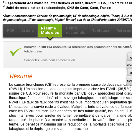
c
Département des maladies infectieuses et unité, InsermU1175, université et CH
d
Unité de coordination de tabacologie, CHU de Caen, Caen, France
⁎
Auteur-correspondant. Service de pneumologie, UF de tabacologie, hôpital Tenon, 4, rue 
de pneumologie, UF de tabacologie, hôpital Tenon4, rue de la ChineParis cedex 2075970F
Résumé
Points
PDF
Article
Tableaux
Référen
Mots clés
essentiels
Bienvenue sur EM-consulte, la référence des professionnels de santé.
Article gratuit.
c
Connectez-vous pour en bénéficier!
vo
Résumé
co
Le cancer bronchique (CB) représente la première cause de décès par cance
(PVVIH). L’exposition au tabac est plus importante chez les PVVIH (38,5 %)
risque de CB. Pour réduire la mortalité par CB, deux approches sont disc
thoracique faiblement dosé et le sevrage tabagique. Le dépistage par sca
PVVIH. Le taux de faux positifs n’est pas plus important qu’en population 
L’impact sur la survie reste à évaluer. Malgré la forte prévalence de fumeu
chez les PVVIH est rare. Des données de très faible qualité, issues de 11 
plus intensives pour arrêter de fumer permettaient de parvenir à une a
randomisé de phase 3 a montré la supériorité de la varénicline contre p
terme. Le bénéfice maximum sur la réduction de la mortalité spécifique par
tabagique et le dépistage par scanner thoracique.