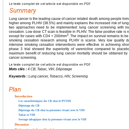
Le texte complet de cet article est disponible en PDF.
Summary
Lung cancer is the leading cause of cancer related death among people livi
higher among PLHIV (38.5%) and mainly explains the increased risk of lung 
two approaches need to be implemented: lung cancer screening with l
cessation. Low dose CT scan is feasible in PLHIV. The false positive rate is n
3
except for cases with CD4 <
200/mm
. The impact on survival remains to b
smoking cessation research among PLHIV is scarce. Very low quality d
intensive smoking cessation interventions were effective in achieving sho
phase 3 trial showed the superiority of varenicline compared to placeb
maximum benefit of reducing lung cancer mortality should be obtained b
cancer screening.
Le texte complet de cet article est disponible en PDF.
Mots clés :
4 CB, Tabac, VIH, Dépistage
Keywords :
Lung cancer, Tobacco, HIV, Screening
Plan
Introduction
Les caractéristiques du CB chez le PVVIH
Dépistage du CB
Dépistage du CB chez la personne vivant avec le VIH
Tabac et VIH
Sevrage tabagique chez la personne vivant avec le VIH
Discussion