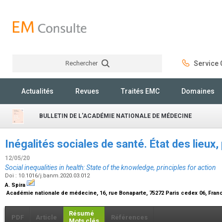
Rechercher
Service C
Rechercher
Actualités
Revues
Traités EMC
Domaines
BULLETIN DE L'ACADÉMIE NATIONALE DE MÉDECINE
Inégalités sociales de santé. État des lieux,
12/05/20
Social inequalities in health: State of the knowledge, principles for action
Doi : 10.1016/j.banm.2020.03.012
A. Spira
Académie nationale de médecine, 16, rue Bonaparte, 75272 Paris cedex 06, Fra
Résumé
PDF
Article
Références
Mots clés