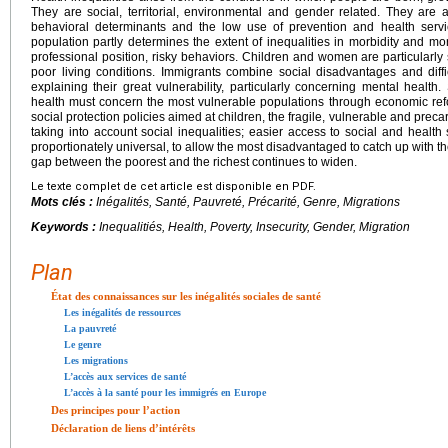
They are social, territorial, environmental and gender related. They are a
behavioral determinants and the low use of prevention and health servi
population partly determines the extent of inequalities in morbidity and mort
professional position, risky behaviors. Children and women are particularly
poor living conditions. Immigrants combine social disadvantages and diffi
explaining their great vulnerability, particularly concerning mental health.
health must concern the most vulnerable populations through economic refor
social protection policies aimed at children, the fragile, vulnerable and prec
taking into account social inequalities; easier access to social and health 
proportionately universal, to allow the most disadvantaged to catch up with 
gap between the poorest and the richest continues to widen.
Le texte complet de cet article est disponible en PDF.
Mots clés :
Inégalités, Santé, Pauvreté, Précarité, Genre, Migrations
Keywords :
Inequalitiés, Health, Poverty, Insecurity, Gender, Migration
Plan
État des connaissances sur les inégalités sociales de santé
Les inégalités de ressources
La pauvreté
Le genre
Les migrations
L’accès aux services de santé
L’accès à la santé pour les immigrés en Europe
Des principes pour l’action
Déclaration de liens d’intérêts