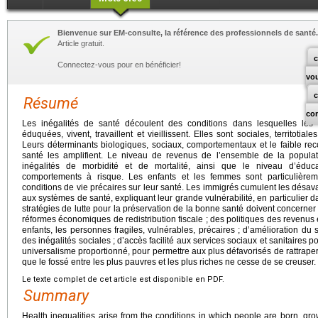
Bienvenue sur EM-consulte, la référence des professionnels de santé.
Article gratuit.
c
Connectez-vous pour en bénéficier!
vo
Résumé
co
Les inégalités de santé découlent des conditions dans lesquelles les 
éduquées, vivent, travaillent et vieillissent. Elles sont sociales, territotia
Leurs déterminants biologiques, sociaux, comportementaux et le faible rec
santé les amplifient. Le niveau de revenus de l’ensemble de la populat
inégalités de morbidité et de mortalité, ainsi que le niveau d’éducat
comportements à risque. Les enfants et les femmes sont particulièr
conditions de vie précaires sur leur santé. Les immigrés cumulent les désava
aux systèmes de santé, expliquant leur grande vulnérabilité, en particulier 
stratégies de lutte pour la préservation de la bonne santé doivent concerner 
réformes économiques de redistribution fiscale ; des politiques des revenus e
enfants, les personnes fragiles, vulnérables, précaires ; d’amélioration du
des inégalités sociales ; d’accès facilité aux services sociaux et sanitaires p
universalisme proportionné, pour permettre aux plus défavorisés de rattraper 
que le fossé entre les plus pauvres et les plus riches ne cesse de se creuser.
Le texte complet de cet article est disponible en PDF.
Summary
Health inequalities arise from the conditions in which people are born, gr