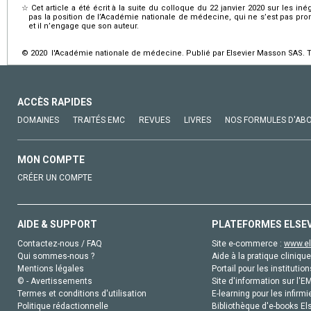
☆
Cet article a été écrit à la suite du colloque du 22 janvier 2020 sur les iné
pas la position de l’Académie nationale de médecine, qui ne s’est pas pron
et il n’engage que son auteur.
© 2020 l'Académie nationale de médecine. Publié par Elsevier Masson SAS. To
ACCÈS RAPIDES
DOMAINES
TRAITÉS EMC
REVUES
LIVRES
NOS FORMULES D'AB
MON COMPTE
CRÉER UN COMPTE
AIDE & SUPPORT
PLATEFORMES ELSE
Contactez-nous / FAQ
Site e-commerce :
www.el
Qui sommes-nous ?
Aide à la pratique clinique
Mentions légales
Portail pour les institution
© - Avertissements
Site d'information sur l'E
Termes et conditions d'utilisation
E-learning pour les infirmi
Politique rédactionnelle
Bibliothèque d'e-books Els