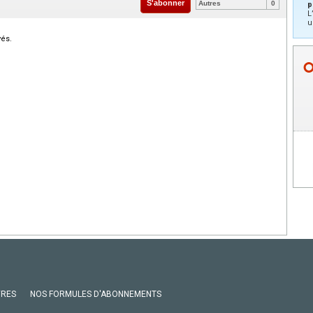
S'abonner
Autres
0
p
L
u
vés.
VRES
NOS FORMULES D'ABONNEMENTS