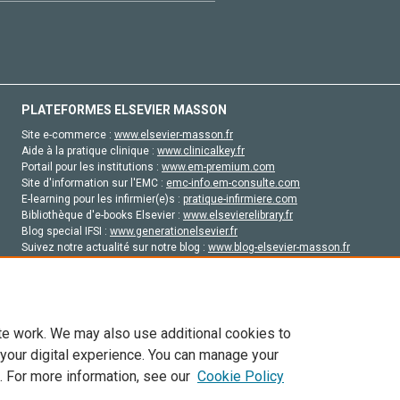
PLATEFORMES ELSEVIER MASSON
Site e-commerce :
www.elsevier-masson.fr
Aide à la pratique clinique :
www.clinicalkey.fr
Portail pour les institutions :
www.em-premium.com
Site d'information sur l'EMC :
emc-info.em-consulte.com
E-learning pour les infirmier(e)s :
pratique-infirmiere.com
Bibliothèque d'e-books Elsevier :
www.elsevierelibrary.fr
Blog special IFSI :
www.generationelsevier.fr
Suivez notre actualité sur notre blog :
www.blog-elsevier-masson.fr
Site d'emploi en santé :
emploisante.com
te work. We may also use additional cookies to
 your digital experience. You can manage your
. For more information, see our
Cookie Policy
vier, ses concédants de licence et ses contributeurs. Tout les droits sont réservés, y 
ogies similaires. Pour tout contenu en libre accès, les conditions de licence Creati