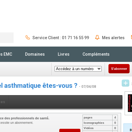
Service Client : 01 71 16 55 99
Mes alertes
Rechercher
és EMC
Domaines
Livres
Compléments
S'abonner
uel asthmatique êtes-vous ?
- 07/04/08
ces
pages
4
ce des professionnels de santé.
nécessite un abonnement.
Iconographies
0
Vidéos
0
B