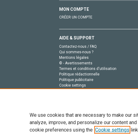
MON COMPTE
CRÉER UN COMPTE
AIDE & SUPPORT
Contactez-nous / FAQ
Qui sommes-nous ?
Mentions légales
© - Avertissements
Termes et conditions d'utilisation
Politique rédactionnelle
Politique publicitaire
Cookie settings
Politique de la vie privée
We use cookies that are necessary to make our si
analyze, improve, and personalize our content and
cookie preferences using the
Cookie settings
link
Tout le contenu de ce site: Copyright © 2026 Else
de données, a la formation en IA et aux technol