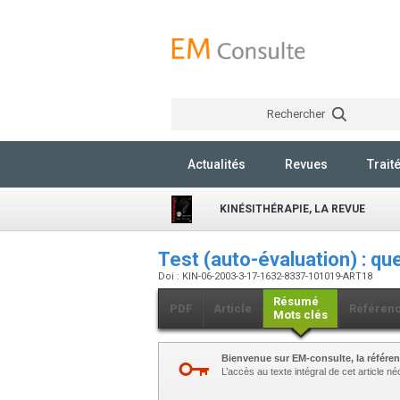
Rechercher
Actualités
Revues
Trait
KINÉSITHÉRAPIE, LA REVUE
Test (auto-évaluation) : q
Doi : KIN-06-2003-3-17-1632-8337-101019-ART18
Résumé
PDF
Article
Référen
Mots clés
Bienvenue sur EM-consulte, la référen
L’accès au texte intégral de cet article 