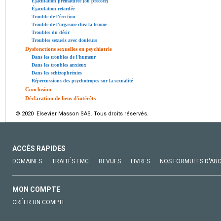
Éjaculation prématurée (ou précoce)
Éjaculation retardée
Trouble de l'érection
Trouble de l'orgasme chez la femme
Troubles du désir
Troubles sexuels avec douleurs
Dysfonctions sexuelles en psychiatrie
Dans les troubles de l'humeur
Dans les troubles anxieux
Dans les schizophrénies
Répercussions des psychotropes sur la sexualité
Conclusion
Déclaration de liens d'intérêts
© 2020 Elsevier Masson SAS. Tous droits réservés.
ACCÈS RAPIDES
DOMAINES
TRAITÉS EMC
REVUES
LIVRES
NOS FORMULES D'AB
MON COMPTE
CRÉER UN COMPTE