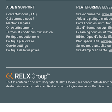
AIDE & SUPPORT
PLATEFORMES ELSE
Contactez-nous / FAQ
Site e-commerce :
www.el
Qui sommes-nous ?
Aide à la pratique clinique
Mentions légales
Portail pour les institution
© - Avertissements
Site d'information sur l'E
Termes et conditions d'utilisation
E-learning pour les infirmi
Politique rédactionnelle
Bibliothèque d'e-books Els
Politique publicitaire
Blog special IFSI :
www.gen
Cookie settings
Suivez notre actualité sur
Politique de la vie privée
Site d'emploi en santé :
e
Tout le contenu de ce site: Copyright © 2026 Elsevier, ses concédants de licence e
de données, a la formation en IA et aux technologies similaires. Pour tout con