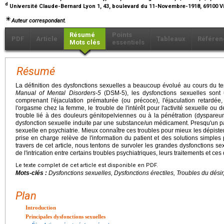
d
Université Claude-Bernard Lyon 1, 43, boulevard du 11-Novembre-1918, 69100 V
Auteur correspondant.
Résumé
Points
PDF
Article
Tableaux
Référen
Mots clés
essentiels
Résumé
La définition des dysfonctions sexuelles a beaucoup évolué au cours du t
Manual of Mental Disorders-5
(DSM-5), les dysfonctions sexuelles sont
comprenant l'éjaculation prématurée (ou précoce), l'éjaculation retardée, 
l'orgasme chez la femme, le trouble de l'intérêt pour l'activité sexuelle ou d
trouble lié à des douleurs génitopelviennes ou à la pénétration (dyspareuni
dysfonction sexuelle induite par une substance/un médicament. Presqu'un pa
sexuelle en psychiatrie. Mieux connaître ces troubles pour mieux les dépister
prise en charge relève de l'information du patient et des solutions simples 
travers de cet article, nous tentons de survoler les grandes dysfonctions s
de l'intrication entre certains troubles psychiatriques, leurs traitements et ces
Le texte complet de cet article est disponible en PDF.
Mots-clés :
Dysfonctions sexuelles, Dysfonctions érectiles, Troubles du dési
Plan
Introduction
Principales dysfonctions sexuelles