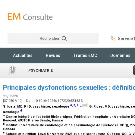
Rechercher
Service C
Rechercher
Actualités
Revues
Traités EMC
Domaines
PSYCHIATRIE
Principales dysfonctions sexuelles : définit
22/05/20
[37-050-A-10] - Doi : 10.1016/S0246-1072(20)55183-3
a
,
b
,
c
,
⁎
S. Iceta,
MD, PhD, psychiatre, sexologue
, G. Ribes,
MD, psychiatre, s
d
sexologie
a
Centre intégré de l'obésité Rhône-Alpes, Fédération hospitalo-universitaire D
Revoyet, 69310 Pierre-Bénite, France
b
Institut universitaire de cardiologie et de pneumologie de Québec (IUCPQ), 27
Canada
c
School of nutrition, Laval University, 2425, rue de l'Agriculture, Québec, QC, G