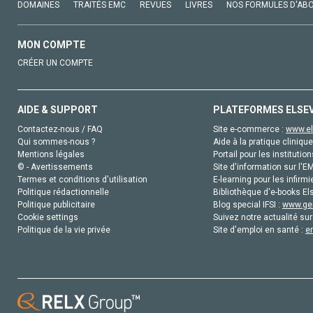
DOMAINES
TRAITÉS EMC
REVUES
LIVRES
NOS FORMULES D'AB
MON COMPTE
CRÉER UN COMPTE
AIDE & SUPPORT
PLATEFORMES ELSE
Contactez-nous / FAQ
Site e-commerce :
www.el
Qui sommes-nous ?
Aide à la pratique clinique
Mentions légales
Portail pour les institution
© - Avertissements
Site d'information sur l'E
Termes et conditions d'utilisation
E-learning pour les infirmi
Politique rédactionnelle
Bibliothèque d'e-books Els
Politique publicitaire
Blog special IFSI :
www.gen
Cookie settings
Suivez notre actualité sur
Politique de la vie privée
Site d'emploi en santé :
e