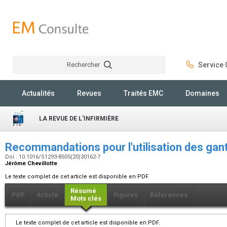
Rechercher
Service C
Rechercher
Actualités
Revues
Traités EMC
Domaines
LA REVUE DE L'INFIRMIÈRE
Recommandations pour
l'utilisation des ga
Doi : 10.1016/S1293-8505(20)30162-7
Jérôme Chevillotte
Le texte complet de cet article est disponible en PDF.
Résumé
PDF
Article
Figures
Références
Mots clés
Le texte complet de cet article est disponible en PDF.