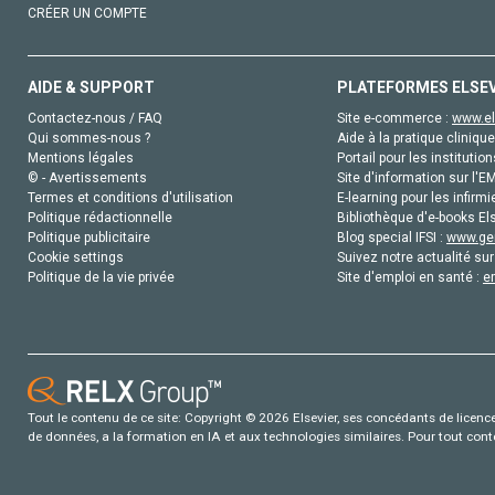
CRÉER UN COMPTE
AIDE & SUPPORT
PLATEFORMES ELSE
Contactez-nous / FAQ
Site e-commerce :
www.el
Qui sommes-nous ?
Aide à la pratique clinique
Mentions légales
Portail pour les institution
© - Avertissements
Site d'information sur l'E
Termes et conditions d'utilisation
E-learning pour les infirmi
Politique rédactionnelle
Bibliothèque d'e-books Els
Politique publicitaire
Blog special IFSI :
www.gen
Cookie settings
Suivez notre actualité sur
Politique de la vie privée
Site d'emploi en santé :
e
Tout le contenu de ce site: Copyright © 2026 Elsevier, ses concédants de licence e
de données, a la formation en IA et aux technologies similaires. Pour tout con