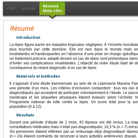
Résumé
PDF
Article
Mots clés
Résumé
Introduction
La lèpre figure parmi les maladies tropicales négligées. À l’échelle mondial
plus touchés par cette dernière. Elle est rare dans le monde mais en
invalidantes et handicapantes en l’absence d’une prise en charge spécifique 
un traitement précoce adapté devant un cas de lèpre sont primordiaux dans l
d’éviter ses complications invalidantes. L’objectif de notre étude était de d
conséquence du retard diagnostic d’un cas de lèpre.
Matériels et méthodes
Il s’agissait d’une étude transversale au sein de la Léproserie Marana F
une période d’un mois. Les critères d’inclusion comportent : tous les ca
diagnostiqués qui acceptent de participer volontairement à l’étude. Le parcou
handicaps et les séquelles physiques étaient évalués selon l’échelle Y
Programme national de lutte contre la lèpre. Un score total pour la so
population (0 à 12).
Résultats
Durant une période d’étude de 1 mois, 43 lépreux ont été inclus. La majo
consultations médicales mais n’était pas diagnostiquée, 16,3 % (
n
=
7) ont e
Six personnes étaient référées par un entourage déjà diagnostiqué lépreux
(
n
=
24) étaient contraints de renoncer à leurs activités antérieures (travail