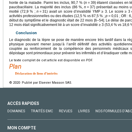
honte de la maladie. Parmi les inclus, 90,7 % (
n
=
39) étaient classées en lè
paucibacillaire. La majorité des inclus (86 %,
n
=
37) présentait au moins u
moitié (72,9 % ;
n
=
31) avait un score d’invalidité YMP ≥ 3. Le score ≥ 3 é
activités professionnelles ou des études (12,5 % vs 87,5 % ;
p
=
0,01 ; OR : 6
début du symptôme et le diagnostic était de 22 mois [6–54]. Le délai de parc
12 mois était significativement lié à un score d’invalidité ≥ 3 (53,4 % vs 18,6
Conclusion
Le diagnostic de la lèpre se pose de manière encore très tardif dans la ré
physique pouvant mener jusqu’à l’arrêt définitif des activités quotidienn
couplée au renforcement de la compétence des personnels médicaux sur
dépistage sont primordiaux pour prévenir les infirmités et d’éradiquer cette m
Le texte complet de cet article est disponible en PDF.
Plan
Déclaration de liens d’intérêts
© 2020 Publié par Elsevier Masson SAS.
ACCÈS RAPIDES
DOMAINES
TRAITÉS EMC
REVUES
LIVRES
NOS FORMULES D'AB
MON COMPTE