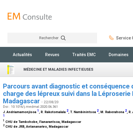
Rechercher
Service C
Rechercher
Actualités
Revues
Traités EMC
Domaines
MÉDECINE ET MALADIES INFECTIEUSES
Parcours avant diagnostic et conséquence d
charge des lépreux suivi dans la Léproserie
Madagascar
- 22/08/20
Doi : 10.1016/j.medmal.2020.06.361
1
2
2
2
J. Andriamamonjisoa
, R. Rakotomalala
, T. Nambinintsoa
, M. Raberahona
, R
1
1
CHU de Tambohobe, Fianarantsoa, Madagascar
2
CHU de JRB, Antananarivo, Madagascar