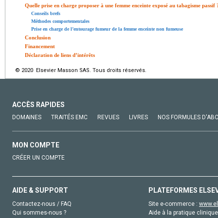
Quelle prise en charge proposer à une femme enceinte exposé au tabagisme passif 
Conseils brefs
Méthodes comportementales
Prise en charge de l’entourage fumeur de la femme enceinte non fumeuse
Conclusion
Financement
Déclaration de liens d’intérêts
© 2020 Elsevier Masson SAS. Tous droits réservés.
ACCÈS RAPIDES
DOMAINES
TRAITÉS EMC
REVUES
LIVRES
NOS FORMULES D'AB
MON COMPTE
CRÉER UN COMPTE
AIDE & SUPPORT
PLATEFORMES ELSE
Contactez-nous / FAQ
Site e-commerce :
www.el
Qui sommes-nous ?
Aide à la pratique clinique