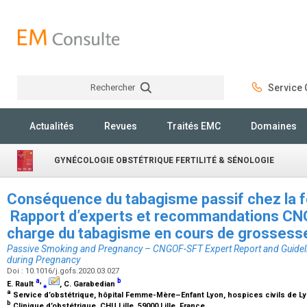
Rechercher
Service C
Rechercher
Actualités
Revues
Traités EMC
Domaines
GYNÉCOLOGIE OBSTÉTRIQUE FERTILITÉ & SÉNOLOGIE
Conséquence du tabagisme passif chez la 
Rapport d’experts et recommandations CNG
charge du tabagisme en cours de grosses
Passive Smoking and Pregnancy – CNGOF-SFT Expert Report and Guide
during Pregnancy
Doi : 10.1016/j.gofs.2020.03.027
a
,
b
E. Rault
⁎
, C. Garabedian
a
Service d’obstétrique, hôpital Femme-Mère–Enfant Lyon, hospices civils de Lyo
b
Clinique d’obstétrique, CHU Lille, 59000 Lille, France