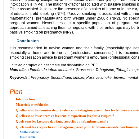
intoxication is (NP4). The major risk factor associated with passive smoking
Other associated factors are the presence of a smoker at home or in the car,
of education, old smoking (NP4). Passive smoking is associated with an incre
malformations, prematurity and birth weight under 2500
g (NP2). No speci
pregnant women. Nevertheless, in a specific population of pregnant wom
approach aimed at teaching them to negotiate with their entourage may be ben
passive smoking on pregnancy (NP2).
Conclusion
It is recommended to advise women and their family (especially spouses
especially at home and in the car (professional consensus). It is reco
smoking cessation advice to pregnant women's entourage (professional con
Le texte complet de cet article est disponible en PDF.
Mots clés :
Fumée de tabac ambiante, Grossesse, Tabagisme, Tabagisme pa
Keywords :
Pregnancy, Secondhand smoke, Passive smoke, Environmental
Plan
Introduction
Matériels et méthodes
Quelles sont les données de prévalence du tabagisme passif chez les femmes enceint
Quelles sont les sources et les lieux d’exposition les plus à risques ?
Quels sont les facteurs de risque associés au tabagisme passif ?
Quels sont les risques liés au tabagisme passif pour la femme enceinte non fumeuse
Malformations
Issue fœtale