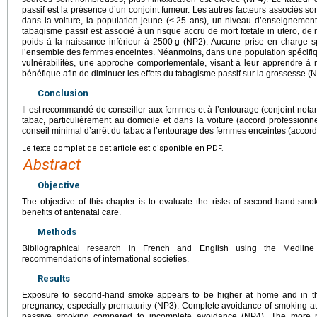
passif est la présence d’un conjoint fumeur. Les autres facteurs associés s
dans la voiture, la population jeune (<
25 ans), un niveau d’enseignement
tabagisme passif est associé à un risque accru de mort fœtale in utero, de 
poids à la naissance inférieur à 2500
g (NP2). Aucune prise en charge s
l’ensemble des femmes enceintes. Néanmoins, dans une population spécifi
vulnérabilités, une approche comportementale, visant à leur apprendre à 
bénéfique afin de diminuer les effets du tabagisme passif sur la grossesse (
Conclusion
Il est recommandé de conseiller aux femmes et à l’entourage (conjoint no
tabac, particulièrement au domicile et dans la voiture (accord profession
conseil minimal d’arrêt du tabac à l’entourage des femmes enceintes (accord
Le texte complet de cet article est disponible en PDF.
Abstract
Objective
The objective of this chapter is to evaluate the risks of second-hand-sm
benefits of antenatal care.
Methods
Bibliographical research in French and English using the Medli
recommendations of international societies.
Results
Exposure to second-hand smoke appears to be higher at home and in the
pregnancy, especially prematurity (NP3). Complete avoidance of smoking at
passive smoking compared to incomplete avoidance (NP4). The more n