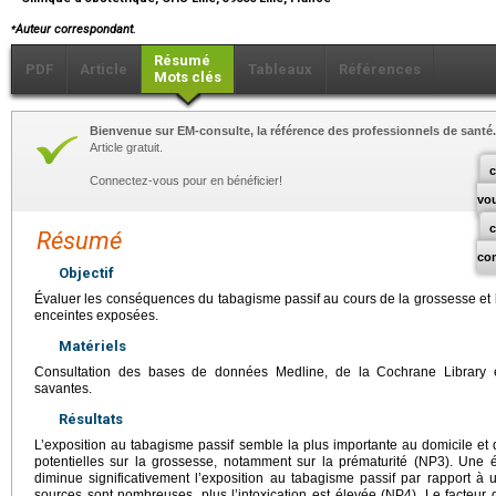
⁎
Auteur correspondant.
Résumé
PDF
Article
Tableaux
Références
Mots clés
Bienvenue sur EM-consulte, la référence des professionnels de santé.
Article gratuit.
c
Connectez-vous pour en bénéficier!
vo
Résumé
co
Objectif
Évaluer les conséquences du tabagisme passif au cours de la grossesse et
enceintes exposées.
Matériels
Consultation des bases de données Medline, de la Cochrane Library 
savantes.
Résultats
L’exposition au tabagisme passif semble la plus importante au domicile e
potentielles sur la grossesse, notamment sur la prématurité (NP3). Une 
diminue significativement l’exposition au tabagisme passif par rapport à 
sources sont nombreuses, plus l’intoxication est élevée (NP4). Le facteu