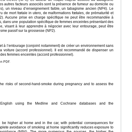
Les autres facteurs associés sont la présence de fumeur au domicile ou
s), un niveau d’enseignement faible, un tabagisme ancien (NP4). Le
u de mort fœtale in utero, de malformations fœtales, de prématurité et
2). Aucune prise en charge spécifique ne peut être recommandée à
, dans une population spécifique de femmes enceintes présentant des
e, visant à leur apprendre à négocier avec leur entourage, peut être
isme passif sur la grossesse (NP2).
et à l’entourage (conjoint notamment) de créer un environnement sans
la voiture (accord professionnel). Il est recommandé de dispenser un
e des femmes enceintes (accord professionnel).
en PDF.
e the risks of second-hand-smoke during pregnancy and to assess the
d English using the Medline and Cochrane databases and the
be higher at home and in the car, with potential consequences for
plete avoidance of smoking at home significantly reduces exposure to
avoidance (NP4). The more numerous the sources, the higher the