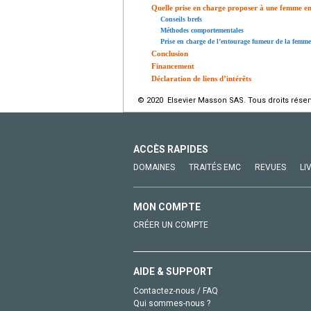
Quelle prise en charge proposer à une femme en
Conseils brefs
Méthodes comportementales
Prise en charge de l’entourage fumeur de la femm
Conclusion
Financement
Déclaration de liens d’intérêts
© 2020 Elsevier Masson SAS. Tous droits réser
ACCÈS RAPIDES
DOMAINES
TRAITÉS EMC
REVUES
LI
MON COMPTE
CRÉER UN COMPTE
AIDE & SUPPORT
Contactez-nous / FAQ
Qui sommes-nous ?