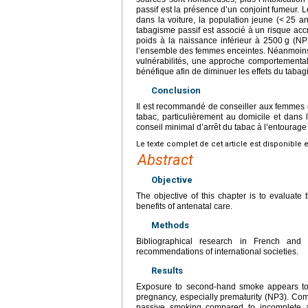
passif est la présence d’un conjoint fumeur. 
dans la voiture, la population jeune (<
25 an
tabagisme passif est associé à un risque accr
poids à la naissance inférieur à 2500
g (NP
l’ensemble des femmes enceintes. Néanmoins
vulnérabilités, une approche comportemental
bénéfique afin de diminuer les effets du tabag
Conclusion
Il est recommandé de conseiller aux femmes 
tabac, particulièrement au domicile et dans 
conseil minimal d’arrêt du tabac à l’entourag
Le texte complet de cet article est disponible 
Abstract
Objective
The objective of this chapter is to evaluat
benefits of antenatal care.
Methods
Bibliographical research in French an
recommendations of international societies.
Results
Exposure to second-hand smoke appears to 
pregnancy, especially prematurity (NP3). Com
passive smoking compared to incomplete 