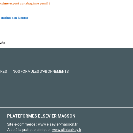
ceinte exposé au tabagisme passif ?
e enceinte non fumeuse
vés.
VRES
NOS FORMULES D'ABONNEMENTS
PLATEFORMES ELSEVIER MASSON
Site e-commerce :
www.elsevier-masson.fr
Aide à la pratique clinique :
www.clinicalkey.fr