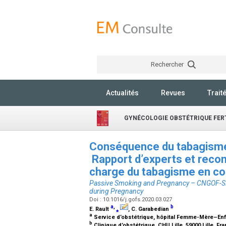
Rechercher
Actualités
Revues
Trait
GYNÉCOLOGIE OBSTÉTRIQUE FERT
Conséquence du tabagisme
Rapport d’experts et reco
charge du tabagisme en c
Passive Smoking and Pregnancy – CNGOF-SF
during Pregnancy
Doi : 10.1016/j.gofs.2020.03.027
a
,
b
E. Rault
⁎
, C. Garabedian
a
Service d’obstétrique, hôpital Femme-Mère–Enfan
b
Clinique d’obstétrique, CHU Lille, 59000 Lille, Fr