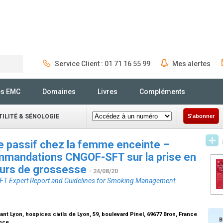
Service Client : 01 71 16 55 99
Mes alertes
Rechercher
és EMC
Domaines
Livres
Compléments
ILITÉ & SÉNOLOGIE
S'abonner
 passif chez la femme enceinte –
mmandations CNGOF-SFT sur la prise en
ours de grossesse
- 24/08/20
T Expert Report and Guidelines for Smoking Management
t Lyon, hospices civils de Lyon, 59, boulevard Pinel, 69677 Bron, France
B
ance