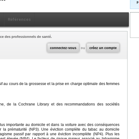
p
x
Références
ce des professionnels de santé.
connectez-vous
ou
créez un compte
f au cours de la grossesse et la prise en charge optimale des femmes
ne, de la Cochrane Library et des recommandations des sociétés
plus importante au domicile et dans la voiture avec des conséquences
ur la prématurité (NP3). Une éviction complète du tabac au domicile
bagisme passif par rapport à une éviction incomplète (NP4). Plus les
n est élevée (NP4). Le facteur de risque majeur associé au tabagisme