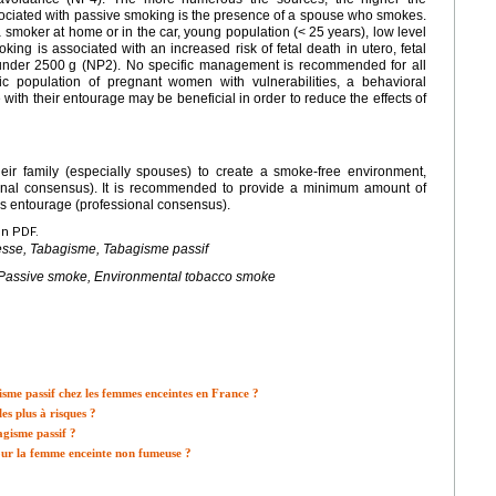
associated with passive smoking is the presence of a spouse who smokes.
a smoker at home or in the car, young population (<
25 years), low level
ing is associated with an increased risk of fetal death in utero, fetal
 under 2500
g (NP2). No specific management is recommended for all
c population of pregnant women with vulnerabilities, a behavioral
ith their entourage may be beneficial in order to reduce the effects of
r family (especially spouses) to create a smoke-free environment,
ional consensus). It is recommended to provide a minimum amount of
s entourage (professional consensus).
en PDF.
sse, Tabagisme, Tabagisme passif
Passive smoke, Environmental tobacco smoke
isme passif chez les femmes enceintes en France ?
les plus à risques ?
agisme passif ?
 pour la femme enceinte non fumeuse ?