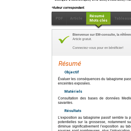
⁎
Auteur correspondant.
Résumé
PDF
Article
Tableau
Mots clés
Bienvenue sur EM-consulte, la référen
Article gratuit.
Connectez-vous pour en bénéficier!
Résumé
Objectif
Évaluer les conséquences du tabagisme passi
enceintes exposées.
Matériels
Consultation des bases de données Medli
savantes.
Résultats
L’exposition au tabagisme passif semble la 
potentielles sur la grossesse, notamment s
diminue significativement l’exposition au ta
sources sont nombreuses, plus l’intoxicatio