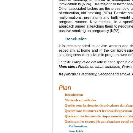
intoxication is (NP4). The major risk factor 
Other associated factors are the presence of 
of education, old smoking (NP4). Passive smok
malformations, prematurity and birth weight
pregnant women. Nevertheless, in a specifi
approach aimed at teaching them to negotiate w
passive smoking on pregnancy (NP2).
Conclusion
It is recommended to advise women and thei
especially at home and in the car (profess
smoking cessation advice to pregnant women'
Le texte complet de cet article est disponible 
Mots clés :
Fumée de tabac ambiante, Grosse
Keywords :
Pregnancy, Secondhand smoke, 
Plan
Introduction
Matériels et méthodes
Quelles sont les données de prévalence du tabag
Quelles sont les sources et les lieux d’exposition 
Quels sont les facteurs de risque associés au tab
Quels sont les risques liés au tabagisme passif
Malformations
Issue fœtale