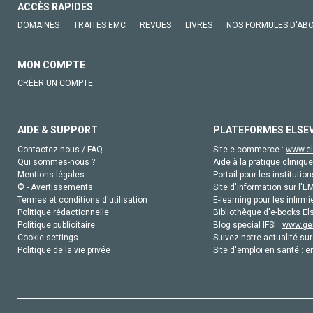
ACCÈS RAPIDES
DOMAINES
TRAITÉS EMC
REVUES
LIVRES
NOS FORMULES D'AB
MON COMPTE
CRÉER UN COMPTE
AIDE & SUPPORT
PLATEFORMES ELSE
Contactez-nous / FAQ
Site e-commerce :
www.el
Qui sommes-nous ?
Aide à la pratique clinique
Mentions légales
Portail pour les institution
© - Avertissements
Site d'information sur l'E
Termes et conditions d'utilisation
E-learning pour les infirmi
Politique rédactionnelle
Bibliothèque d'e-books Els
Politique publicitaire
Blog special IFSI :
www.gen
Cookie settings
Suivez notre actualité sur
Politique de la vie privée
Site d'emploi en santé :
e