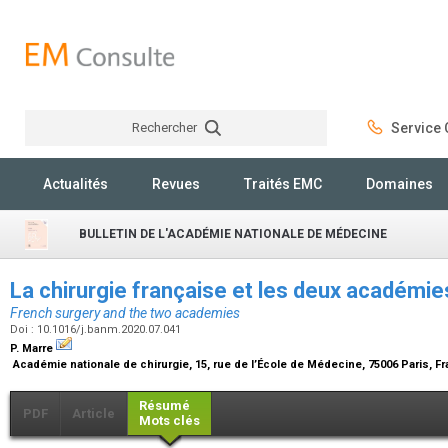
Rechercher
Service C
Rechercher
Actualités
Revues
Traités EMC
Domaines
BULLETIN DE L'ACADÉMIE NATIONALE DE MÉDECINE
La chirurgie française et les deux académi
French surgery and the two academies
Doi : 10.1016/j.banm.2020.07.041
P. Marre
Académie nationale de chirurgie, 15, rue de l’École de Médecine, 75006 Paris, F
Résumé
PDF
Article
Mots clés