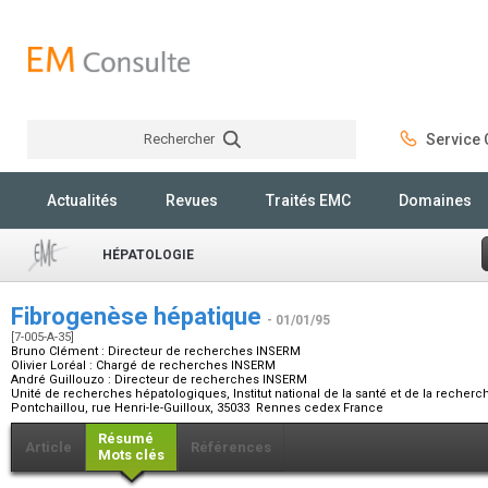
Rechercher
Service C
Rechercher
Actualités
Revues
Traités EMC
Domaines
HÉPATOLOGIE
Fibrogenèse hépatique
- 01/01/95
[7-005-A-35]
Bruno Clément :
Directeur de recherches INSERM
Olivier Loréal :
Chargé de recherches INSERM
André Guillouzo :
Directeur de recherches INSERM
Unité de recherches hépatologiques, Institut national de la santé et de la recher
Pontchaillou, rue Henri-le-Guilloux, 35033 Rennes cedex France
Résumé
Article
Références
Mots clés