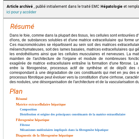
Article archivé
, publié initialement dans le traité EMC
Hépatologie
et rempla
ici pour y accéder
Résumé
Dans le foie, comme dans la plupart des tissus, les cellules sont entourées d
d'ions, de substances solubles et d'une matrice extracellulaire qui forme 
Ces macromolécules se répartissent au sein soit des matrices extracellulaire
mésenchymateuses, soit des lames basales, matrices extracellulaires qui gé
les endothéliums ainsi que les cellules musculaires et nerveuses. La matr
maintien de l'architecture de l'organe et module de nombreuses fonct
exagérée de matrice extracellulaire entraîne la formation d'une fibrose. La 
entre la fibrogenèse, processus actif de synthèse et de dépôt des cons
correspondant à une dégradation de ces constituants qui met en jeu des 
processus fibrotique peut évoluer vers la constitution d'une cirrhose, caracté
des nodules, une désorganisation de l'architecture et de la vascularisation d
Plan
Résumé
Matrice extracellulaire hépatique
Composition
Distribution et origine des principaux constituants de la matrice extracellulaire
Fibrogenèse hépatique
Fibrose
Mécanismes moléculaires impliqués dans la fibrogenèse hépatique
Diagnostic de la fibrogenèse hépatique