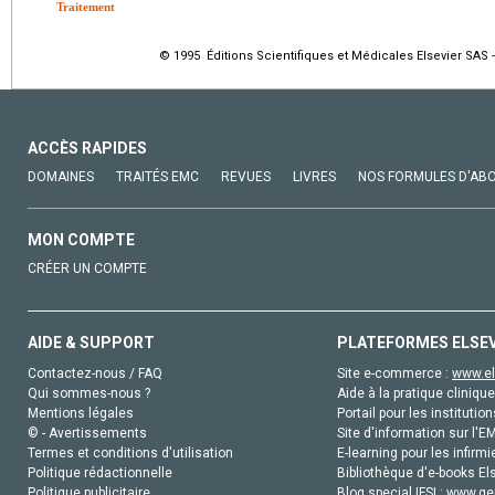
Traitement
© 1995 Éditions Scientifiques et Médicales Elsevier SAS -
ACCÈS RAPIDES
DOMAINES
TRAITÉS EMC
REVUES
LIVRES
NOS FORMULES D'AB
MON COMPTE
CRÉER UN COMPTE
AIDE & SUPPORT
PLATEFORMES ELSE
Contactez-nous / FAQ
Site e-commerce :
www.el
Qui sommes-nous ?
Aide à la pratique clinique
Mentions légales
Portail pour les institution
© - Avertissements
Site d'information sur l'E
Termes et conditions d'utilisation
E-learning pour les infirmi
Politique rédactionnelle
Bibliothèque d'e-books Els
Politique publicitaire
Blog special IFSI :
www.gen