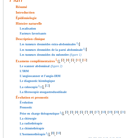
Résumé
Introduction
Épidémiologie
Histoire naturelle
Localisation
Facteurs favorisants
Description clinique
[
]
Les tumeurs desmoïdes extra-abdominales
1
[
]
Les tumeurs desmoïdes de la paroi abdominale
1
Les tumeurs desmoïdes du mésentère
(figure 1)
2
4
5
11
12
[
[
]
[
]
[
]
[
]
[
]
Examens complémentaires
1
],
,
,
,
,
Le scanner abdominal
(figure 2)
L’IRM
L’angioscanner et l’angio-IRM
Le diagnostic histologique
12
[
]
[
],
La coloscopie
11
La fibroscopie œsogastroduodénale
Évolution et pronostic
Évolution
Pronostic
2
3
4
5
7
8
17
18
19
20
21
[
]
[
]
[
]
[
]
[
]
[
]
[
]
[
]
[
]
[
]
[
]
[
],
,
,
,
,
,
,
,
,
,
,
Prise en charge thérapeutique
1
La chirurgie
La radiothérapie
La chimiothérapie
8
18
[
]
[
]
[
],
,
L’hormonothérapie
1