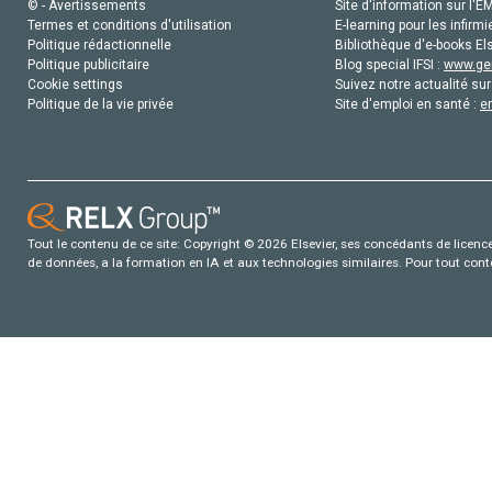
© - Avertissements
Site d'information sur l'E
Termes et conditions d'utilisation
E-learning pour les infirmi
Politique rédactionnelle
Bibliothèque d'e-books Els
Politique publicitaire
Blog special IFSI :
www.gen
Cookie settings
Suivez notre actualité sur
Politique de la vie privée
Site d'emploi en santé :
e
Tout le contenu de ce site: Copyright © 2026 Elsevier, ses concédants de licence e
de données, a la formation en IA et aux technologies similaires. Pour tout con