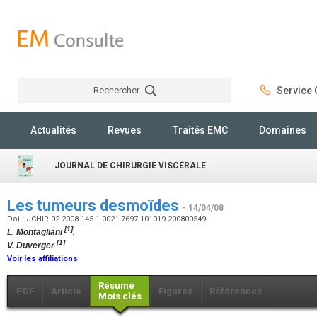
Rechercher
Service C
Rechercher
Actualités
Revues
Traités EMC
Domaines
JOURNAL DE CHIRURGIE VISCÉRALE
Les tumeurs desmoïdes
- 14/04/08
Doi : JCHIR-02-2008-145-1-0021-7697-101019-200800549
[1]
L. Montagliani
,
[1]
V. Duverger
Voir les affiliations
Résumé
PDF
Article
Figures
Références
Mots clés