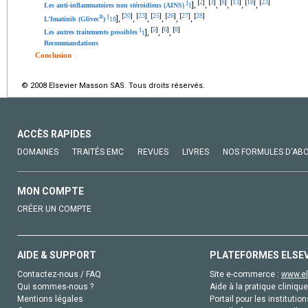
2
3
8
13
18
23
[
]
[
]
[
]
[
]
[
]
[
]
[
],
,
,
,
,
,
Les anti-inflammatoires non stéroïdiens (AINS)
1
20
23
25
26
27
28
[
]
[
]
[
]
[
]
[
]
[
]
®
[
],
,
,
,
,
,
L’Imatinib (Glivec
)
18
5
6
8
[
]
[
]
[
]
[
],
,
,
Les autres traitements possibles
1
Recommandations
Conclusion
© 2008 Elsevier Masson SAS. Tous droits réservés.
ACCÈS RAPIDES
DOMAINES
TRAITÉS EMC
REVUES
LIVRES
NOS FORMULES D'AB
MON COMPTE
CRÉER UN COMPTE
AIDE & SUPPORT
PLATEFORMES ELSE
Contactez-nous / FAQ
Site e-commerce :
www.el
Qui sommes-nous ?
Aide à la pratique clinique
Mentions légales
Portail pour les institution