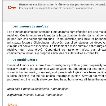
Bienvenue sur EM-consulte, la référence des professionnels de santé.
L’accès au texte intégral de cet article nécessite un abonnement.
Les tumeurs desmoïdes
Les tumeurs desmoïdes sont des tumeurs rares caractérisées par une malig
récidiver. Ces tumeurs se situent dans la paroi abdominale, dans l’abdom
plupart des cas soient sporadiques, un traumatisme, des facteurs hormona
principaux facteurs étiologiques retrouvés. Les circonstances de découver
clinique est souvent aspécifique. Le traitement à visée curative est chirurgi
récidive, qui reste élevé. Cependant ce traitement n’est pas stricte
complémentaires ont été proposés avec des résultats utiles à connaître.
Desmoid tumors
Desmoid tumors are a rare form of malignancy with a great propensity fo
typically occur in the abdominal wall or within the abdomen but also may 
sporadic but traumatic, hormonal, and genetic etiologies have been implica
surgical excision, but the risk of local recurrence is high. Several adjuva
proposed and the results show promise; the authors review all these therapie
Mots clés :
Tumeurs desmoïdes , Fibromatoses
Keywords:
Desmoid tumors , Fibromatosis
Plan