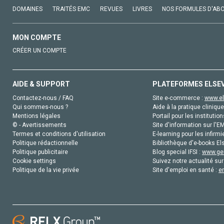
DOMAINES
TRAITÉS EMC
REVUES
LIVRES
NOS FORMULES D'AB
MON COMPTE
CRÉER UN COMPTE
AIDE & SUPPORT
PLATEFORMES ELSE
Contactez-nous / FAQ
Site e-commerce :
www.el
Qui sommes-nous ?
Aide à la pratique clinique
Mentions légales
Portail pour les institution
© - Avertissements
Site d'information sur l'E
Termes et conditions d'utilisation
E-learning pour les infirmi
Politique rédactionnelle
Bibliothèque d'e-books Els
Politique publicitaire
Blog special IFSI :
www.gen
Cookie settings
Suivez notre actualité sur
Politique de la vie privée
Site d'emploi en santé :
e