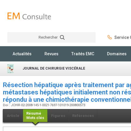
Rechercher
Service C
Rechercher
Actualités
Revues
Traités EMC
Domaines
JOURNAL DE CHIRURGIE VISCÉRALE
Résection hépatique après traitement par a
métastases hépatiques initialement non rés
répondu à une chimiothérapie conventionne
Doi : JCHIR-02-2008-145-1-0021-7697-101019-200800573
Résumé
Article
Figures
Références
Mots clés