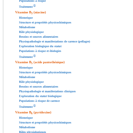
Populations à risque
[
]
Traitement
Vitamine B
(niacine)
3
Historique
Structure et propriétés physicochimiques
Métabolisme
Rôle physiologique
Besoins et sources alimentaires
Physiopathologie et manifestations de carence (pellagre)
Exploration biologique du statut
Populations à risque et étiologies
[
]
Traitement
Vitamine B
(acide pantothénique)
5
Historique
Structure et propriétés physicochimiques
Métabolisme
Rôle physiologique
Besoins et sources alimentaires
Physiopathologie et manifestations cliniques
Exploration du statut biologique
Populations à risque de carence
[
]
Traitement
Vitamine B
(pyridoxine)
6
Historique
Structure et propriétés physicochimiques
Métabolisme
Rôles physiologiques