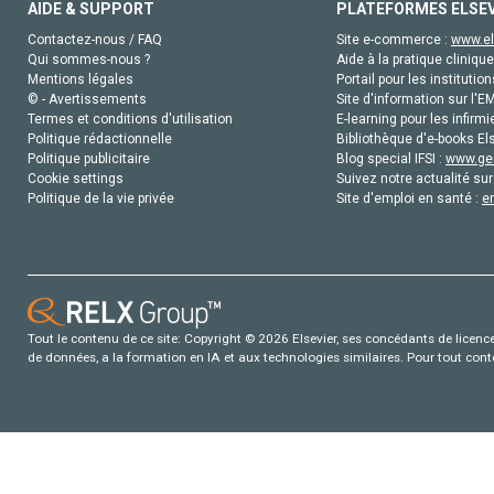
AIDE & SUPPORT
PLATEFORMES ELSE
Contactez-nous / FAQ
Site e-commerce :
www.el
Qui sommes-nous ?
Aide à la pratique clinique
Mentions légales
Portail pour les institution
© - Avertissements
Site d'information sur l'E
Termes et conditions d'utilisation
E-learning pour les infirmi
Politique rédactionnelle
Bibliothèque d'e-books Els
Politique publicitaire
Blog special IFSI :
www.gen
Cookie settings
Suivez notre actualité sur
Politique de la vie privée
Site d'emploi en santé :
e
Tout le contenu de ce site: Copyright © 2026 Elsevier, ses concédants de licence e
de données, a la formation en IA et aux technologies similaires. Pour tout con