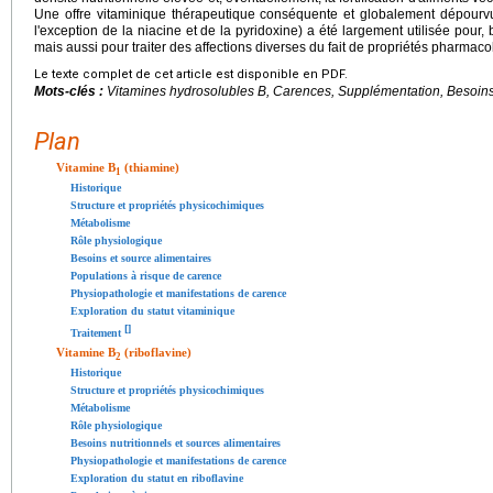
Une offre vitaminique thérapeutique conséquente et globalement dépourvue 
l'exception de la niacine et de la pyridoxine) a été largement utilisée pour, 
mais aussi pour traiter des affections diverses du fait de propriétés pharma
Le texte complet de cet article est disponible en PDF.
Mots-clés :
Vitamines hydrosolubles B, Carences, Supplémentation, Besoins 
Plan
Vitamine B
(thiamine)
1
Historique
Structure et propriétés physicochimiques
Métabolisme
Rôle physiologique
Besoins et source alimentaires
Populations à risque de carence
Physiopathologie et manifestations de carence
Exploration du statut vitaminique
[
]
Traitement
Vitamine B
(riboflavine)
2
Historique
Structure et propriétés physicochimiques
Métabolisme
Rôle physiologique
Besoins nutritionnels et sources alimentaires
Physiopathologie et manifestations de carence
Exploration du statut en riboflavine