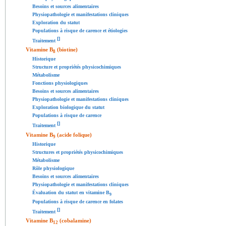
Besoins et sources alimentaires
Physiopathologie et manifestations cliniques
Exploration du statut
Populations à risque de carence et étiologies
[
]
Traitement
Vitamine B
(biotine)
8
Historique
Structure et propriétés physicochimiques
Métabolisme
Fonctions physiologiques
Besoins et sources alimentaires
Physiopathologie et manifestations cliniques
Exploration biologique du statut
Populations à risque de carence
[
]
Traitement
Vitamine B
(acide folique)
9
Historique
Structures et propriétés physicochimiques
Métabolisme
Rôle physiologique
Besoins et sources alimentaires
Physiopathologie et manifestations cliniques
Évaluation du statut en vitamine B
9
Populations à risque de carence en folates
[
]
Traitement
Vitamine B
(cobalamine)
12