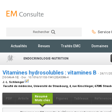
Rechercher
Service C
Rechercher
Actualités
Revues
Traités EMC
Domaines
ENDOCRINOLOGIE-NUTRITION
Vitamines hydrosolubles : vitamines B
- 24/11/2
[10-546-A-10] - Doi : 10.1016/S1155-1941(20)43386-4
J.-L. Schlienger
Faculté de médecine, Université de Strasbourg, 4, rue Kirschleger, 67085 Stra
Résumé
PDF
Article
Figures
Tableaux
Référence
Mots clés