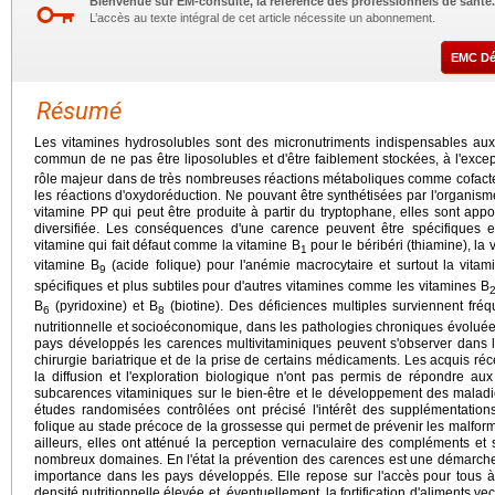
Bienvenue sur EM-consulte, la référence des professionnels de santé.
L’accès au texte intégral de cet article nécessite un abonnement.
EMC D
Résumé
Les vitamines hydrosolubles sont des micronutriments indispensables aux
commun de ne pas être liposolubles et d'être faiblement stockées, à l'excep
rôle majeur dans de très nombreuses réactions métaboliques comme cofacte
les réactions d'oxydoréduction. Ne pouvant être synthétisées par l'organism
vitamine PP qui peut être produite à partir du tryptophane, elles sont appo
diversifiée. Les conséquences d'une carence peuvent être spécifiques et 
vitamine qui fait défaut comme la vitamine B
pour le béribéri (thiamine), la 
1
vitamine B
(acide folique) pour l'anémie macrocytaire et surtout la vitam
9
spécifiques et plus subtiles pour d'autres vitamines comme les vitamines B
B
(pyridoxine) et B
(biotine). Des déficiences multiples surviennent fré
6
8
nutritionnelle et socioéconomique, dans les pathologies chroniques évolué
pays développés les carences multivitaminiques peuvent s'observer dans l
chirurgie bariatrique et de la prise de certains médicaments. Les acquis récen
la diffusion et l'exploration biologique n'ont pas permis de répondre aux 
subcarences vitaminiques sur le bien-être et le développement des maladi
études randomisées contrôlées ont précisé l'intérêt des supplémentatio
folique au stade précoce de la grossesse qui permet de prévenir les malform
ailleurs, elles ont atténué la perception vernaculaire des compléments e
nombreux domaines. En l'état la prévention des carences est une démarche
importance dans les pays développés. Elle repose sur l'accès pour tous à
densité nutritionnelle élevée et, éventuellement, la fortification d'aliments v