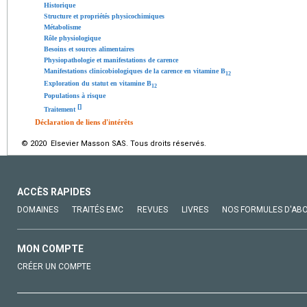
Historique
Structure et propriétés physicochimiques
Métabolisme
Rôle physiologique
Besoins et sources alimentaires
Physiopathologie et manifestations de carence
Manifestations clinicobiologiques de la carence en vitamine B
12
Exploration du statut en vitamine B
12
Populations à risque
[
]
Traitement
Déclaration de liens d'intérêts
© 2020 Elsevier Masson SAS. Tous droits réservés.
ACCÈS RAPIDES
DOMAINES
TRAITÉS EMC
REVUES
LIVRES
NOS FORMULES D'AB
MON COMPTE
CRÉER UN COMPTE