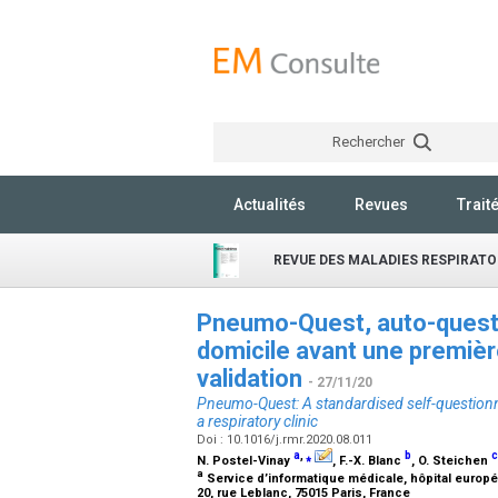
Rechercher
Actualités
Revues
Trait
REVUE DES MALADIES RESPIRATO
Pneumo-Quest, auto-questi
domicile avant une premièr
validation
- 27/11/20
Pneumo-Quest: A standardised self-questionna
a respiratory clinic
Doi : 10.1016/j.rmr.2020.08.011
a
,
⁎
b
c
N. Postel-Vinay
, F.-X. Blanc
, O. Steichen
a
Service d’informatique médicale, hôpital euro
20, rue Leblanc, 75015 Paris, France