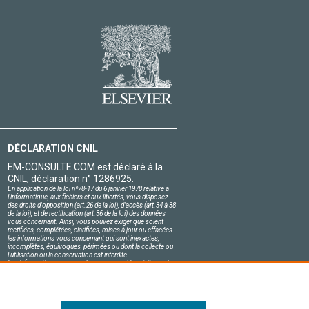
DÉCLARATION CNIL
EM-CONSULTE.COM est déclaré à la
CNIL, déclaration n° 1286925.
En application de la loi nº78-17 du 6 janvier 1978 relative à
l'informatique, aux fichiers et aux libertés, vous disposez
des droits d'opposition (art.26 de la loi), d'accès (art.34 à 38
de la loi), et de rectification (art.36 de la loi) des données
vous concernant. Ainsi, vous pouvez exiger que soient
rectifiées, complétées, clarifiées, mises à jour ou effacées
les informations vous concernant qui sont inexactes,
incomplètes, équivoques, périmées ou dont la collecte ou
l'utilisation ou la conservation est interdite.
Les informations personnelles concernant les visiteurs de
notre site, y compris leur identité, sont confidentielles.
Le responsable du site s'engage sur l'honneur à respecter
les conditions légales de confidentialité applicables en
France et à ne pas divulguer ces informations à des tiers.