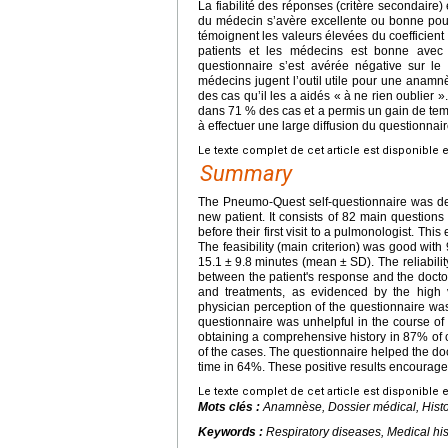
La fiabilité des réponses (critère secondaire)
du médecin s’avère excellente ou bonne pou
témoignent les valeurs élevées du coefficient
patients et les médecins est bonne avec 
questionnaire s’est avérée négative sur l
médecins jugent l’outil utile pour une anamn
des cas qu’il les a aidés « à ne rien oublier 
dans 71 % des cas et a permis un gain de temps
à effectuer une large diffusion du questionn
Le texte complet de cet article est disponible 
Summary
The Pneumo-Quest self-questionnaire was dev
new patient. It consists of 82 main question
before their first visit to a pulmonologist. Th
The feasibility (main criterion) was good with
15.1
±
9.8
minutes (mean
±
SD). The reliabil
between the patient's response and the doctor'
and treatments, as evidenced by the high v
physician perception of the questionnaire wa
questionnaire was unhelpful in the course of 
obtaining a comprehensive history in 87% of c
of the cases. The questionnaire helped the doc
time in 64%. These positive results encourag
Le texte complet de cet article est disponible 
Mots clés :
Anamnèse, Dossier médical, Histoi
Keywords :
Respiratory diseases, Medical his