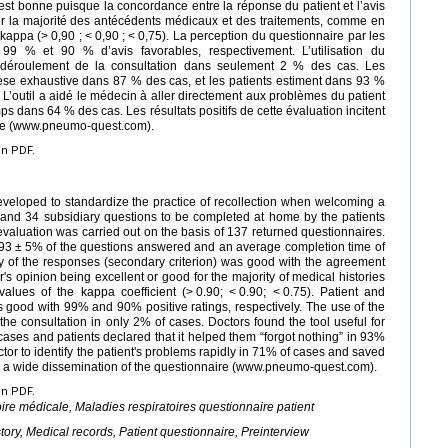
 est bonne puisque la concordance entre la réponse du patient et l’avis
r la majorité des antécédents médicaux et des traitements, comme en
 kappa (>
0,90 ;
<
0,90 ;
<
0,75). La perception du questionnaire par les
99 % et 90 % d’avis favorables, respectivement. L’utilisation du
e déroulement de la consultation dans seulement 2 % des cas. Les
èse exhaustive dans 87 % des cas, et les patients estiment dans 93 %
». L’outil a aidé le médecin à aller directement aux problèmes du patient
 dans 64 % des cas. Les résultats positifs de cette évaluation incitent
aire (www.pneumo-quest.com).
en PDF.
eloped to standardize the practice of recollection when welcoming a
s and 34 subsidiary questions to be completed at home by the patients
is evaluation was carried out on the basis of 137 returned questionnaires.
 93
±
5% of the questions answered and an average completion time of
ity of the responses (secondary criterion) was good with the agreement
s opinion being excellent or good for the majority of medical histories
alues of the kappa coefficient (>
0.90; <
0.90; <
0.75). Patient and
s good with 99% and 90% positive ratings, respectively. The use of the
the consultation in only 2% of cases. Doctors found the tool useful for
ases and patients declared that it helped them “forgot nothing” in 93%
tor to identify the patient's problems rapidly in 71% of cases and saved
e a wide dissemination of the questionnaire (www.pneumo-quest.com).
en PDF.
re médicale, Maladies respiratoires questionnaire patient
tory, Medical records, Patient questionnaire, Preinterview