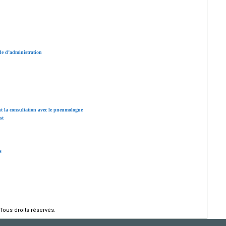
ode d’administration
nt la consultation avec le pneumologue
st
s
Tous droits réservés.