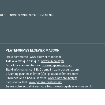
VRES
NOS FORMULES D'ABONNEMENTS
PLATEFORMES ELSEVIER MASSON
Site e-commerce :
www.elsevier-masson.fr
Aide à la pratique clinique :
www.clinicalkey.fr
Portail pour les institutions :
www.em-premium.com
Site d'information sur l'EMC :
emc-info.em-consulte.com
E-learning pour les infirmier(e)s :
pratique-infirmiere.com
Bibliothèque d'e-books Elsevier :
www.elsevierelibrary.fr
Blog special IFSI :
www.generationelsevier.fr
Suivez notre actualité sur notre blog :
www.blog-elsevier-masson.fr
Site d'emploi en santé :
emploisante.com