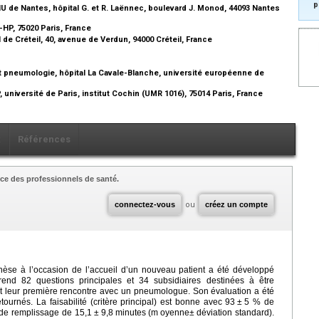
p
HU de Nantes, hôpital G. et R. Laënnec, boulevard J. Monod, 44093 Nantes
-HP, 75020 Paris, France
e Créteil, 40, avenue de Verdun, 94000 Créteil, France
 pneumologie, hôpital La Cavale-Blanche, université européenne de
université de Paris, institut Cochin (UMR 1016), 75014 Paris, France
x
Références
ce des professionnels de santé.
connectez-vous
ou
créez un compte
èse à l’occasion de l’accueil d’un nouveau patient a été développé
rend 82 questions principales et 34 subsidiaires destinées à être
nt leur première rencontre avec un pneumologue. Son évaluation a été
urnés. La faisabilité (critère principal) est bonne avec 93
±
5 % de
de remplissage de 15,1
±
9,8
minutes (m
oyenne±
déviation standard).