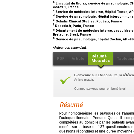
b
L’institut du thorax, service de pneumologie, C
cedex 1, France
c
Service de médecine interne, Hôpital Tenon, AP
d
Service de pneumologie, Hôpital intercommunal d
e
Soladis Clinical Studies, Roubaix, France
f
Docedu.fr, Paris, France
g
Département de médecine interne, vasculaire et
Bretagne, Brest, France
h
Service de pneumologie, hôpital Cochin, AP–HP, 
⁎
Auteur correspondant.
Résumé
PDF
Article
Tableau
Mots clés
Bienvenue sur EM-consulte, la référen
Article gratuit.
Connectez-vous pour en bénéficier!
Résumé
Pour homogénéiser les pratiques de l’anamn
l’autoquestionnaire Pneumo-Quest. Il comp
complétées au domicile par les patients ava
menée sur la base de 137 questionnaires reto
questions répondues et une durée moyenne 