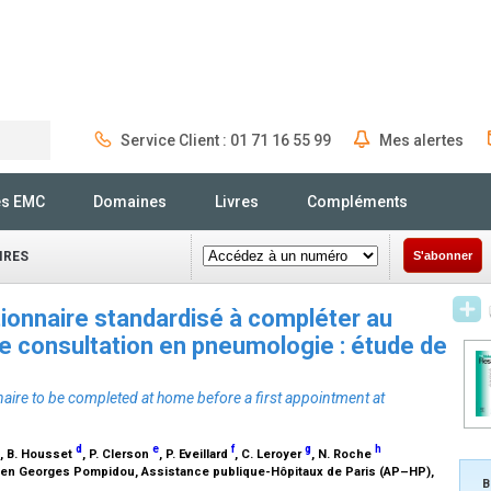
Service Client : 01 71 16 55 99
Mes alertes
Rechercher
és EMC
Domaines
Livres
Compléments
IRES
S'abonner
onnaire standardisé à compléter au
e consultation en pneumologie : étude de
ire to be completed at home before a first appointment at
d
e
f
g
h
, B. Housset
, P. Clerson
, P. Eveillard
, C. Leroyer
, N. Roche
péen Georges Pompidou, Assistance publique-Hôpitaux de Paris (AP–HP),
B