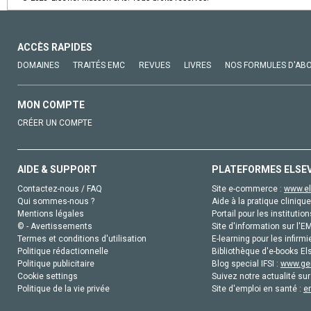
ACCÈS RAPIDES
DOMAINES
TRAITÉS EMC
REVUES
LIVRES
NOS FORMULES D'AB
MON COMPTE
CRÉER UN COMPTE
AIDE & SUPPORT
PLATEFORMES ELSE
Contactez-nous / FAQ
Site e-commerce :
www.el
Qui sommes-nous ?
Aide à la pratique clinique
Mentions légales
Portail pour les institution
© - Avertissements
Site d'information sur l'E
Termes et conditions d'utilisation
E-learning pour les infirmi
Politique rédactionnelle
Bibliothèque d'e-books Els
Politique publicitaire
Blog special IFSI :
www.gen
Cookie settings
Suivez notre actualité sur
Politique de la vie privée
Site d'emploi en santé :
e