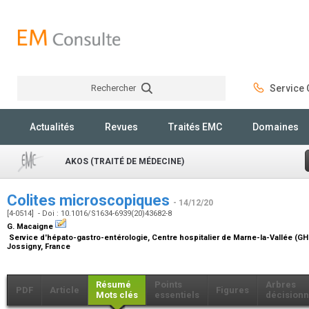
Rechercher
Service C
Rechercher
Actualités
Revues
Traités EMC
Domaines
AKOS (TRAITÉ DE MÉDECINE)
Colites microscopiques
- 14/12/20
[4-0514] - Doi : 10.1016/S1634-6939(20)43682-8
G. Macaigne
Service d'hépato-gastro-entérologie, Centre hospitalier de Marne-la-Vallée (GHE
Jossigny, France
Résumé
Points
Arbres
PDF
Article
Figures
Mots clés
essentiels
décisionn