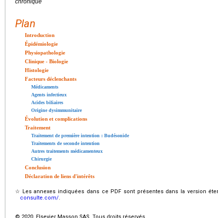
chronique
Plan
Introduction
Épidémiologie
Physiopathologie
Clinique - Biologie
Histologie
Facteurs déclenchants
Médicaments
Agents infectieux
Acides biliaires
Origine dysimmunitaire
Évolution et complications
Traitement
Traitement de première intention : Budésonide
Traitements de seconde intention
Autres traitements médicamenteux
Chirurgie
Conclusion
Déclaration de liens d'intérêts
☆
Les annexes indiquées dans ce PDF sont présentes dans la version éten
consulte.com/
.
© 2020 Elsevier Masson SAS. Tous droits réservés.