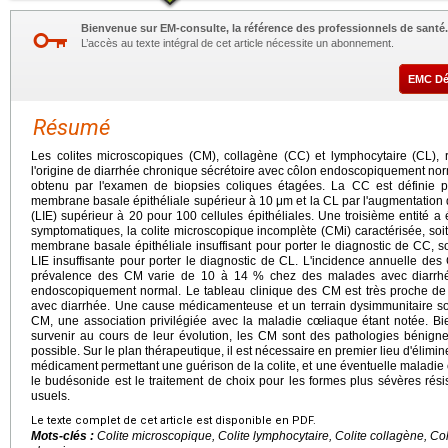
Bienvenue sur EM-consulte, la référence des professionnels de santé.
L’accès au texte intégral de cet article nécessite un abonnement.
EMC D
Résumé
Les colites microscopiques (CM), collagène (CC) et lymphocytaire (CL), 
l'origine de diarrhée chronique sécrétoire avec côlon endoscopiquement norma
obtenu par l'examen de biopsies coliques étagées. La CC est définie 
membrane basale épithéliale supérieur à 10 μm et la CL par l'augmentation 
(LIE) supérieur à 20 pour 100 cellules épithéliales. Une troisième entité a
symptomatiques, la colite microscopique incomplète (CMi) caractérisée, soi
membrane basale épithéliale insuffisant pour porter le diagnostic de CC,
LIE insuffisante pour porter le diagnostic de CL. L'incidence annuelle des
prévalence des CM varie de 10 à 14 % chez des malades avec diarrhé
endoscopiquement normal. Le tableau clinique des CM est très proche de ce
avec diarrhée. Une cause médicamenteuse et un terrain dysimmunitaire son
CM, une association privilégiée avec la maladie cœliaque étant notée. Bi
survenir au cours de leur évolution, les CM sont des pathologies bénignes
possible. Sur le plan thérapeutique, il est nécessaire en premier lieu d'élim
médicament permettant une guérison de la colite, et une éventuelle maladie
le budésonide est le traitement de choix pour les formes plus sévères rés
usuels.
Le texte complet de cet article est disponible en PDF.
Mots-clés :
Colite microscopique, Colite lymphocytaire, Colite collagène, C