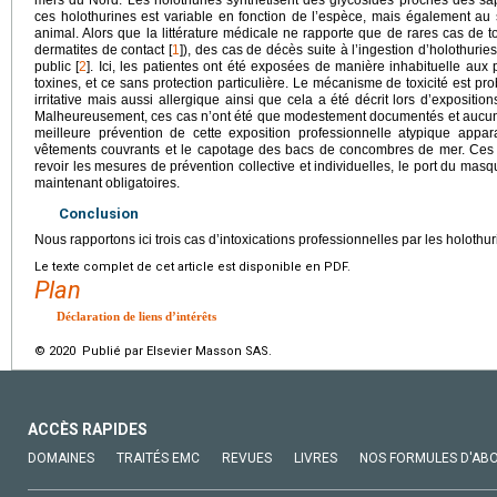
ces holothurines est variable en fonction de l’espèce, mais également au
animal. Alors que la littérature médicale ne rapporte que de rares cas de to
dermatites de contact [
1
]), des cas de décès suite à l’ingestion d’holothuri
public [
2
]. Ici, les patientes ont été exposées de manière inhabituelle aux 
toxines, et ce sans protection particulière. Le mécanisme de toxicité est 
irritative mais aussi allergique ainsi que cela a été décrit lors d’expositio
Malheureusement, ces cas n’ont été que modestement documentés et aucun t
meilleure prévention de cette exposition professionnelle atypique appara
vêtements couvrants et le capotage des bacs de concombres de mer. Ces tr
revoir les mesures de prévention collective et individuelles, le port du mas
maintenant obligatoires.
Conclusion
Nous rapportons ici trois cas d’intoxications professionnelles par les holothur
Le texte complet de cet article est disponible en PDF.
Plan
Déclaration de liens d’intérêts
© 2020 Publié par Elsevier Masson SAS.
ACCÈS RAPIDES
DOMAINES
TRAITÉS EMC
REVUES
LIVRES
NOS FORMULES D'AB