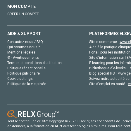
MON COMPTE
CRÉER UN COMPTE
AIDE & SUPPORT
PLATEFORMES ELSE
Contactez-nous / FAQ
Site e-commerce :
www.el
Qui sommes-nous ?
Aide à la pratique clinique
Mentions légales
Portail pour les institution
© - Avertissements
Site d'information sur l'E
Termes et conditions d'utilisation
E-learning pour les infirmi
Politique rédactionnelle
Bibliothèque d'e-books Els
Politique publicitaire
Blog special IFSI :
www.gen
Cookie settings
Suivez notre actualité sur
Politique de la vie privée
Site d'emploi en santé :
e
Tout le contenu de ce site: Copyright © 2026 Elsevier, ses concédants de licence e
de données, a la formation en IA et aux technologies similaires. Pour tout con