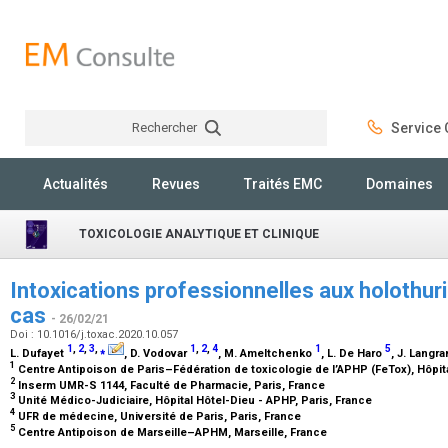
Rechercher
Service C
Rechercher
Actualités
Revues
Traités EMC
Domaines
TOXICOLOGIE ANALYTIQUE ET CLINIQUE
Intoxications professionnelles aux holothuri
cas
- 26/02/21
Doi : 10.1016/j.toxac.2020.10.057
1
,
2
,
3
,
⁎
1
,
2
,
4
1
5
L. Dufayet
, D. Vodovar
, M. Ameltchenko
, L. De Haro
, J. Langr
1
Centre Antipoison de Paris–Fédération de toxicologie de l’APHP (FeTox), Hôpit
2
Inserm UMR-S 1144, Faculté de Pharmacie, Paris, France
3
Unité Médico-Judiciaire, Hôpital Hôtel-Dieu - APHP, Paris, France
4
UFR de médecine, Université de Paris, Paris, France
5
Centre Antipoison de Marseille–APHM, Marseille, France