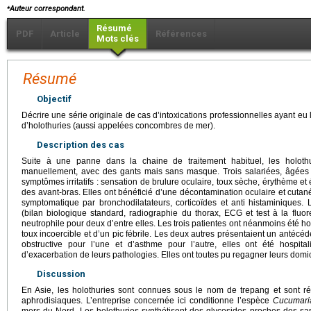
⁎
Auteur correspondant.
Résumé
PDF
Article
Références
Mots clés
Résumé
Objectif
Décrire une série originale de cas d’intoxications professionnelles ayant e
d’holothuries (aussi appelées concombres de mer).
Description des cas
Suite à une panne dans la chaine de traitement habituel, les holoth
manuellement, avec des gants mais sans masque. Trois salariées, âgées 
symptômes irritatifs : sensation de brulure oculaire, toux sèche, érythème e
des avant-bras. Elles ont bénéficié d’une décontamination oculaire et cutané
symptomatique par bronchodilatateurs, corticoïdes et anti histaminiques
(bilan biologique standard, radiographie du thorax, ECG et test à la fluo
neutrophile pour deux d’entre elles. Les trois patientes ont néanmoins été h
toux incoercible et d’un pic fébrile. Les deux autres présentaient un anté
obstructive pour l’une et d’asthme pour l’autre, elles ont été hospita
d’exacerbation de leurs pathologies. Elles ont toutes pu regagner leurs domi
Discussion
En Asie, les holothuries sont connues sous le nom de trepang et sont rép
aphrodisiaques. L’entreprise concernée ici conditionne l’espèce
Cucumari
mers du Nord. Les holothuries synthétisent des glycosides proches des sapo