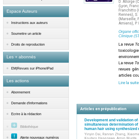
D. Allorge (
(Lyon, Franc
Franchitto (
Espace Auteurs
Rennes), S. 
(Marseille, 
Instructions aux auteurs
Amiens), P. 
Organe offic
Soumettre un article
Clinique (S
La revue
To
Droits de reproduction
toxicologie
Les + abonnés
environneme
La revue
To
EM|Revues sur iPhone/iPad
revues gén
articles co
Les actions
d'articles 
Lire la suite
scientifiq
Abonnement
Toxicologie
La revue
To
Demande d'informations
l'actualité.
Articles en prépublication
Ecrire à la rédaction
Development and validation o
simultaneous determination of t
Bibliothèque
human hair using synthesized 
Yinyin Dai, Ranran Zhang, Xiaome
Alerte nouveaux numéros
Koutaro Hasegawa, Amin Wurita