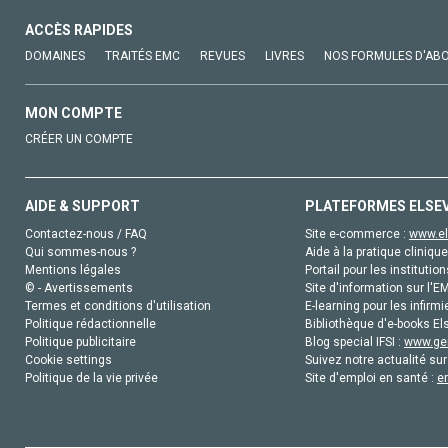
ACCÈS RAPIDES
DOMAINES
TRAITÉS EMC
REVUES
LIVRES
NOS FORMULES D'AB
MON COMPTE
CRÉER UN COMPTE
AIDE & SUPPORT
PLATEFORMES ELSE
Contactez-nous / FAQ
Site e-commerce :
www.el
Qui sommes-nous ?
Aide à la pratique clinique
Mentions légales
Portail pour les institution
© - Avertissements
Site d'information sur l'E
Termes et conditions d'utilisation
E-learning pour les infirmi
Politique rédactionnelle
Bibliothèque d'e-books Els
Politique publicitaire
Blog special IFSI :
www.gen
Cookie settings
Suivez notre actualité sur
Politique de la vie privée
Site d'emploi en santé :
e