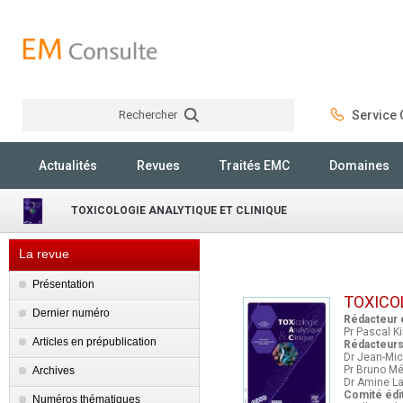
Rechercher
Service C
Rechercher
Actualités
Revues
Traités EMC
Domaines
TOXICOLOGIE ANALYTIQUE ET CLINIQUE
La revue
Présentation
TOXICO
Dernier numéro
Rédacteur e
Pr Pascal K
Articles en prépublication
Rédacteurs 
Dr Jean-Mich
Pr Bruno Még
Archives
Dr Amine La
Comité édit
Numéros thématiques