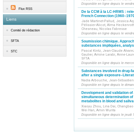
Disponible en ligne depuis le vendr
Flux RSS
De la CCM à la LC-HRMS : relec
French Connection (1960–1970
Liens
Jade Martinet-Pallud, Jessica Aq
Pélissier-Alicot, Alma Heckenroth
Chesneau, Nicolas Fabresse
Comité de rédaction
Disponible en ligne depuis le vendr
SFTA
Soumission chimique. Approche
substances impliquées, analyse
Pascal Kintz, Jean-Claude Alvare
STC
Gaulier, Amine Larabi, Anne-Laure
SFTA
Disponible en ligne depuis le mercr
Substances involved in drug-fa
after a single exposure–Litera
Nadia Arbouche, Jean-Sébastien 
Disponible en ligne depuis le diman
Development and validation o
simultaneous determination of
metabolites in blood and saliva
Xiaoyu Zhou, Lina Dai, Changbao 
Wei Han, Amin Wurita
Disponible en ligne depuis le jeudi 1