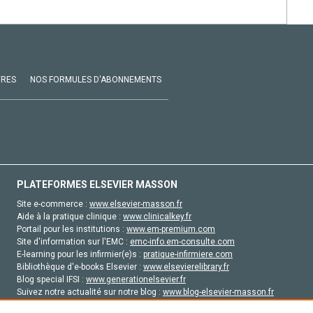
VRES
NOS FORMULES D'ABONNEMENTS
PLATEFORMES ELSEVIER MASSON
Site e-commerce :
www.elsevier-masson.fr
Aide à la pratique clinique :
www.clinicalkey.fr
Portail pour les institutions :
www.em-premium.com
Site d'information sur l'EMC :
emc-info.em-consulte.com
E-learning pour les infirmier(e)s :
pratique-infirmiere.com
Bibliothèque d'e-books Elsevier :
www.elsevierelibrary.fr
Blog special IFSI :
www.generationelsevier.fr
Suivez notre actualité sur notre blog :
www.blog-elsevier-masson.fr
Site d'emploi en santé :
emploisante.com