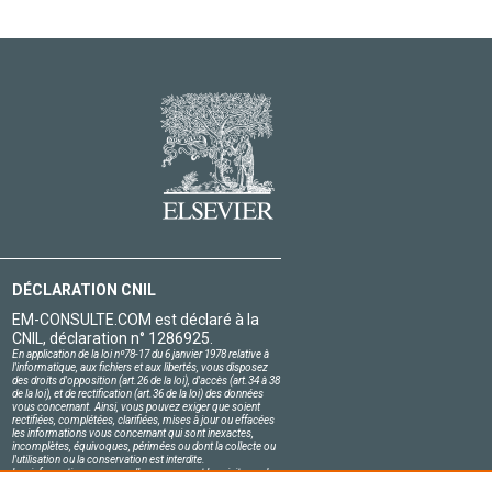
DÉCLARATION CNIL
EM-CONSULTE.COM est déclaré à la
CNIL, déclaration n° 1286925.
En application de la loi nº78-17 du 6 janvier 1978 relative à
l'informatique, aux fichiers et aux libertés, vous disposez
des droits d'opposition (art.26 de la loi), d'accès (art.34 à 38
de la loi), et de rectification (art.36 de la loi) des données
vous concernant. Ainsi, vous pouvez exiger que soient
rectifiées, complétées, clarifiées, mises à jour ou effacées
les informations vous concernant qui sont inexactes,
incomplètes, équivoques, périmées ou dont la collecte ou
l'utilisation ou la conservation est interdite.
Les informations personnelles concernant les visiteurs de
notre site, y compris leur identité, sont confidentielles.