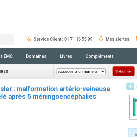
Service Client : 01 71 16 55 99
Mes alertes
Rechercher
és EMC
Domaines
Livres
Compléments
IRES
S'abonner
ler : malformation artério-veineuse
élé après 5 méningoencéphalies
B