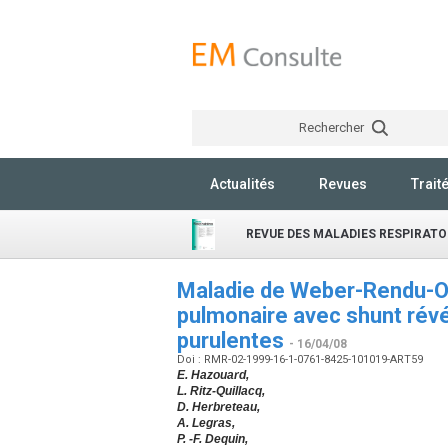
Rechercher
Actualités
Revues
Trait
REVUE DES MALADIES RESPIRATO
Maladie de Weber-Rendu-Os
pulmonaire avec shunt rév
purulentes
- 16/04/08
Doi : RMR-02-1999-16-1-0761-8425-101019-ART59
E. Hazouard,
L. Ritz-Quillacq,
D. Herbreteau,
A. Legras,
P. -F. Dequin,