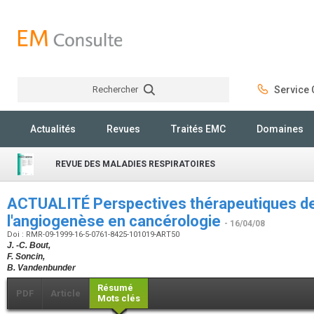
Rechercher
Service C
Rechercher
Actualités
Revues
Traités EMC
Domaines
REVUE DES MALADIES RESPIRATOIRES
ACTUALITÉ Perspectives thérapeutiques des
l'angiogenèse en cancérologie
- 16/04/08
Doi : RMR-09-1999-16-5-0761-8425-101019-ART50
J. -C. Bout,
F. Soncin,
B. Vandenbunder
Résumé
PDF
Article
Mots clés