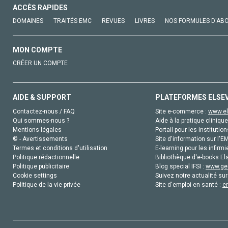
ACCÈS RAPIDES
DOMAINES
TRAITÉS EMC
REVUES
LIVRES
NOS FORMULES D'AB
MON COMPTE
CRÉER UN COMPTE
AIDE & SUPPORT
PLATEFORMES ELSE
Contactez-nous / FAQ
Site e-commerce :
www.el
Qui sommes-nous ?
Aide à la pratique clinique
Mentions légales
Portail pour les institution
© - Avertissements
Site d'information sur l'E
Termes et conditions d'utilisation
E-learning pour les infirmi
Politique rédactionnelle
Bibliothèque d'e-books Els
Politique publicitaire
Blog special IFSI :
www.gen
Cookie settings
Suivez notre actualité sur
Politique de la vie privée
Site d'emploi en santé :
e