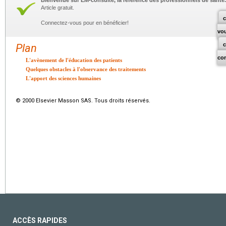
Bienvenue sur EM-consulte, la référence des professionnels de santé.
Article gratuit.
c
Connectez-vous pour en bénéficier!
vo
Plan
co
L'avènement de l'éducation des patients
Quelques obstacles à l'observance des traitements
L'apport des sciences humaines
© 2000 Elsevier Masson SAS. Tous droits réservés.
ACCÈS RAPIDES