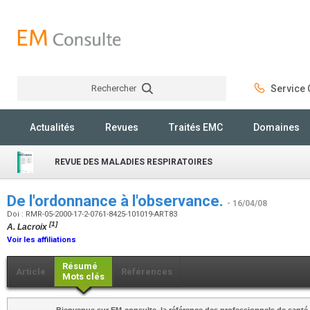
Rechercher
Service C
Rechercher
Actualités
Revues
Traités EMC
Domaines
REVUE DES MALADIES RESPIRATOIRES
De l'ordonnance à l'observance.
- 16/04/08
Doi : RMR-05-2000-17-2-0761-8425-101019-ART83
[1]
A. Lacroix
Voir les affiliations
Résumé
Article
Références
Mots clés