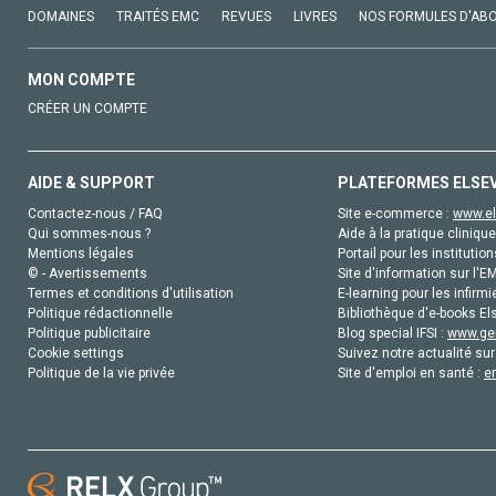
DOMAINES
TRAITÉS EMC
REVUES
LIVRES
NOS FORMULES D'AB
MON COMPTE
CRÉER UN COMPTE
AIDE & SUPPORT
PLATEFORMES ELSE
Contactez-nous / FAQ
Site e-commerce :
www.el
Qui sommes-nous ?
Aide à la pratique clinique
Mentions légales
Portail pour les institution
© - Avertissements
Site d'information sur l'E
Termes et conditions d'utilisation
E-learning pour les infirmi
Politique rédactionnelle
Bibliothèque d'e-books Els
Politique publicitaire
Blog special IFSI :
www.gen
Cookie settings
Suivez notre actualité sur
Politique de la vie privée
Site d'emploi en santé :
e