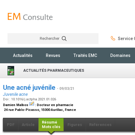
Rechercher
Service C
Rechercher
Actualités
Revues
Traités EMC
Domaines
ACTUALITÉS PHARMACEUTIQUES
Une acné juvénile
- 09/03/21
Juvenile acne
Doi : 10.1016/j.actpha.2021.01.026
Damien Malbos
:
Docteur en pharmacie
24 rue Pablo-Picasso, 15000 Aurillac, France
Résumé
PDF
Article
Figures
Références
Mots clés