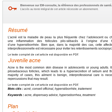
Bienvenue sur EM-consulte, la référence des professionnels de santé.
L’accès au texte intégral de cet article nécessite un abonnement.
Résumé
L’acné est la maladie de peau la plus fréquente chez l’adolescent ou c
une inflammation des follicules pilo-sébacés à l’origine d’un
d’une hyperséborrhée. Bien que, dans la majorité des cas, cette affect
interprofessionnelle est nécessaire pour éviter les retentissements sociopsy
Le texte complet de cet article est disponible en PDF.
Juvenile acne
Acne is the most common skin disease in adolescents or young adults. It
pilosebaceous follicles, which leads to a hypersecretion of sebum and th
majority of cases, this ailment is benign, interprofessional care is nec
repercussions that may result.
Le texte complet de cet article est disponible en PDF.
Mots clés :
acné, conseil officinal, hyperséborrhée, traitement
Keywords :
acne, dispensary advice, hyperseborrhea, treatment
Plan