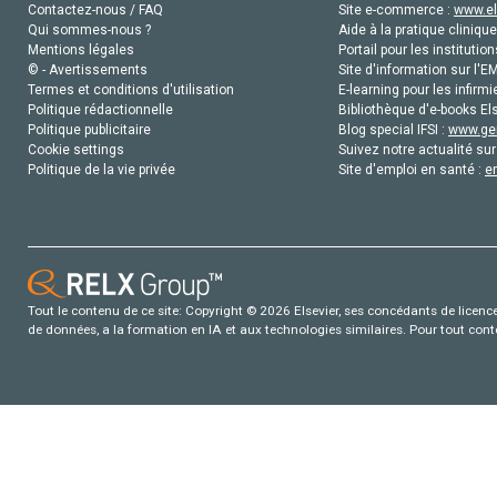
Contactez-nous / FAQ
Site e-commerce :
www.el
Qui sommes-nous ?
Aide à la pratique clinique
Mentions légales
Portail pour les institution
© - Avertissements
Site d'information sur l'E
Termes et conditions d'utilisation
E-learning pour les infirmi
Politique rédactionnelle
Bibliothèque d'e-books Els
Politique publicitaire
Blog special IFSI :
www.gen
Cookie settings
Suivez notre actualité sur
Politique de la vie privée
Site d'emploi en santé :
e
Tout le contenu de ce site: Copyright © 2026 Elsevier, ses concédants de licence e
de données, a la formation en IA et aux technologies similaires. Pour tout con