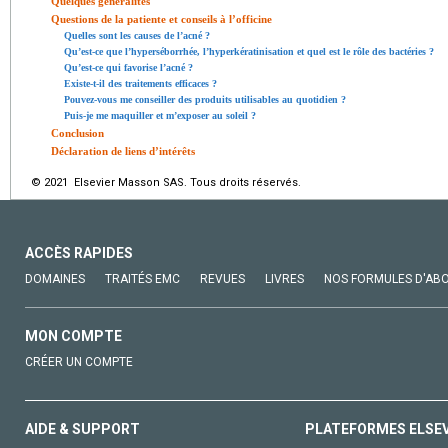
Quelques généralités
Questions de la patiente et conseils à l’officine
Quelles sont les causes de l’acné ?
Qu’est-ce que l’hyperséborrhée, l’hyperkératinisation et quel est le rôle des bactéries ?
Qu’est-ce qui favorise l’acné ?
Existe-t-il des traitements efficaces ?
Pouvez-vous me conseiller des produits utilisables au quotidien ?
Puis-je me maquiller et m’exposer au soleil ?
Conclusion
Déclaration de liens d’intérêts
© 2021 Elsevier Masson SAS. Tous droits réservés.
ACCÈS RAPIDES
DOMAINES
TRAITÉS EMC
REVUES
LIVRES
NOS FORMULES D'AB
MON COMPTE
CRÉER UN COMPTE
AIDE & SUPPORT
PLATEFORMES ELSE